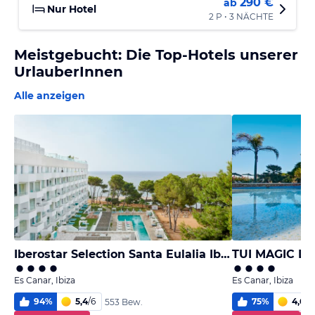
290 €
ab
Nur Hotel
2 P • 3 NÄCHTE
Meistgebucht: Die Top-Hotels unserer
UrlauberInnen
Alle anzeigen
Iberostar Selection Santa Eulalia Ibiza
TUI MAGIC LI
Es Canar, Ibiza
Es Canar, Ibiza
94
%
5,4
/
6
75
%
4,6
/
6
553 Bew.