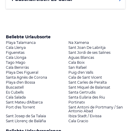
Beliebte Urlaubsorte
Playa Talamanca
Na Xamena
Cala Llenya
Sant Joan De Labritja
Figueretas
Sant Jordi de ses Salines
Cala Llonga
Aguas Blancas
Tago Mago
Cala Boix
Cala Benirràs
San Rafael
Playa Des Figueral
Puig d'en Valls
Santa Agnès de Corona
Cala de Sant Vicent
Playa d'en Bossa
Sant Carles de Peralta
Buscastell
Sant Miquel de Balansat
Es Cubells
Santa Gertrudis
Cala Salada
Santa Eulària des Riu
Sant Mateu d'Albarca
Portinatx
Port d'es Torrent
Sant Antoni de Portmany / San
Antonio Abad
Sant Josep de Sa Talaia
Ibiza Stadt / Eivissa
Sant Llorenç de Balàfia
Cala Gracio