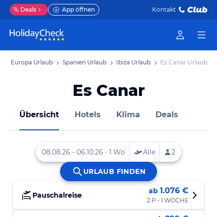
%
Deals
App öffnen
Kontakt
b
Europa Urlaub
Spanien Urlaub
Ibiza Urlaub
Es Canar Urlaub
Es Canar
Übersicht
Hotels
Klima
Deals
1.076 €
ab
Pauschalreise
2 P • 1 WOCHE