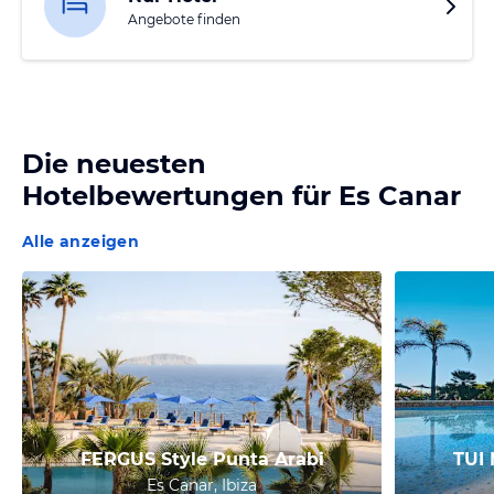
Angebote finden
Die neuesten
Hotelbewertungen für
Es Canar
Alle anzeigen
FERGUS Style Punta Arabi
TUI 
Es Canar, Ibiza