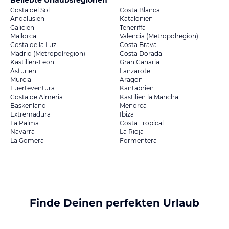
Beliebte Urlaubsregionen
Costa del Sol
Costa Blanca
Andalusien
Katalonien
Galicien
Teneriffa
Mallorca
Valencia (Metropolregion)
Costa de la Luz
Costa Brava
Madrid (Metropolregion)
Costa Dorada
Kastilien-Leon
Gran Canaria
Asturien
Lanzarote
Murcia
Aragon
Fuerteventura
Kantabrien
Costa de Almeria
Kastilien la Mancha
Baskenland
Menorca
Extremadura
Ibiza
La Palma
Costa Tropical
Navarra
La Rioja
La Gomera
Formentera
Finde Deinen perfekten Urlaub