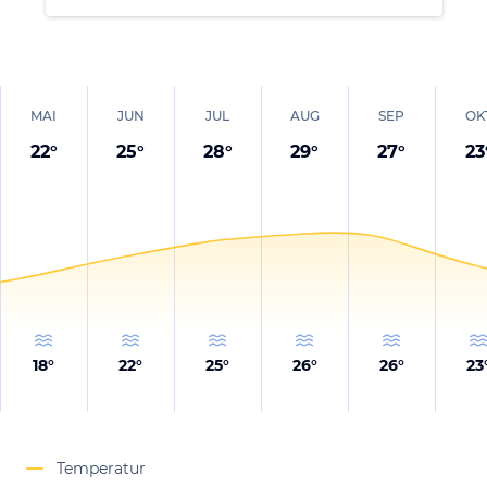
MAI
JUN
JUL
AUG
SEP
OK
22
°
25
°
28
°
29
°
27
°
23
18
°
22
°
25
°
26
°
26
°
23
Temperatur