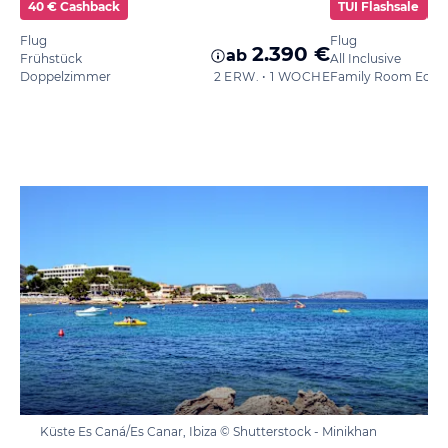
40 € Cashback
TUI Flashsale
4
Flug
Flug
2.390 €
ab
Frühstück
All Inclusive
Doppelzimmer
2 ERW. • 1 WOCHE
Family Room Eco
Küste Es Caná/Es Canar, Ibiza © Shutterstock - Minikhan