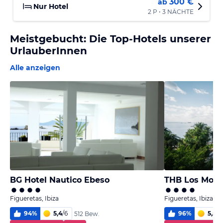
300 €
ab
Nur Hotel
2 P • 3 NÄCHTE
Meistgebucht: Die Top-Hotels unserer
UrlauberInnen
Alle anzeigen
BG Hotel Nautico Ebeso
THB Los Molin
Figueretas, Ibiza
Figueretas, Ibiza
94
%
5,4
/
6
96
%
5,5
/
6
512 Bew.