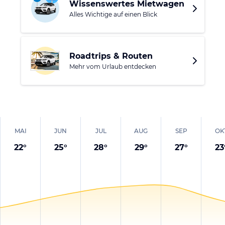
Wissenswertes Mietwagen
Alles Wichtige auf einen Blick
Roadtrips & Routen
Mehr vom Urlaub entdecken
MAI
JUN
JUL
AUG
SEP
OK
22
°
25
°
28
°
29
°
27
°
23