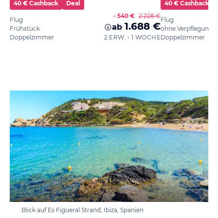
40 € Cashback
Deal
40 € Cashback
- 540 €
2.228 €
Flug
Flug
1.688 €
ab
Frühstück
ohne Verpflegung
Doppelzimmer
2 ERW. • 1 WOCHE
Doppelzimmer
Blick auf Es Figueral Strand, Ibiza, Spanien