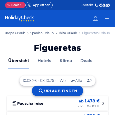
%
Deals
App öffnen
Kontakt
Europa Urlaub
Spanien Urlaub
Ibiza Urlaub
Figueretas Urlaub
Figueretas
Übersicht
Hotels
Klima
Deals
1.478 €
ab
Pauschalreise
2 P • 1 WOCHE