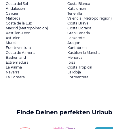
Costa del Sol
Costa Blanca
Andalusien
Katalonien
Galicien
Teneriffa
Mallorca
Valencia (Metropolregion)
Costa de la Luz
Costa Brava
Madrid (Metropolregion)
Costa Dorada
Kastilien-Leon
Gran Canaria
Asturien
Lanzarote
Murcia
Aragon
Fuerteventura
Kantabrien
Costa de Almeria
Kastilien la Mancha
Baskenland
Menorca
Extremadura
Ibiza
La Palma
Costa Tropical
Navarra
La Rioja
La Gomera
Formentera
Finde Deinen perfekten Urlaub