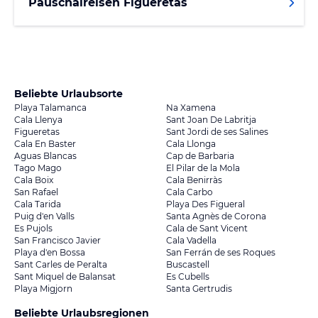
Pauschalreisen Figueretas
Beliebte Urlaubsorte
Playa Talamanca
Na Xamena
Cala Llenya
Sant Joan De Labritja
Figueretas
Sant Jordi de ses Salines
Cala En Baster
Cala Llonga
Aguas Blancas
Cap de Barbaria
Tago Mago
El Pilar de la Mola
Cala Boix
Cala Benirràs
San Rafael
Cala Carbo
Cala Tarida
Playa Des Figueral
Puig d'en Valls
Santa Agnès de Corona
Es Pujols
Cala de Sant Vicent
San Francisco Javier
Cala Vadella
Playa d'en Bossa
San Ferrán de ses Roques
Sant Carles de Peralta
Buscastell
Sant Miquel de Balansat
Es Cubells
Playa Migjorn
Santa Gertrudis
Beliebte Urlaubsregionen