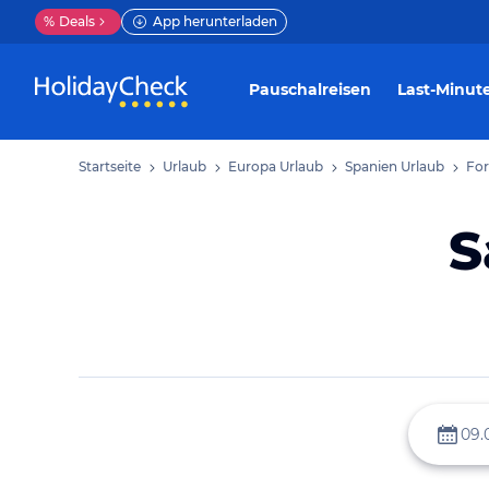
%
Deals
App herunterladen
Pauschalreisen
Last-Minut
Startseite
Urlaub
Europa Urlaub
Spanien Urlaub
For
S