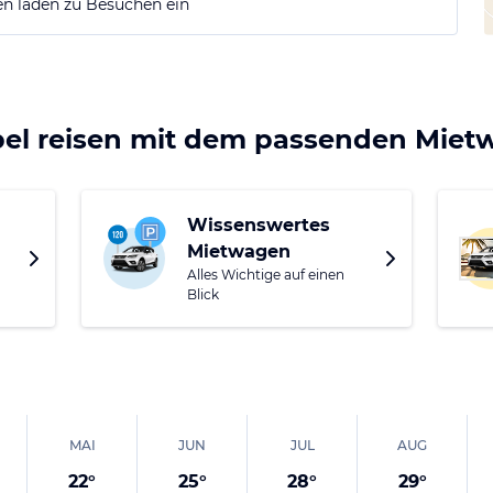
n laden zu Besuchen ein
bel reisen mit dem passenden Mie
Wissenswertes
Mietwagen
Alles Wichtige auf einen
Blick
MAI
JUN
JUL
AUG
22
°
25
°
28
°
29
°