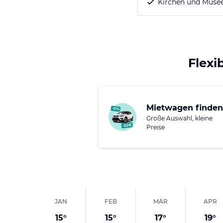
Kirchen und Musee
Flexi
Mietwagen finden
Große Auswahl, kleine
Preise
JAN
FEB
MÄR
APR
15
°
15
°
17
°
19
°