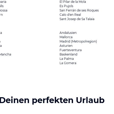
aria
El Pilar de la Mola
lls
Es Pujols
Bossa
San Ferrán de ses Roques
rn
Calo d'en Real
Sant Josep de Sa Talaia
ca
Andalusien
Mallorca
a
Madrid (Metropolregion)
ia
Asturien
Fuerteventura
a Mancha
Baskenland
La Palma
La Gomera
 Deinen perfekten Urlaub