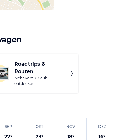
twagen
Roadtrips &
Routen
Mehr vom Urlaub
entdecken
SEP
OKT
NOV
DEZ
27
°
23
°
18
°
16
°