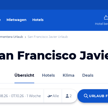
e
Mietwagen
Hotels
Hotel be
mentera Urlaub
San Francisco Javier Urlaub
an Francisco Javi
Übersicht
Hotels
Klima
Deals