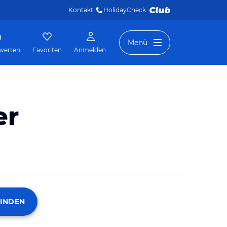
Kontakt
HolidayCheck 
Menü
werten
Favoriten
Anmelden
er