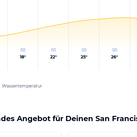
18
°
22
°
25
°
26
°
Wassertemperatur
des Angebot für Deinen San Franci