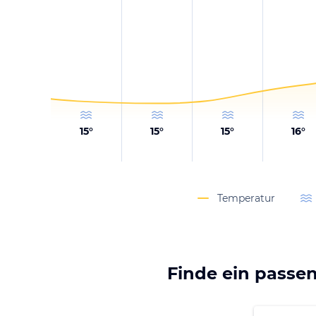
15
°
15
°
15
°
16
°
Temperatur
Finde ein passen