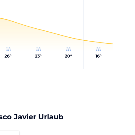
26
°
23
°
20
°
16
°
sco Javier Urlaub