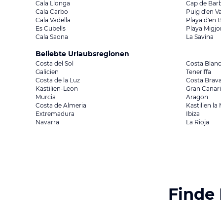
Cala Llonga
Cap de Barb
Cala Carbo
Puig d'en Va
Cala Vadella
Playa d'en 
Es Cubells
Playa Migjo
Cala Saona
La Savina
Beliebte Urlaubsregionen
Costa del Sol
Costa Blan
Galicien
Teneriffa
Costa de la Luz
Costa Brav
Kastilien-Leon
Gran Canar
Murcia
Aragon
Costa de Almeria
Kastilien l
Extremadura
Ibiza
Navarra
La Rioja
Finde