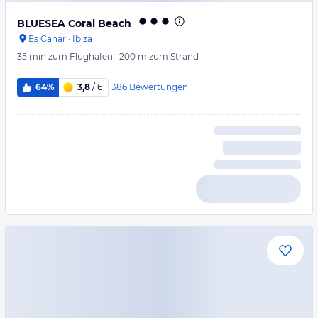
BLUESEA Coral Beach
Es Canar
·
Ibiza
35 min
zum Flughafen
·
200 m
zum Strand
386
Bewertungen
64%
3,8
/ 6