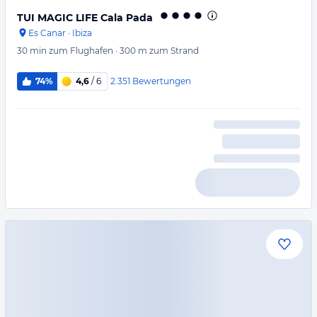
TUI MAGIC LIFE Cala Pada
Es Canar
·
Ibiza
30 min
zum Flughafen
·
300 m
zum Strand
2.351
Bewertungen
74%
4,6
/ 6