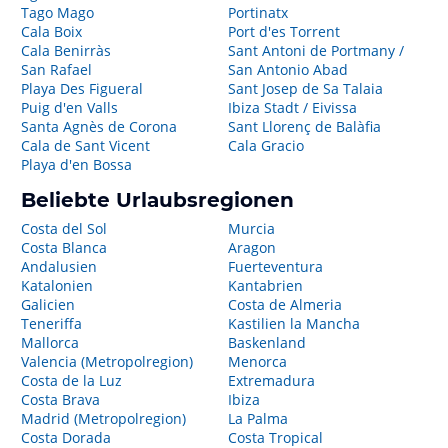
Tago Mago
Portinatx
Cala Boix
Port d'es Torrent
Cala Benirràs
Sant Antoni de Portmany /
San Rafael
San Antonio Abad
Playa Des Figueral
Sant Josep de Sa Talaia
Puig d'en Valls
Ibiza Stadt / Eivissa
Santa Agnès de Corona
Sant Llorenç de Balàfia
Cala de Sant Vicent
Cala Gracio
Playa d'en Bossa
Beliebte Urlaubsregionen
Costa del Sol
Murcia
Costa Blanca
Aragon
Andalusien
Fuerteventura
Katalonien
Kantabrien
Galicien
Costa de Almeria
Teneriffa
Kastilien la Mancha
Mallorca
Baskenland
Valencia (Metropolregion)
Menorca
Costa de la Luz
Extremadura
Costa Brava
Ibiza
Madrid (Metropolregion)
La Palma
Costa Dorada
Costa Tropical