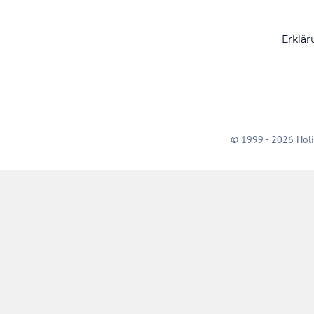
Erklär
© 1999 - 2026 Holi