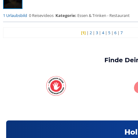
1 Urlaubsbild
0 Reisevideos
Kategorie:
Essen & Trinken - Restaurant
[1]
|
2
|
3
|
4
|
5
|
6
|
7
Finde Dei
Hol