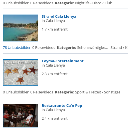
0 Urlaubsbilder
0 Reisevideos
Kategorie:
Nightlife - Disco / Club
Strand Cala Llenya
in Cala Llenya
1,7 km entfernt
78 Urlaubsbilder
0 Reisevideos
Kategorie:
Sehenswürdigke... - Strand / Kü
Coyma-Entertainment
in Cala Llenya
2,3 km entfernt
0 Urlaubsbilder
0 Reisevideos
Kategorie:
Sport & Freizeit - Sonstiges
Restaurante Ca'n Pep
in Cala Llenya
2,4 km entfernt