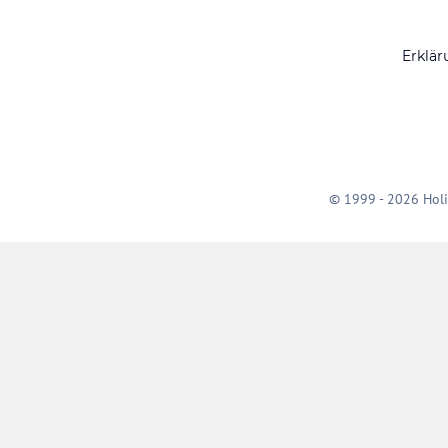
Erklär
© 1999 - 2026 Holi