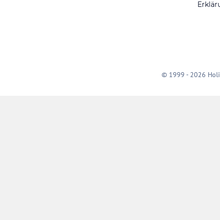
Erklär
© 1999 - 2026 Holi