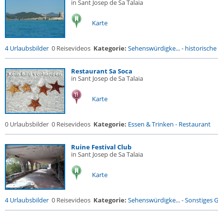
in Sant Josep de Sa Talaia
Karte
4 Urlaubsbilder
0 Reisevideos
Kategorie:
Sehenswürdigke...
-
historische 
Restaurant Sa Soca
in Sant Josep de Sa Talaia
Karte
0 Urlaubsbilder
0 Reisevideos
Kategorie:
Essen & Trinken
-
Restaurant
Ruine Festival Club
in Sant Josep de Sa Talaia
Karte
4 Urlaubsbilder
0 Reisevideos
Kategorie:
Sehenswürdigke...
-
Sonstiges 