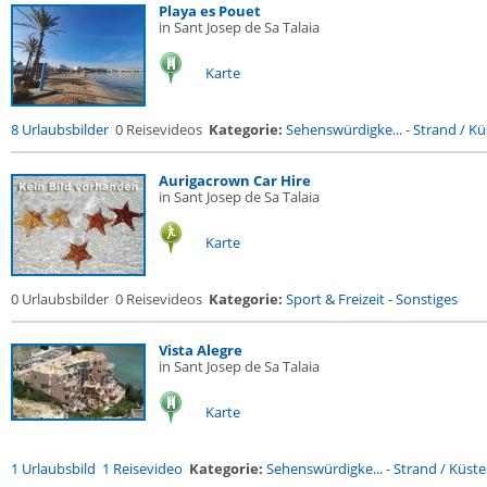
Playa es Pouet
in Sant Josep de Sa Talaia
Karte
8 Urlaubsbilder
0 Reisevideos
Kategorie:
Sehenswürdigke...
-
Strand / Küs
Aurigacrown Car Hire
in Sant Josep de Sa Talaia
Karte
0 Urlaubsbilder
0 Reisevideos
Kategorie:
Sport & Freizeit
-
Sonstiges
Vista Alegre
in Sant Josep de Sa Talaia
Karte
1 Urlaubsbild
1 Reisevideo
Kategorie:
Sehenswürdigke...
-
Strand / Küste.