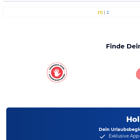
[1]
|
2
Finde Dei
Hol
Dein Urlaubsbegle
Exklusive App