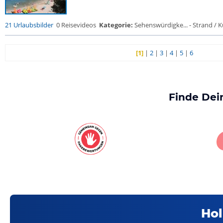
21 Urlaubsbilder
0 Reisevideos
Kategorie:
Sehenswürdigke... - Strand / Kü
[1]
|
2
|
3
|
4
|
5
|
6
Finde Dei
Hol