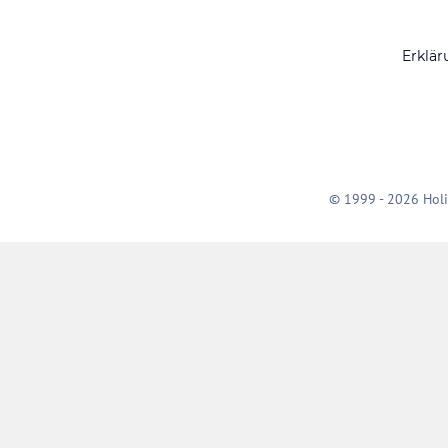
Erklär
© 1999 - 2026 Holi