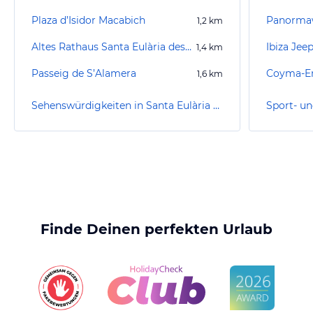
Plaza d’Isidor Macabich
Panorma
1,2
km
Altes Rathaus Santa Eulària des Riu
Ibiza Jeep
1,4
km
Passeig de S’Alamera
Coyma-En
1,6
km
Sehenswürdigkeiten in Santa Eulària des Riu
Finde Deinen perfekten Urlaub