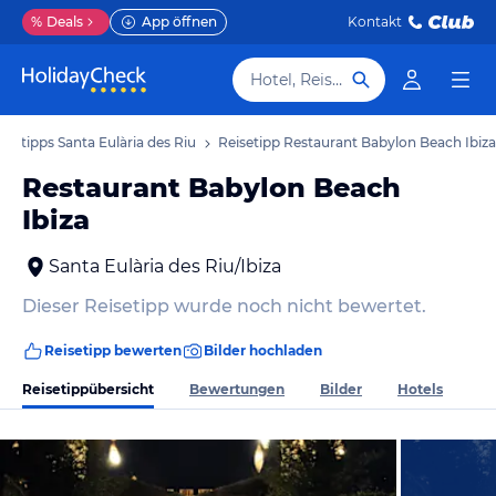
%
Deals
App öffnen
Kontakt
Hotel, Reiseziel
isetipps Santa Eulària des Riu
Reisetipp Restaurant Babylon Beach Ibiza
Restaurant Babylon Beach
Ibiza
Santa Eulària des Riu/Ibiza
Dieser Reisetipp wurde noch nicht bewertet.
Reisetipp bewerten
Bilder hochladen
Reisetippübersicht
Bewertungen
Bilder
Hotels