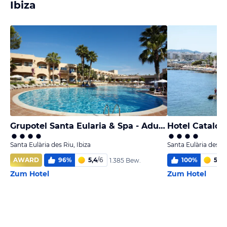
Ibiza
Grupotel Santa Eularia & Spa - Adults only
Hotel Catalon
Santa Eulària des Riu, Ibiza
Santa Eulària des Ri
AWARD
96
%
5,4
/
6
100
%
5,4
/
1.385 Bew.
Zum Hotel
Zum Hotel