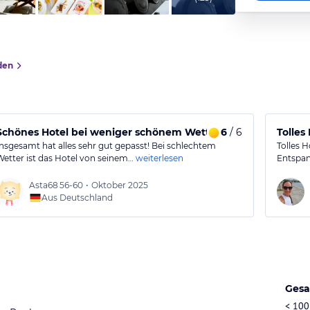
den
m Ambiente
Schönes Hotel bei weniger schönem Wetter
6
/ 6
Tolles
Insgesamt hat alles sehr gut gepasst! Bei schlechtem
Tolles H
Wetter ist das Hotel von seinem…
weiterlesen
Entspan
Asta68
56-60
•
Oktober 2025
Aus Deutschland
Gesa
< 100