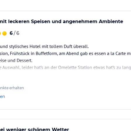
 mit leckeren Speisen und angenehmem Ambiente
6
/ 6
und stylisches Hotel mit tollem Duft überall.
ion, Frühstück in Buffetform, am Abend gab es essen a la Carte m
ise und Dessert.
 Auswahl, leider hat’s an der Omelette Station etwas hat’s zu lan
t, ansonsten war’s gut und lecker.
l mit einem Mietwagen erkundet, der Parkplatz vom Hotel hat uns 
nkte erhalten
len
n am Pool,…
bei weniger schönem Wetter