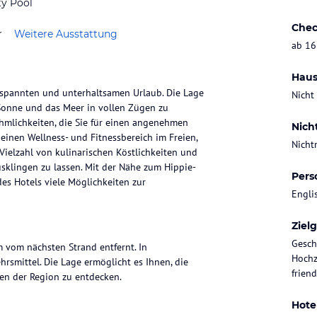
ty Pool
Chec
r
Weitere Ausstattung
ab 16
Haus
ntspannten und unterhaltsamen Urlaub. Die Lage
Nicht
 Sonne und das Meer in vollen Zügen zu
hmlichkeiten, die Sie für einen angenehmen
Nich
einen Wellness- und Fitnessbereich im Freien,
Nicht
Vielzahl von kulinarischen Köstlichkeiten und
sklingen zu lassen. Mit der Nähe zum Hippie-
Pers
es Hotels viele Möglichkeiten zur
Engli
Ziel
Gesch
m vom nächsten Strand entfernt. In
Hochz
rsmittel. Die Lage ermöglicht es Ihnen, die
friend
en der Region zu entdecken.
Hote