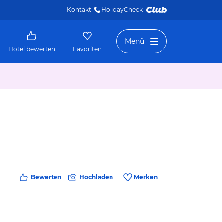
Kontakt
HolidayCheck 
Menü
Hotel bewerten
Favoriten
Bewerten
Hochladen
Merken