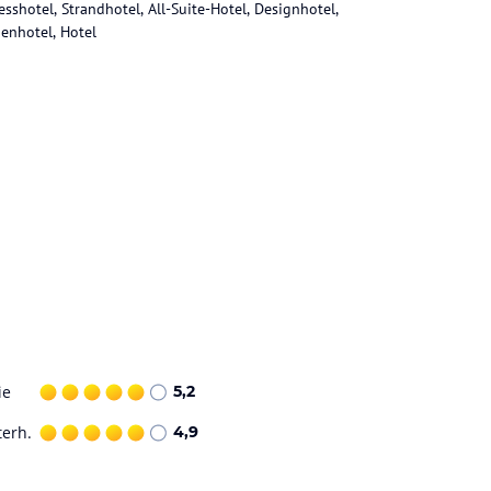
esshotel, Strandhotel, All-Suite-Hotel, Designhotel,
ienhotel, Hotel
ie
5,2
terh.
4,9