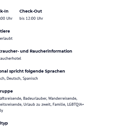
k-In
Check-Out
:00 Uhr
bis 12:00 Uhr
tiere
 erlaubt
traucher- und Raucherinformation
raucherhotel
onal spricht folgende Sprachen
sch, Deutsch, Spanisch
gruppe
äftsreisende, Badeurlauber, Wanderreisende,
eitsreisende, Urlaub zu zweit, Familie, LGBTQIA+
ly
ltyp