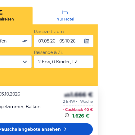
lreisen
Nur Hotel
Reisezeitraum
äfen
07.08.26 - 05.10.26
Reisende & Zi.
2 Erw, 0 Kinder, 1 Zi.
1.666 €
03.10.2026
ab
2 ERW • 1 Woche
ppelzimmer, Balkon
- Cashback
40 €
1.626 €
Pauschalangebote
ansehen