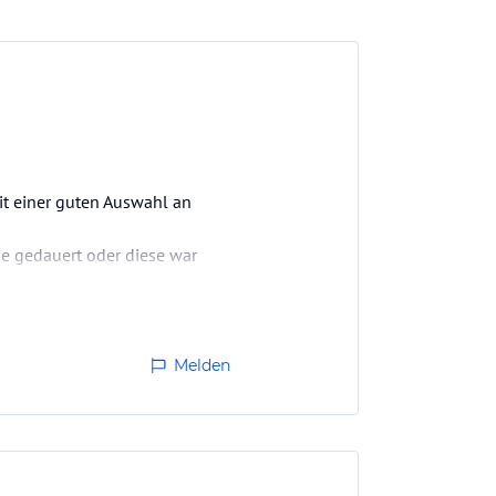
it einer guten Auswahl an
ge gedauert oder diese war
pro Tag 5 Euro gekostet.
Melden