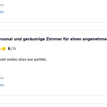
ten
len
ersonal und geräumige Zimmer für einen angenehmen
6
/ 6
el weiter, alles war perfekt.
ten
len