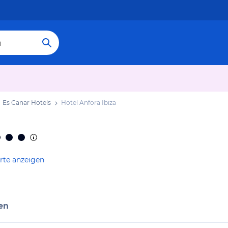
Es Canar Hotels
Hotel Anfora Ibiza
rte anzeigen
en