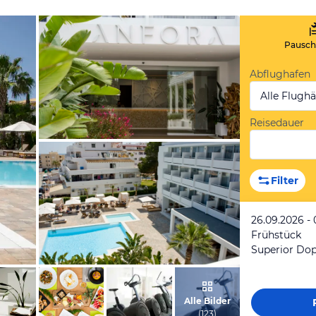
Pauscha
Abflughafen
Alle Flugh
Reisedauer
vom Hotelier, Mai 2023
Filter
26.09.2026 - 
Frühstück
Superior Do
vom Hotelier, April 2020
Alle Bilder
(
123
)