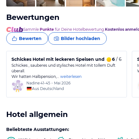
Bewertungen
Sammle
Punkte
für Deine Hotelbewertung.
Kostenlos anmel
Bewerten
Bilder hochladen
Schickes Hotel mit leckeren Speisen und angenehme
6
/ 6
Schickes , sauberes und stylisches Hotel mit tollem Duft
überall.
Wir hatten Halbpension,…
weiterlesen
Nadine
41-45
•
Mai 2026
Aus Deutschland
Hotel allgemein
Beliebteste Ausstattungen: