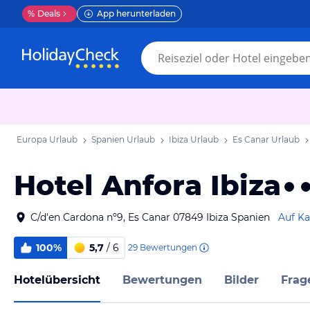
%
Deals
App herunterladen
Europa Urlaub
Spanien Urlaub
Ibiza Urlaub
Es Canar Urlaub
Hotel Anfora Ibiza
C/d'en Cardona nº9, Es Canar 07849 Ibiza Spanien
Auf Ka
100%
5,7
/ 6
29
Bewertungen
Hotelübersicht
Bewertungen
Bilder
Frag