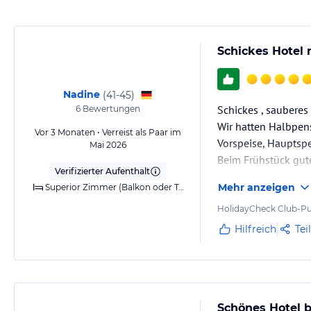
Schickes Hotel
Nadine
(
41-45
)
Schickes , sauberes 
6
Bewertungen
Wir hatten Halbpens
Vor 3 Monaten • Verreist als Paar im
Vorspeise, Hauptspe
Mai 2026
Beim Frühstück gute
Verifizierter Aufenthalt
ständig nicht besetz
Mehr anzeigen
Superior Zimmer (Balkon oder Terrasse)
Wir hatten die Inse
HolidayCheck Club-Pu
Hilfreich
Tei
Ausreichende liege
Schönes Hotel 