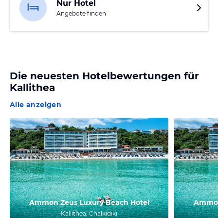
Nur Hotel
Angebote finden
Die neuesten Hotelbewertungen für
Kallithea
Alle anzeigen
Ammon Zeus Luxury Beach Hotel
Ammon
Kallithea, Chalkidiki