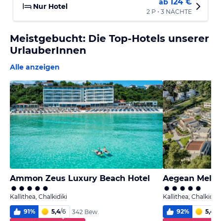
124 €
ab
Nur Hotel
2 P • 3 NÄCHTE
Meistgebucht: Die Top-Hotels unserer
UrlauberInnen
Alle anzeigen
Ammon Zeus Luxury Beach Hotel
Kallithea, Chalkidiki
Kallithea, Chalkidiki
91
%
5,4
/
6
92
%
5,4
/
6
342 Bew.