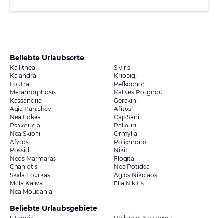
Beliebte Urlaubsorte
Kallithea
Siviris
Kalandra
Kriopigi
Loutra
Pefkochori
Metamorphosis
Kalives Poligirou
Kassandria
Gerakini
Agia Paraskevi
Afitos
Nea Fokea
Cap Sani
Psakoudia
Paliouri
Nea Skioni
Ormylia
Afytos
Polichrono
Possidi
Nikiti
Neos Marmaras
Flogita
Chaniotis
Nea Potidea
Skala Fourkas
Agios Nikolaos
Mola Kaliva
Elia Nikitis
Nea Moudania
Beliebte Urlaubsgebiete
Sithonia
Halbinsel Kassandra