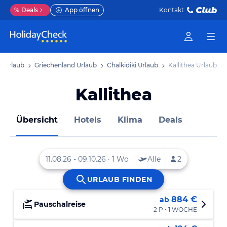
%
Deals
App öffnen
Kontakt
a Urlaub
Griechenland Urlaub
Chalkidiki Urlaub
Kallithea Urlaub
Kallithea
Übersicht
Hotels
Klima
Deals
884 €
ab
Pauschalreise
2 P • 1 WOCHE