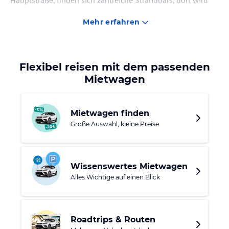
Hauptstraße, finden sich zahlreiche Strandbars, dort wird
auch tagsüber viel gefeiert.
Mehr erfahren
Nicht weit entfernt locken weitere hübsche Gemeinden von
Ost-Kassandra. Namen wie Pefkohori, Hanioti, Polichrono,
Kriopigi und Paliouri sind vielen Reisenden wohlbekannt.
Flexibel reisen mit dem passenden
In der Nähe befindet sich auch Afitos, dort lädt das Folklore
Mietwagen
Museum zum Besuch.
Mietwagen finden
Große Auswahl, kleine Preise
Wissenswertes Mietwagen
Alles Wichtige auf einen Blick
Roadtrips & Routen