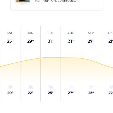
Mehr vom Urlaub entdecken
MAI
JUN
JUL
AUG
SEP
OK
25
°
29
°
31
°
31
°
27
°
21
20
°
22
°
25
°
27
°
25
°
22