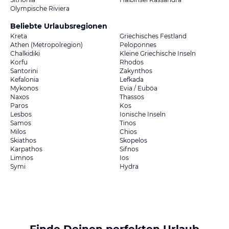
Olympische Riviera
Beliebte Urlaubsregionen
Kreta
Griechisches Festland
Athen (Metropolregion)
Peloponnes
Chalkidiki
Kleine Griechische Inseln
Korfu
Rhodos
Santorini
Zakynthos
Kefalonia
Lefkada
Mykonos
Evia / Euböa
Naxos
Thassos
Paros
Kos
Lesbos
Ionische Inseln
Samos
Tinos
Milos
Chios
Skiathos
Skopelos
Karpathos
Sifnos
Limnos
Ios
Symi
Hydra
Finde Deinen perfekten Urlaub