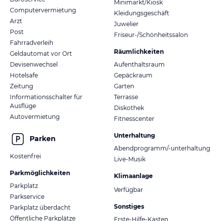
Minimarkt/Kiosk
Computervermietung
Kleidungsgeschäft
Arzt
Juwelier
Post
Friseur-/Schönheitssalon
Fahrradverleih
Räumlichkeiten
Geldautomat vor Ort
Devisenwechsel
Aufenthaltsraum
Hotelsafe
Gepäckraum
Zeitung
Garten
Informationsschalter für
Terrasse
Ausflüge
Diskothek
Autovermietung
Fitnesscenter
Unterhaltung
Parken
Abendprogramm/-unterhaltung
Kostenfrei
Live-Musik
Parkmöglichkeiten
Klimaanlage
Parkplatz
Verfügbar
Parkservice
Sonstiges
Parkplatz überdacht
Öffentliche Parkplätze
Erste-Hilfe-Kasten