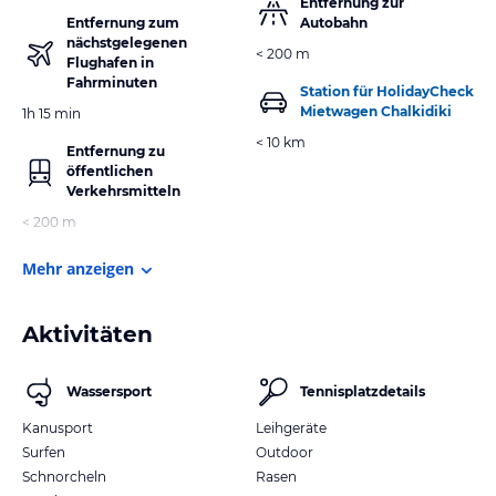
Entfernung zur
Entfernung zum
Autobahn
nächstgelegenen
< 200 m
Flughafen in
Fahrminuten
Station für HolidayCheck
Mietwagen Chalkidiki
1h 15 min
< 10 km
Entfernung zu
öffentlichen
Verkehrsmitteln
< 200 m
Mehr anzeigen
Aktivitäten
Wassersport
Tennisplatzdetails
Kanusport
Leihgeräte
Surfen
Outdoor
Schnorcheln
Rasen