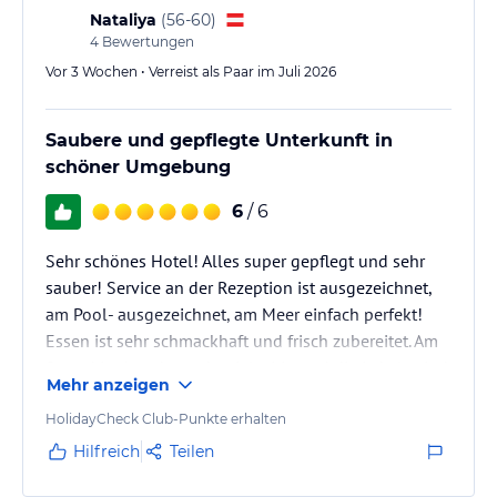
Nataliya
(
56-60
)
Hinweis:
Allgemeine und unverbindliche
4
Bewertungen
Hoteliers-/Veranstalter-/Kataloginformationen. Alle Angaben
Vor 3 Wochen • Verreist als Paar im Juli 2026
ohne Gewähr und ohne Prüfung durch HolidayCheck. Bitte
lies vor der Buchung die verbindlichen
Angebotsdetails
des
jeweiligen Veranstalters.
Saubere und gepflegte Unterkunft in
schöner Umgebung
6
/ 6
Sehr schönes Hotel! Alles super gepflegt und sehr
sauber! Service an der Rezeption ist ausgezeichnet,
am Pool- ausgezeichnet, am Meer einfach perfekt!
Essen ist sehr schmackhaft und frisch zubereitet. Am
Strand ist Angebot sehr vielseitig und die Lokale sind
Mehr anzeigen
sauber! Es gibt immer genügend Liegen
(Kostenpflichtig), Strandhantüche sind sauber und es
HolidayCheck Club-Punkte erhalten
gibt keine Probleme einen frischen zu bekommen.
Hilfreich
Teilen
Zum Strand fahren Golfcars. Taxi in der nächsten