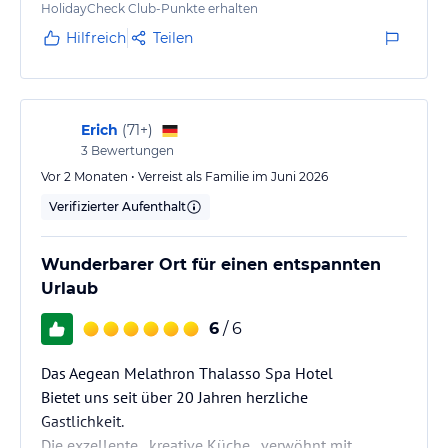
direkt in Meernähe. Der Strand war sehr schön und
HolidayCheck Club-Punkte erhalten
die gesamte Atmosphäre extrem entspannend. Auch
Hilfreich
Teilen
das Essen war insgesamt absolut in Ordnung.
Direkt im Hotel haben wir außerdem problemlos für
einen Tag ein Auto gemietet,…
Erich
(
71+
)
3
Bewertungen
Vor 2 Monaten • Verreist als Familie im Juni 2026
Verifizierter Aufenthalt
Wunderbarer Ort für einen entspannten
Urlaub
6
/ 6
Das Aegean Melathron Thalasso Spa Hotel
Bietet uns seit über 20 Jahren herzliche
Gastlichkeit.
Die exzellente , kreative Küche , verwöhnt mit