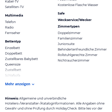
Kabel-TV
Kostenlose Flasche Wasser
Satelliten-TV
Safe
Multimedia
Weckservice/Wecker
Telefon
Zimmertypen
Radio
Fernseher
Doppelzimmer
Familienzimmer
Bettentyp
Juniorsuite
Einzelbett
Behindertenfreundliche Zimmer
Doppelbett
Rollstuhlgerechte Zimmer
Zustellbares Babybett
Nichtraucherzimmer
Queensize
Zustellbett
Schlafsofa
Mehr anzeigen
Hinweis:
Allgemeine und unverbindliche
Hoteliers-/Veranstalter-/Kataloginformationen. Alle Angaben ohne
Gewähr und ohne Prüfung durch HolidayCheck. Bitte lies vor der