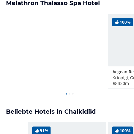
Melathron Thalasso Spa Hotel
100%
Aegean Re
Kriopigi, 
330m
Beliebte Hotels in Chalkidiki
91%
100%