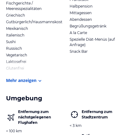
Fischgerichte /
Halbpension
Meeresspezialitäten
Mittagessen
Griechisch
Abendessen
Gutbürgerlich/Hausmannskost
Begrüßungsgetränk
Mexikanisch
A la Carte
Italienisch
Spezielle Diät-Menüs (auf
Sushi
Anfrage)
Russisch
Snack Bar
Vegetarisch
Laktosefrei
Glutenfrei
Mehr anzeigen
Umgebung
Entfernung zum
Entfernung zum
nächstgelegenen
Stadtzentrum
Flughafen
< 3 km
< 100 km