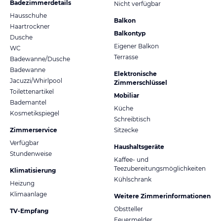
Badezimmerdetails
Nicht verfügbar
Hausschuhe
Balkon
Haartrockner
Balkontyp
Dusche
Eigener Balkon
WC
Terrasse
Badewanne/Dusche
Badewanne
Elektronische
Jacuzzi/Whirlpool
Zimmerschlüssel
Toilettenartikel
Mobiliar
Bademantel
Küche
Kosmetikspiegel
Schreibtisch
Zimmerservice
Sitzecke
Verfügbar
Haushaltsgeräte
Stundenweise
Kaffee- und
Teezubereitungsmöglichkeiten
Klimatisierung
Kühlschrank
Heizung
Klimaanlage
Weitere Zimmerinformationen
Obstteller
TV-Empfang
Feuermelder