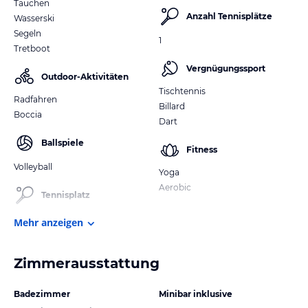
Tauchen
Anzahl Tennisplätze
Wasserski
Segeln
1
Tretboot
Vergnügungssport
Outdoor-Aktivitäten
Tischtennis
Radfahren
Billard
Boccia
Dart
Ballspiele
Fitness
Volleyball
Yoga
Aerobic
Tennisplatz
Mehr anzeigen
Zimmerausstattung
Badezimmer
Minibar inklusive