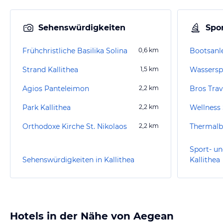
Sehenswürdigkeiten
Spor
Frühchristliche Basilika Solina
0,6
km
Bootsanle
Strand Kallithea
1,5
km
Wassersp
Agios Panteleimon
2,2
km
Bros Trav
Park Kallithea
2,2
km
Orthodoxe Kirche St. Nikolaos
2,2
km
Thermalb
Sport- un
Sehenswürdigkeiten in Kallithea
Kallithea
Hotels in der Nähe von Aegean