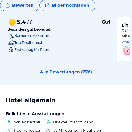
Bewerten
Bilder hochladen
5,4
Gut
/ 6
Ein 
Besonders gut bewertet:
Tolle
Barrierefreie Zimmer
Mit K
weite
Top Poolbereich
Erstklassig für Paare
Alle Bewertungen (
776
)
Hotel allgemein
Beliebteste Ausstattungen:
Wifi kostenfrei
Direkter Strandzugang
Pool verfügbar
75 Minuten zum Flughafen