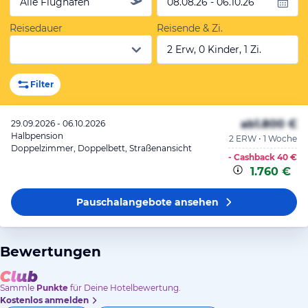
Alle Flughäfen
08.08.26 - 06.10.26
Reisedauer
Reisende & Zi.
2 Erw, 0 Kinder, 1 Zi.
Filter
ab
1.800 €
29.09.2026 - 06.10.2026
Halbpension
2 ERW • 1 Woche
Doppelzimmer, Doppelbett, Straßenansicht
- Cashback
40 €
1.760 €
Pauschalangebote
ansehen
Bewertungen
Sammle
Punkte
für Deine Hotelbewertung.
Kostenlos anmelden