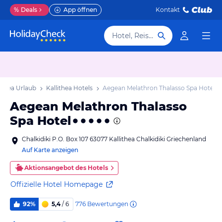
%
Deals
App öffnen
Kontakt
Hotel, Reiseziel
lithea Urlaub
Kallithea Hotels
Aegean Melathron Thalasso Spa Hotel
Aegean Melathron Thalasso
Spa Hotel
Chalkidiki P.O. Box 107 63077 Kallithea Chalkidiki Griechenland
Auf Karte anzeigen
Aktionsangebot des Hotels
Offizielle Hotel Homepage
776
Bewertungen
92%
5,4
/ 6