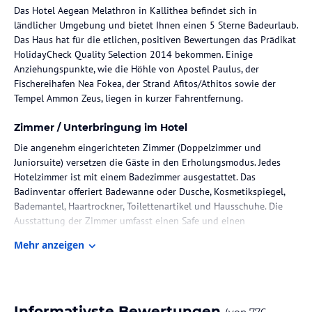
Das Hotel Aegean Melathron in Kallithea befindet sich in
ländlicher Umgebung und bietet Ihnen einen 5 Sterne Badeurlaub.
Das Haus hat für die etlichen, positiven Bewertungen das Prädikat
HolidayCheck Quality Selection 2014 bekommen. Einige
Anziehungspunkte, wie die Höhle von Apostel Paulus, der
Fischereihafen Nea Fokea, der Strand Afitos/Athitos sowie der
Tempel Ammon Zeus, liegen in kurzer Fahrentfernung.
Zimmer / Unterbringung im Hotel
Die angenehm eingerichteten Zimmer (Doppelzimmer und
Juniorsuite) versetzen die Gäste in den Erholungsmodus. Jedes
Hotelzimmer ist mit einem Badezimmer ausgestattet. Das
Badinventar offeriert Badewanne oder Dusche, Kosmetikspiegel,
Bademantel, Haartrockner, Toilettenartikel und Hausschuhe. Die
Ausstattung der Zimmer umfasst einen Safe und einen
Schreibtisch. Ein Kühlschrank und eine Kaffeemaschine stehen zu
Mehr anzeigen
Ihrer Verfügung. Ein Telefon und ein Fernseher vervollständigen
das Zimmerinventar. Das Hotel spendiert Ihnen zur Begrüßung
einen Früchteteller und eine Flasche Wasser. Das
Buchungsangebot beinhaltet ebenso behindertenfreundliche
Zimmer und Raucherzimmer.
Informativste Bewertungen