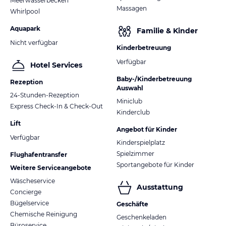
Meerwasserbecken
Massagen
Whirlpool
Aquapark
Familie & Kinder
Nicht verfügbar
Kinderbetreuung
Verfügbar
Hotel Services
Baby-/Kinderbetreuung
Rezeption
Auswahl
24-Stunden-Rezeption
Miniclub
Express Check-In & Check-Out
Kinderclub
Lift
Angebot für Kinder
Verfügbar
Kinderspielplatz
Spielzimmer
Flughafentransfer
Sportangebote für Kinder
Weitere Serviceangebote
Wäscheservice
Ausstattung
Concierge
Bügelservice
Geschäfte
Chemische Reinigung
Geschenkeladen
Büroservice