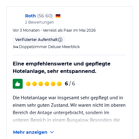
kleinen Stadt kostet ca 5-6 Euro.. Umgebung ist
einfach nur…
Roth
(
56-60
)
2
Bewertungen
Vor 3 Monaten • Verreist als Paar im Mai 2026
Verifizierter Aufenthalt
Doppelzimmer Deluxe Meerblick
Eine empfehlenswerte und gepflegte
Hotelanlage, sehr entspannend.
6
/ 6
Die Hotelanlage war insgesamt sehr gepflegt und in
einem sehr guten Zustand. Wir waren nicht im oberen
Bereich der Anlage untergebracht, sondern im
unteren Bereich in einem Bungalow. Besonders die
Deluxe-Zimmer mit Meerblick dort waren aus unserer
Mehr anzeigen
Sicht die richtige Wahl, modern, ruhig gelegen und