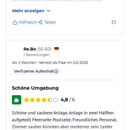
köstlichen wunderbar angerichteten Speisen aller Art
Mehr anzeigen
!
In der äußerst gepflegten Anlage mit herrlichem
Hilfreich
Teilen
Garten und etlichen Pools und dem feinen
Sandstrand ,finden Kleine und Erwachsene Gäste ihr
Plätzchen für einen entspannten Urlaub .
Ein herzliches Dankeschön dem Hotelteam !
Re.Bo
(
56-60
)
Wir kommen gerne wieder.
1
Bewertungen
Familie 11 Personen 7 bis 70 Jahre
Vor 2 Wochen • Verreist als Paar im Juli 2026
Verifizierter Aufenthalt
Schöne Umgebung
4,8
/ 6
Schöne und saubere Anlage. Anlage in zwei Hälften
aufgeteilt Meerseite Poolseite. Freundliches Personal.
Zimmer sauber könnten aber moderner sein. Leider