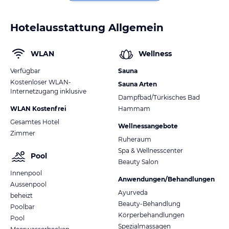
Hotelausstattung Allgemein
WLAN
Wellness
Verfügbar
Sauna
Kostenloser WLAN-
Sauna Arten
Internetzugang inklusive
Dampfbad/Türkisches Bad
WLAN Kostenfrei
Hammam
Gesamtes Hotel
Wellnessangebote
Zimmer
Ruheraum
Spa & Wellnesscenter
Pool
Beauty Salon
Innenpool
Anwendungen/Behandlungen
Aussenpool
Ayurveda
beheizt
Beauty-Behandlung
Poolbar
Körperbehandlungen
Pool
Spezialmassagen