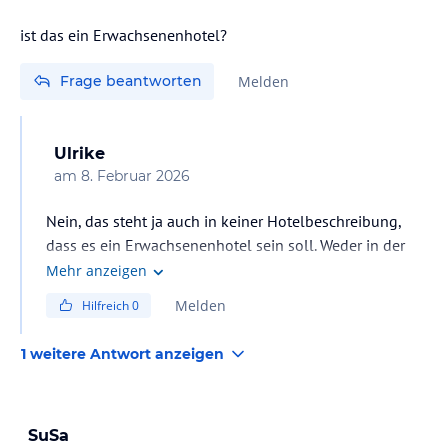
ist das ein Erwachsenenhotel?
Frage beantworten
Melden
Ulrike
am
8. Februar 2026
Nein, das steht ja auch in keiner Hotelbeschreibung,
dass es ein Erwachsenenhotel sein soll. Weder in der
Hotelbeschreibung bei den Angebotsdetails der
Mehr anzeigen
Veranstalter hier bei Holidaycheck, noch auf der
Melden
Hilfreich
0
Homepage des Hotels. Ganz im Gegenteil. In den
Hotelbeschreibungen steht jeweils drin, dass es für
1 weitere Antwort anzeigen
Kinder zahlreiche Angebote gibt, wie Kinderpool,
Spielplatz, Miniclub, Minidisco etc.
SuSa