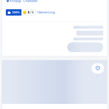
Kriopigi
·
Chalkidiki
1
Bewertung
100%
5
/ 6