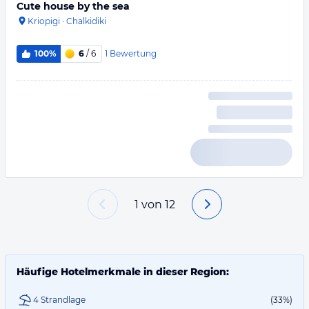
Cute house by the sea
Kriopigi
·
Chalkidiki
1
Bewertung
100%
6
/ 6
1
von
12
Häufige Hotelmerkmale in dieser Region:
4 Strandlage
(33%)