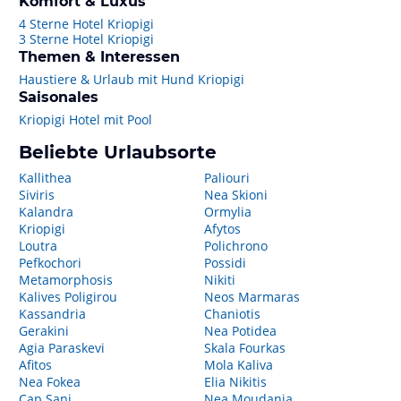
Komfort & Luxus
4 Sterne Hotel Kriopigi
3 Sterne Hotel Kriopigi
Themen & Interessen
Haustiere & Urlaub mit Hund Kriopigi
Saisonales
Kriopigi Hotel mit Pool
Beliebte Urlaubsorte
Kallithea
Paliouri
Siviris
Nea Skioni
Kalandra
Ormylia
Kriopigi
Afytos
Loutra
Polichrono
Pefkochori
Possidi
Metamorphosis
Nikiti
Kalives Poligirou
Neos Marmaras
Kassandria
Chaniotis
Gerakini
Nea Potidea
Agia Paraskevi
Skala Fourkas
Afitos
Mola Kaliva
Nea Fokea
Elia Nikitis
Cap Sani
Nea Moudania