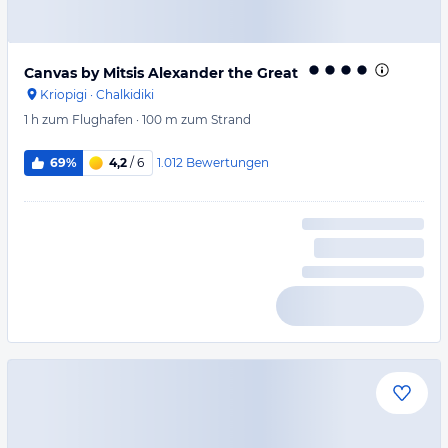
Canvas by Mitsis Alexander the Great
Kriopigi
·
Chalkidiki
1 h
zum Flughafen
·
100 m
zum Strand
1.012
Bewertungen
69%
4,2
/ 6