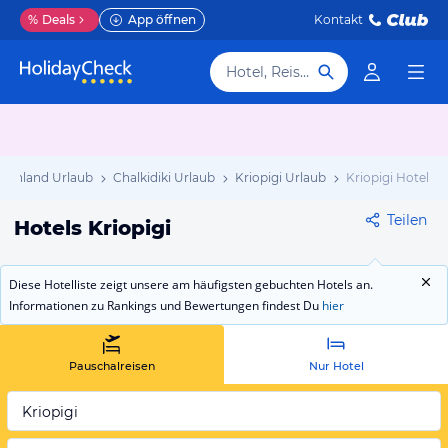
%
Deals
App öffnen
Kontakt
Hotel, Reiseziel
chenland Urlaub
Chalkidiki Urlaub
Kriopigi Urlaub
Kriopigi Hotels
Teilen
Hotels Kriopigi
Diese Hotelliste zeigt unsere am häufigsten gebuchten Hotels an.
Informationen zu Rankings und Bewertungen findest Du
hier
Pauschalreisen
Nur Hotel
Kriopigi