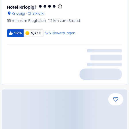
Hotel Kriopigi
Kriopigi
·
Chalkidiki
55 min
zum Flughafen
·
1,2 km
zum Strand
326
Bewertungen
92%
5,3
/ 6