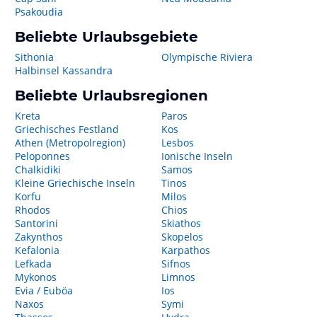
Psakoudia
Beliebte Urlaubsgebiete
Sithonia
Olympische Riviera
Halbinsel Kassandra
Beliebte Urlaubsregionen
Kreta
Paros
Griechisches Festland
Kos
Athen (Metropolregion)
Lesbos
Peloponnes
Ionische Inseln
Chalkidiki
Samos
Kleine Griechische Inseln
Tinos
Korfu
Milos
Rhodos
Chios
Santorini
Skiathos
Zakynthos
Skopelos
Kefalonia
Karpathos
Lefkada
Sifnos
Mykonos
Limnos
Evia / Euböa
Ios
Naxos
Symi