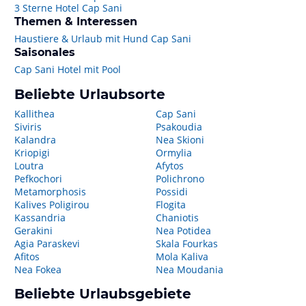
3 Sterne Hotel Cap Sani
Themen & Interessen
Haustiere & Urlaub mit Hund Cap Sani
Saisonales
Cap Sani Hotel mit Pool
Beliebte Urlaubsorte
Kallithea
Cap Sani
Siviris
Psakoudia
Kalandra
Nea Skioni
Kriopigi
Ormylia
Loutra
Afytos
Pefkochori
Polichrono
Metamorphosis
Possidi
Kalives Poligirou
Flogita
Kassandria
Chaniotis
Gerakini
Nea Potidea
Agia Paraskevi
Skala Fourkas
Afitos
Mola Kaliva
Nea Fokea
Nea Moudania
Beliebte Urlaubsgebiete