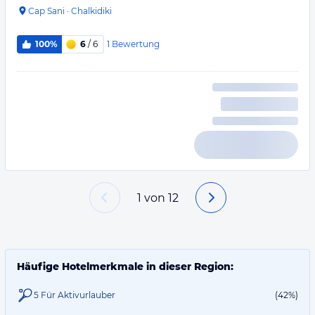
Cap Sani
·
Chalkidiki
1
Bewertung
100%
6
/ 6
1
von
12
Häufige Hotelmerkmale in dieser Region:
5 Für Aktivurlauber
(42%)