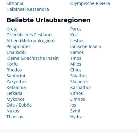
Sithonia
Olympische Riviera
Halbinsel Kassandra
Beliebte Urlaubsregionen
Kreta
Paros
Griechisches Festland
Kos
Athen (Metropolregion)
Lesbos
Peloponnes
Ionische Inseln
Chalkidiki
Samos
Kleine Griechische Inseln
Tinos
Korfu
Milos
Rhodos
Chios
Santorini
Skiathos
Zakynthos
Skopelos
Kefalonia
Karpathos
Lefkada
Sifnos
Mykonos
Limnos
Evia / Euböa
Ios
Naxos
Symi
Thassos
Hydra