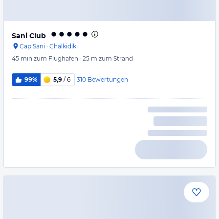
Sani Club
Cap Sani
·
Chalkidiki
45 min
zum Flughafen
·
25 m
zum Strand
310
Bewertungen
99%
5,9
/ 6