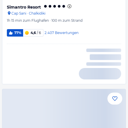
Simantro Resort
Cap Sani
·
Chalkidiki
1h 15 min
zum Flughafen
·
100 m
zum Strand
2.407
Bewertungen
77%
4,6
/ 6