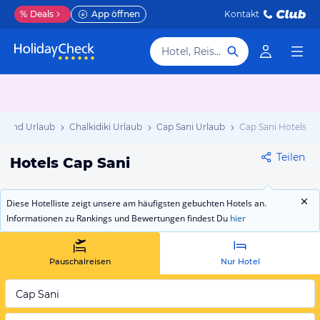
%
Deals
App öffnen
Kontakt
Hotel, Reiseziel
nland Urlaub
Chalkidiki Urlaub
Cap Sani Urlaub
Cap Sani Hotels
Teilen
Hotels Cap Sani
Diese Hotelliste zeigt unsere am häufigsten gebuchten Hotels an.
Informationen zu Rankings und Bewertungen findest Du
hier
Pauschalreisen
Nur Hotel
Cap Sani