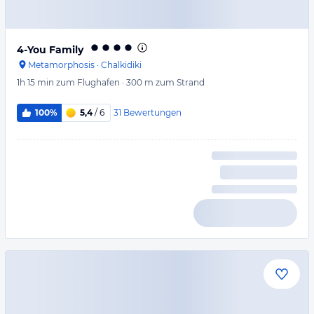
4-You Family
Metamorphosis
·
Chalkidiki
1h 15 min
zum Flughafen
·
300 m
zum Strand
31
Bewertungen
100%
5,4
/ 6