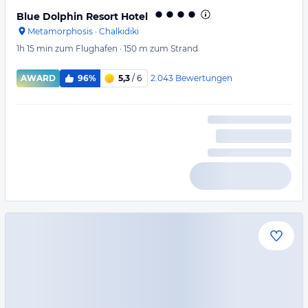
Blue Dolphin Resort Hotel
Metamorphosis
·
Chalkidiki
1h 15 min
zum Flughafen
·
150 m
zum Strand
2.043
Bewertungen
AWARD
96%
5,3
/ 6