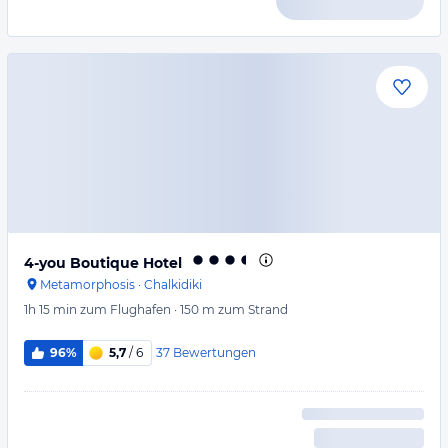
4-you Boutique Hotel
Metamorphosis
·
Chalkidiki
1h 15 min
zum Flughafen
·
150 m
zum Strand
37
Bewertungen
96%
5,7
/ 6