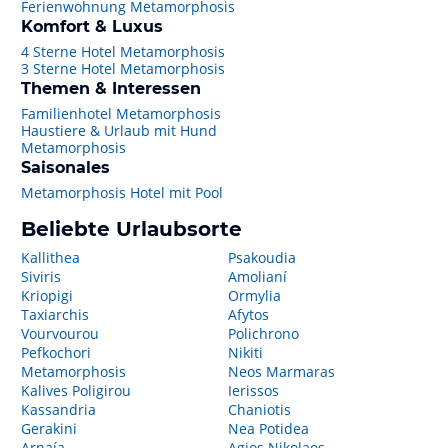
Ferienwohnung Metamorphosis
Komfort & Luxus
4 Sterne Hotel Metamorphosis
3 Sterne Hotel Metamorphosis
Themen & Interessen
Familienhotel Metamorphosis
Haustiere & Urlaub mit Hund
Metamorphosis
Saisonales
Metamorphosis Hotel mit Pool
Beliebte Urlaubsorte
Kallithea
Psakoudia
Siviris
Amolianí
Kriopigi
Ormylia
Taxiarchis
Afytos
Vourvourou
Polichrono
Pefkochori
Nikiti
Metamorphosis
Neos Marmaras
Kalives Poligirou
Ierissos
Kassandria
Chaniotis
Gerakini
Nea Potidea
Arnaía
Agios Nikolaos