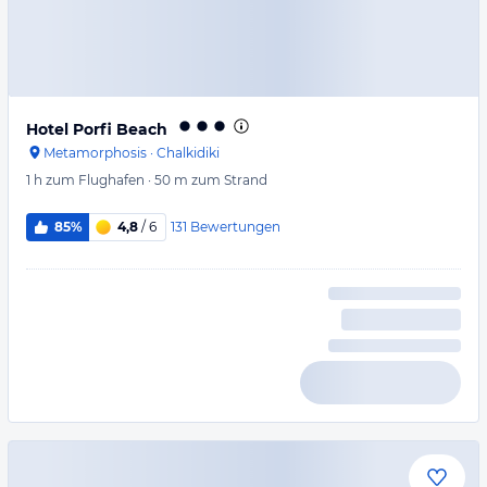
Hotel Porfi Beach
Metamorphosis
·
Chalkidiki
1 h
zum Flughafen
·
50 m
zum Strand
131
Bewertungen
85%
4,8
/ 6