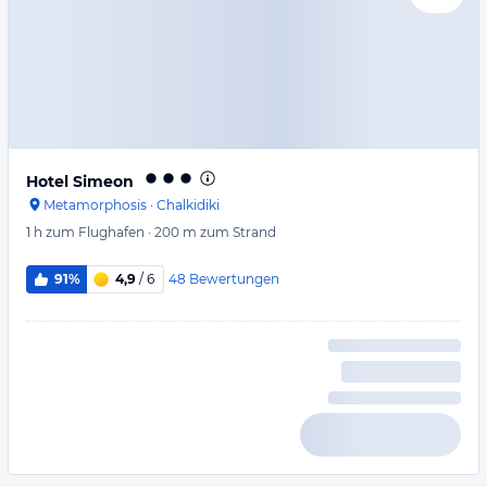
Hotel Simeon
Metamorphosis
·
Chalkidiki
1 h
zum Flughafen
·
200 m
zum Strand
48
Bewertungen
91%
4,9
/ 6