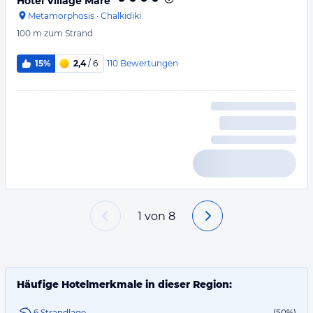
Hotel Village Mare
Metamorphosis
·
Chalkidiki
100 m
zum Strand
110
Bewertungen
15%
2,4
/ 6
1
von
8
Häufige Hotelmerkmale in dieser Region:
6 Strandlage
(50%)