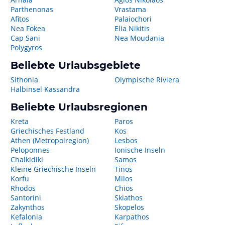
Parthenonas
Vrastama
Afitos
Palaiochori
Nea Fokea
Elia Nikitis
Cap Sani
Nea Moudania
Polygyros
Beliebte Urlaubsgebiete
Sithonia
Olympische Riviera
Halbinsel Kassandra
Beliebte Urlaubsregionen
Kreta
Paros
Griechisches Festland
Kos
Athen (Metropolregion)
Lesbos
Peloponnes
Ionische Inseln
Chalkidiki
Samos
Kleine Griechische Inseln
Tinos
Korfu
Milos
Rhodos
Chios
Santorini
Skiathos
Zakynthos
Skopelos
Kefalonia
Karpathos