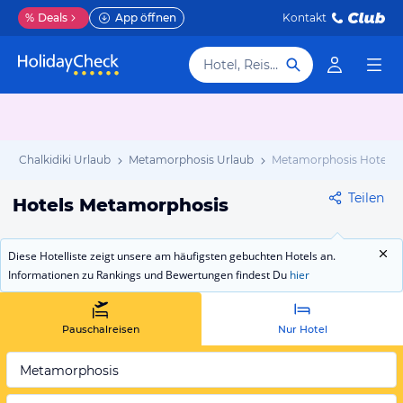
%
Deals
App öffnen
Kontakt
Hotel, Reiseziel
b
Chalkidiki Urlaub
Metamorphosis Urlaub
Metamorphosis Hotels
Teilen
Hotels Metamorphosis
Diese Hotelliste zeigt unsere am häufigsten gebuchten Hotels an.
Informationen zu Rankings und Bewertungen findest Du
hier
Pauschalreisen
Nur Hotel
Metamorphosis