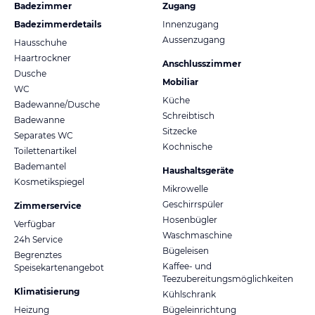
Badezimmer
Zugang
Badezimmerdetails
Innenzugang
Aussenzugang
Hausschuhe
Haartrockner
Anschlusszimmer
Dusche
Mobiliar
WC
Küche
Badewanne/Dusche
Schreibtisch
Badewanne
Sitzecke
Separates WC
Kochnische
Toilettenartikel
Bademantel
Haushaltsgeräte
Kosmetikspiegel
Mikrowelle
Geschirrspüler
Zimmerservice
Hosenbügler
Verfügbar
Waschmaschine
24h Service
Bügeleisen
Begrenztes
Kaffee- und
Speisekartenangebot
Teezubereitungsmöglichkeiten
Klimatisierung
Kühlschrank
Heizung
Bügeleinrichtung