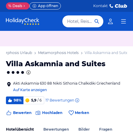
%
Deals
App öffnen
Kontakt
Hotel, Reiseziel
morphosis Urlaub
Metamorphosis Hotels
Villa Askamnia and Suites
Villa Askamnia and Suites
Akti Askamnia 630 88 Nikiti Sithonia Chalkidiki Griechenland
Auf Karte anzeigen
17
Bewertungen
98%
5,9
/ 6
Bewerten
Hochladen
Merken
Hotelübersicht
Bewertungen
Bilder
Fragen