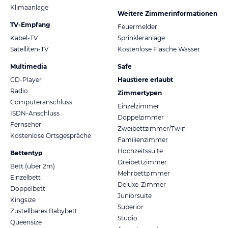
Klimaanlage
Weitere Zimmerinformationen
TV-Empfang
Feuermelder
Kabel-TV
Sprinkleranlage
Satelliten-TV
Kostenlose Flasche Wasser
Multimedia
Safe
CD-Player
Haustiere erlaubt
Radio
Zimmertypen
Computeranschluss
Einzelzimmer
ISDN-Anschluss
Doppelzimmer
Fernseher
Zweibettzimmer/Twin
Kostenlose Ortsgespräche
Familienzimmer
Hochzeitssuite
Bettentyp
Dreibettzimmer
Bett (über 2m)
Mehrbettzimmer
Einzelbett
Deluxe-Zimmer
Doppelbett
Juniorsuite
Kingsize
Superior
Zustellbares Babybett
Studio
Queensize