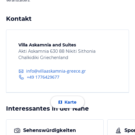
Veranstalters.
Kontakt
Villa Askamnia and Suites
Akti Askamnia 630 88 Nikiti Sithonia
Chalkidiki Griechenland
info@villaaskamnia-greece.gr
+49 1776429677
Karte
Interessantes in der Nähe
Sehenswürdigkeiten
Spor