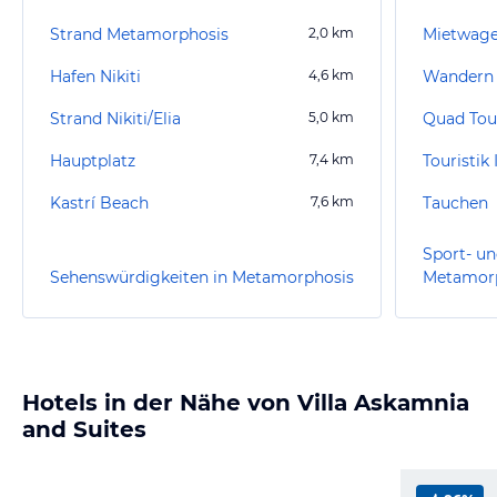
Strand Metamorphosis
2,0
km
Mietwagen
Hafen Nikiti
4,6
km
Wandern 
Strand Nikiti/Elia
5,0
km
Hauptplatz
7,4
km
Kastrí Beach
7,6
km
Tauchen
Sport- un
Sehenswürdigkeiten in Metamorphosis
Metamor
Hotels in der Nähe von Villa Askamnia
and Suites