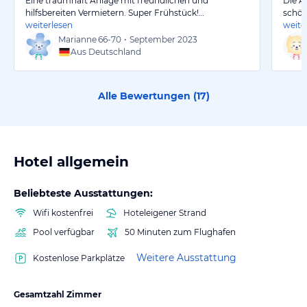
Eine traumhaft Anlage mit freundlichen und
Die A
hilfsbereiten Vermietern. Super Frühstück!…
schön
weiterlesen
weite
Marianne
66-70
•
September 2023
Aus Deutschland
Alle Bewertungen (
17
)
Hotel allgemein
Beliebteste Ausstattungen:
Wifi kostenfrei
Hoteleigener Strand
Pool verfügbar
50 Minuten zum Flughafen
Weitere Ausstattung
Kostenlose Parkplätze
Gesamtzahl Zimmer