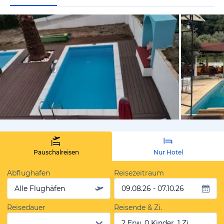
vom Hotelie
Pauschalreisen
Nur Hotel
Abflughafen
Reisezeitraum
Alle Flughäfen
09.08.26 - 07.10.26
Reisedauer
Reisende & Zi.
2 Erw, 0 Kinder, 1 Zi.