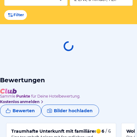
Filter
Bewertungen
Sammle
Punkte
für Deine Hotelbewertung.
Kostenlos anmelden
Bewerten
Bilder hochladen
Traumhafte Unterkunft mit familiärer Atmosphäre
6
/ 6
Wohl