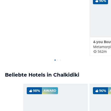
96%
Metamorph
562m
Beliebte Hotels in Chalkidiki
98%
96%
AWARD