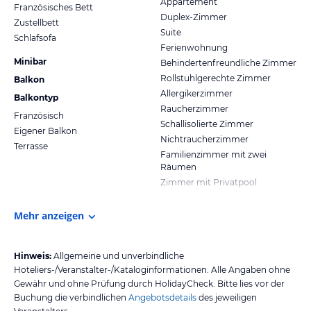
Appartement
Französisches Bett
Duplex-Zimmer
Zustellbett
Suite
Schlafsofa
Ferienwohnung
Minibar
Behindertenfreundliche Zimmer
Rollstuhlgerechte Zimmer
Balkon
Allergikerzimmer
Balkontyp
Raucherzimmer
Französisch
Schallisolierte Zimmer
Eigener Balkon
Nichtraucherzimmer
Terrasse
Familienzimmer mit zwei
Räumen
Zimmer mit Privatpool
Mehr anzeigen
Hinweis:
Allgemeine und unverbindliche
Hoteliers-/Veranstalter-/Kataloginformationen. Alle Angaben ohne
Gewähr und ohne Prüfung durch HolidayCheck. Bitte lies vor der
Buchung die verbindlichen
Angebotsdetails
des jeweiligen