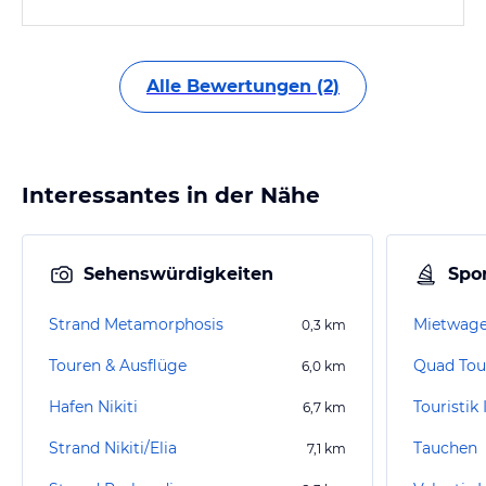
Alle Bewertungen (2)
Interessantes in der Nähe
Sehenswürdigkeiten
Spor
Strand Metamorphosis
Mietwagen
0,3
km
Touren & Ausflüge
6,0
km
Hafen Nikiti
6,7
km
Strand Nikiti/Elia
Tauchen
7,1
km