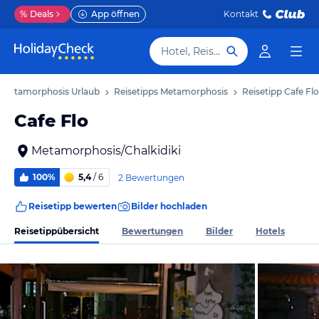
%
Deals
App öffnen
Kontakt
Hotel, Reiseziel
Metamorphosis Urlaub
Reisetipps Metamorphosis
Reisetipp Cafe Flo
Cafe Flo
Metamorphosis/Chalkidiki
100%
5,4
/ 6
2 Bewertungen
Reisetipp bewerten
Bilder hochladen
Reisetippübersicht
Bewertungen
Bilder
Hotels