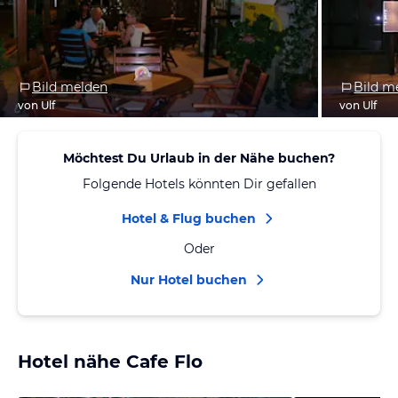
Bild melden
Bild m
von Ulf
von Ulf
Möchtest Du Urlaub in der Nähe buchen?
Folgende Hotels könnten Dir gefallen
Hotel & Flug buchen
Oder
Nur Hotel buchen
Hotel nähe Cafe Flo