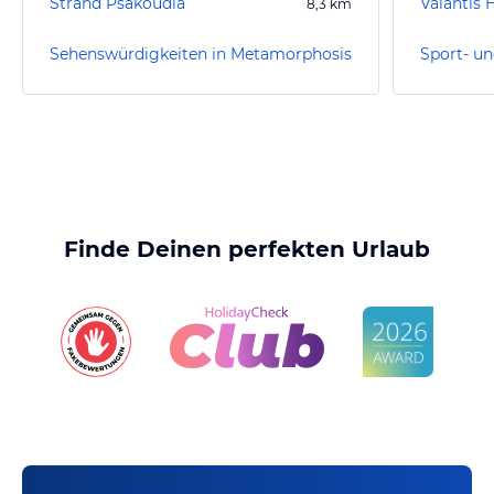
Strand Psakoudia
Valantis 
8,3
km
Sehenswürdigkeiten in Metamorphosis
Finde Deinen perfekten Urlaub