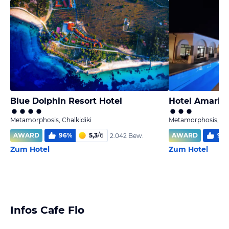
Blue Dolphin Resort Hotel
Hotel Amari
Metamorphosis, Chalkidiki
Metamorphosis, Cha
AWARD
96
%
5,3
/
6
AWARD
98
2.042 Bew.
Zum Hotel
Zum Hotel
Infos Cafe Flo