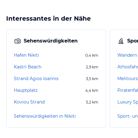
Interessantes in der Nähe
Sehenswürdigkeiten
Spor
Hafen Nikiti
Wandern 
0,4
km
Kastrí Beach
2,9
km
Strand Agios Ioannis
Melitours
3,5
km
Hauptplatz
Piratenfa
4,4
km
Koviou Strand
Luxury Sp
5,2
km
Sehenswürdigkeiten in Nikiti
Sport- un