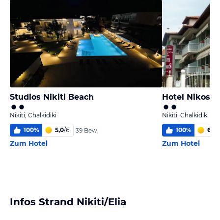
Studios Nikiti Beach
Hotel Nikos
Nikiti, Chalkidiki
Nikiti, Chalkidiki
100
%
5,0
/
6
100
%
6,0
/
39 Bew.
Zum Hotel
Zum Hotel
Infos Strand Nikiti/Elia