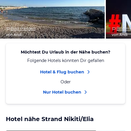
Bild melden
Bild m
von Andi
von Andi
Möchtest Du Urlaub in der Nähe buchen?
Folgende Hotels könnten Dir gefallen
Hotel & Flug buchen
Oder
Nur Hotel buchen
Hotel nähe Strand Nikiti/Elia