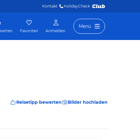
Kontakt
HolidayCheck 
Menü
werten
Favoriten
Anmelden
Reisetipp bewerten
Bilder hochladen