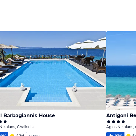
Bild
Bild
Bild
melden
melden
melden
vom Hotelier
vom Hotelier
vom Hotelier
l Barbagiannis House
Antigoni B
Nikolaos, Chalkidiki
Agios Nikolaos, 
00
%
4,1
/
6
97
%
5,