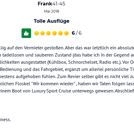
Frank
41-45
Mai 2018
Tolle Ausflüge
6
/ 6
ig auf den Vermieter gestoßen. Aber das war letztlich ein absoluter
im tadellosen und sauberen Zustand (das habe ich in der Gegend 
chkeiten ausgestattet (Kühlbox, Schnorchelset, Radio etc.). Vor O
Bedienung und das Fahrgebiet, ergänzt um allerlei persönliche Ti
bestens aufgehoben fühlen. Zum Revier selber gibt es nicht viel 
blichen Floskel "Wir kommen wieder" , haben wir Taten folgen las
einem Boot von Luxury Sport Cruise unterwegs gewesen. Abschlie
iness.