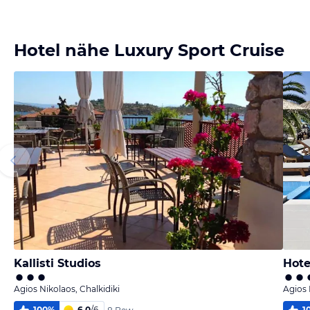
Bild
Bild
Bild
Bild
melden
melden
melden
melden
von Sonja
von Sonja
von Sonja
von Sonja
Hotel nähe Luxury Sport Cruise
Kallisti Studios
Hote
Agios Nikolaos, Chalkidiki
Agios 
100
%
6,0
/
6
1