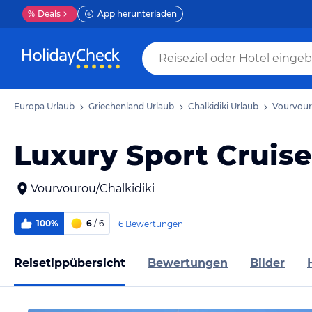
%
Deals
App herunterladen
Europa Urlaub
Griechenland Urlaub
Chalkidiki Urlaub
Vourvour
Luxury Sport Cruise
Vourvourou/Chalkidiki
100%
6
/ 6
6 Bewertungen
Reisetippübersicht
Bewertungen
Bilder