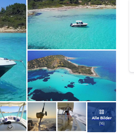
Bild melden
vom Hotelier
Bild melden
vom Hotelier
Alle Bilder
(
16
)