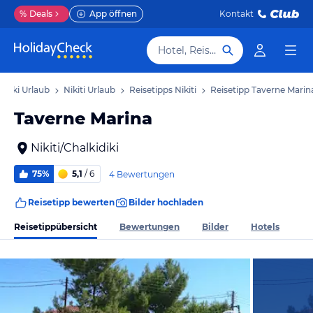
%
Deals
App öffnen
Kontakt
Hotel, Reiseziel
idiki Urlaub
Nikiti Urlaub
Reisetipps Nikiti
Reisetipp Taverne Marin
Taverne Marina
Nikiti/Chalkidiki
75%
5,1
/ 6
4 Bewertungen
Reisetipp bewerten
Bilder hochladen
Reisetippübersicht
Bewertungen
Bilder
Hotels