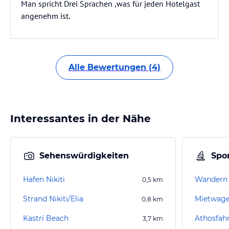
Man spricht Drei Sprachen ,was für jeden Hotelgast
angenehm ist.
Alle Bewertungen (4)
Interessantes in der Nähe
Sehenswürdigkeiten
Spor
Hafen Nikiti
Wandern 
0,5
km
Strand Nikiti/Elia
Mietwagen
0,8
km
Kastrí Beach
3,7
km