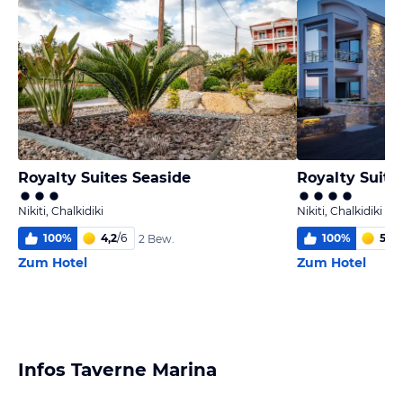
Royalty Suites Seaside
Royalty Suites
Nikiti, Chalkidiki
Nikiti, Chalkidiki
100
%
4,2
/
6
100
%
5,1
/
6
2 Bew.
Zum Hotel
Zum Hotel
Infos Taverne Marina