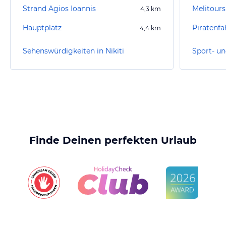
Strand Agios Ioannis
Melitours
4,3
km
Hauptplatz
Piratenfa
4,4
km
Sehenswürdigkeiten in Nikiti
Sport- un
Finde Deinen perfekten Urlaub