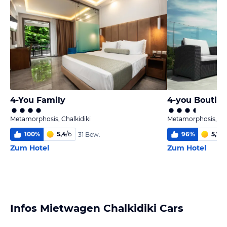
4-You Family
4-you Boutiqu
Metamorphosis, Chalkidiki
Metamorphosis, Cha
100
%
5,4
/
6
96
%
5,7
/
6
31 Bew.
Zum Hotel
Zum Hotel
Infos Mietwagen Chalkidiki Cars