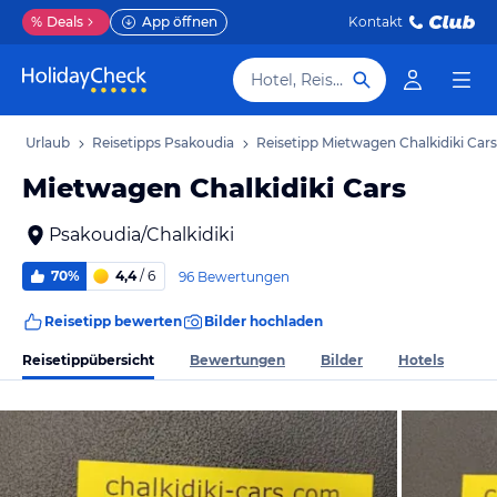
%
Deals
App öffnen
Kontakt
Hotel, Reiseziel
dia Urlaub
Reisetipps Psakoudia
Reisetipp Mietwagen Chalkidiki Cars
Mietwagen Chalkidiki Cars
Psakoudia/Chalkidiki
70%
4,4
/ 6
96 Bewertungen
Reisetipp bewerten
Bilder hochladen
Reisetippübersicht
Bewertungen
Bilder
Hotels