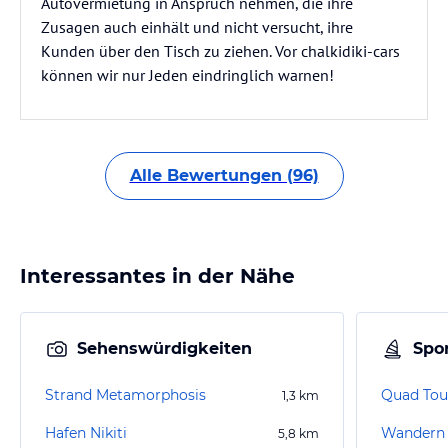
Alle Bewertungen (96)
Interessantes in der Nähe
Sehenswürdigkeiten
Spor
Strand Metamorphosis
1,3
km
Hafen Nikiti
Wandern 
5,8
km