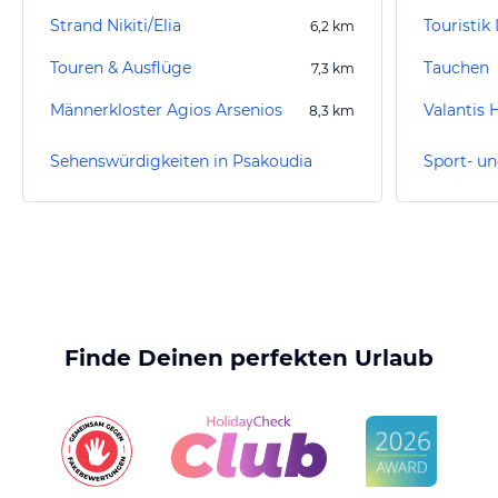
Strand Nikiti/Elia
6,2
km
Touren & Ausflüge
Tauchen
7,3
km
Männerkloster Agios Arsenios
Valantis 
8,3
km
Sehenswürdigkeiten in Psakoudia
Finde Deinen perfekten Urlaub