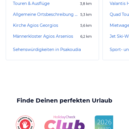
Touren & Ausflüge
Valantis 
3,8
km
Allgemeine Ortsbeschreibung Gerakini
5,3
km
Kirche Agios Georgios
Mietwagen
5,6
km
Männerkloster Agios Arsenios
Jet Ski-W
6,2
km
Sehenswürdigkeiten in Psakoudia
Finde Deinen perfekten Urlaub