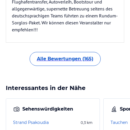
Flughafentransfer, Autoverleih, Bootstour und
allgegenwärtige, supernette Betreuung seitens des
deutschsprachigen Teams führten zu einem Rundum-
Sorglos-Paket. Wir können diesen Veranstalter nur
empfehlen!!!
Alle Bewertungen (165)
Interessantes in der Nähe
Sehenswürdigkeiten
Spor
Strand Psakoudia
Tauchen
0,3
km