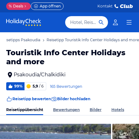
%
Deals
App öffnen
Kontakt
Hotel, Reiseziel
Reisetipps Psakoudia
Reisetipp Touristik Info Center Holidays and more
Touristik Info Center Holidays
and more
Psakoudia/Chalkidiki
99%
5,9
/ 6
165 Bewertungen
Reisetipp bewerten
Bilder hochladen
Reisetippübersicht
Bewertungen
Bilder
Hotels