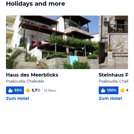
Holidays and more
Haus des Meerblicks
Steinhaus Py
Psakoudia, Chalkidiki
Psakoudia, Chalkidi
95
%
5,7
/
6
100
%
4,9
/
13 Bew.
Zum Hotel
Zum Hotel