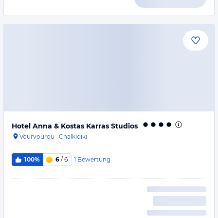
Hotel Anna & Kostas Karras Studios
Vourvourou
·
Chalkidiki
1
Bewertung
100%
6
/ 6