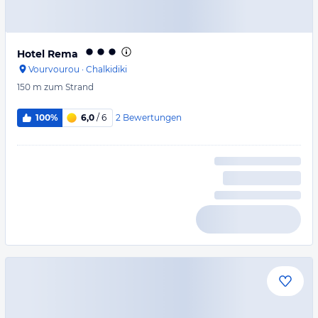
Hotel Rema
Vourvourou
·
Chalkidiki
150 m
zum Strand
2
Bewertungen
100%
6,0
/ 6