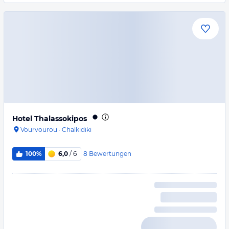
Hotel Thalassokipos
Vourvourou
·
Chalkidiki
8
Bewertungen
100%
6,0
/ 6