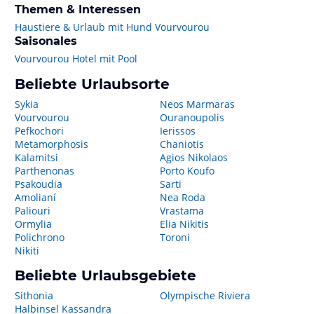
Themen & Interessen
Haustiere & Urlaub mit Hund Vourvourou
Saisonales
Vourvourou Hotel mit Pool
Beliebte Urlaubsorte
Sykia
Neos Marmaras
Vourvourou
Ouranoupolis
Pefkochori
Ierissos
Metamorphosis
Chaniotis
Kalamitsi
Agios Nikolaos
Parthenonas
Porto Koufo
Psakoudia
Sarti
Amolianí
Nea Roda
Paliouri
Vrastama
Ormylia
Elia Nikitis
Polichrono
Toroni
Nikiti
Beliebte Urlaubsgebiete
Sithonia
Olympische Riviera
Halbinsel Kassandra