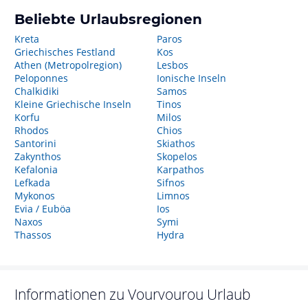
Beliebte Urlaubsregionen
Kreta
Paros
Griechisches Festland
Kos
Athen (Metropolregion)
Lesbos
Peloponnes
Ionische Inseln
Chalkidiki
Samos
Kleine Griechische Inseln
Tinos
Korfu
Milos
Rhodos
Chios
Santorini
Skiathos
Zakynthos
Skopelos
Kefalonia
Karpathos
Lefkada
Sifnos
Mykonos
Limnos
Evia / Euböa
Ios
Naxos
Symi
Thassos
Hydra
Informationen zu
Vourvourou
Urlaub