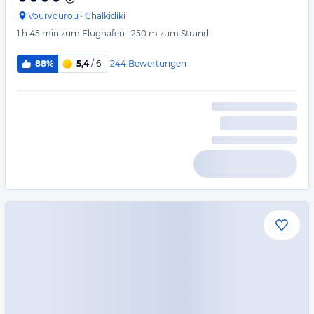
Vourvourou
·
Chalkidiki
1 h 45 min
zum Flughafen
·
250 m
zum Strand
244
Bewertungen
88%
5,4
/ 6