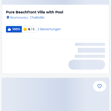
Pure Beachfront Villa with Pool
Vourvourou
·
Chalkidiki
2
Bewertungen
100%
6
/ 6