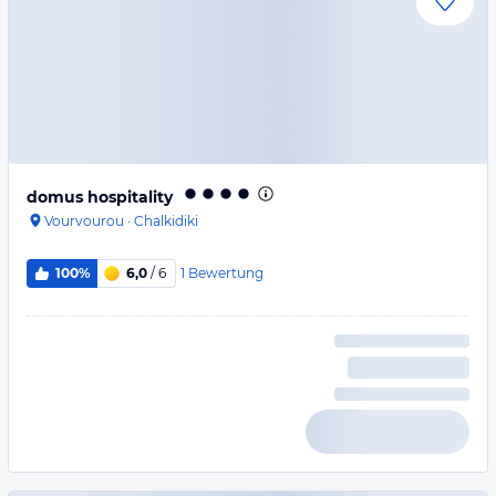
domus hospitality
Vourvourou
·
Chalkidiki
1
Bewertung
100%
6,0
/ 6