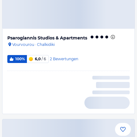
Psarogiannis Studios & Apartments
Vourvourou
·
Chalkidiki
2
Bewertungen
100%
6,0
/ 6