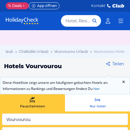
%
Deals
App öffnen
Kontakt
Hotel, Reiseziel
 Urlaub
Chalkidiki Urlaub
Vourvourou Urlaub
Vourvourou Hotels
Teilen
Hotels Vourvourou
Diese Hotelliste zeigt unsere am häufigsten gebuchten Hotels an.
Informationen zu Rankings und Bewertungen findest Du
hier
Pauschalreisen
Nur Hotel
Vourvourou