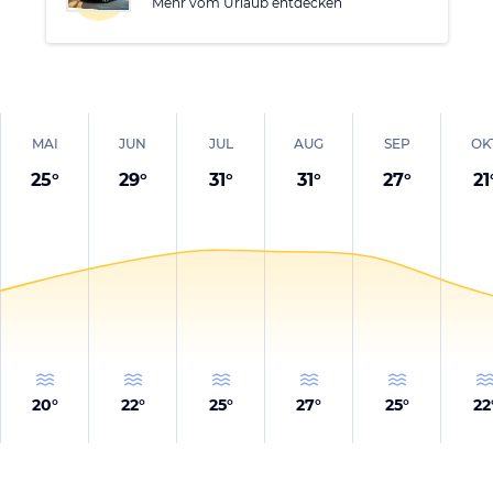
Mehr vom Urlaub entdecken
MAI
JUN
JUL
AUG
SEP
OK
25
°
29
°
31
°
31
°
27
°
21
20
°
22
°
25
°
27
°
25
°
22