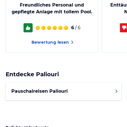
Freundliches Personal und
Enttäu
gepflegte Anlage mit tollem Pool.
N
6
/ 6
Bewertung lesen
Entdecke
Paliouri
Pauschalreisen Paliouri