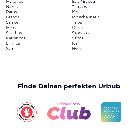
Mykonos
Evia / Euböa
Naxos
Thassos
Paros
Kos
Lesbos
Ionische Inseln
Samos
Tinos
Milos
Chios
Skiathos
Skopelos
Karpathos
Sifnos
Limnos
Ios
Symi
Hydra
Finde Deinen perfekten Urlaub