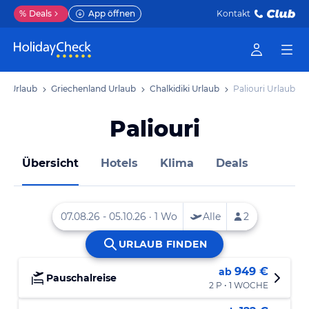
%
Deals
App öffnen
Kontakt
pa Urlaub
Griechenland Urlaub
Chalkidiki Urlaub
Paliouri Urlaub
Paliouri
Übersicht
Hotels
Klima
Deals
949 €
ab
Pauschalreise
2 P • 1 WOCHE