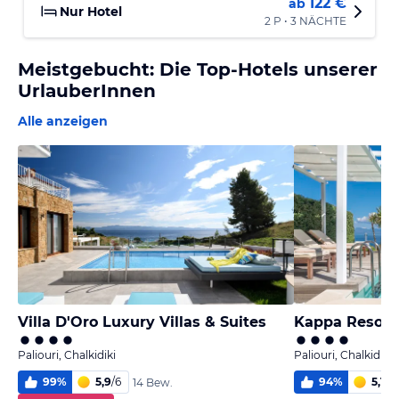
122 €
ab
Nur Hotel
2 P • 3 NÄCHTE
Meistgebucht: Die Top-Hotels unserer
UrlauberInnen
Alle anzeigen
Villa D'Oro Luxury Villas & Suites
Kappa Resort
Paliouri, Chalkidiki
Paliouri, Chalkidiki
99
%
5,9
/
6
94
%
5,1
/
6
14 Bew.