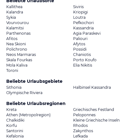
Beliebte Urlaubsorte
Kallithea
Siviris
Kalandra
Kriopigi
Sykia
Loutra
Vourvourou
Pefkochori
Kalamitsi
Kassandria
Parthenonas
Agia Paraskevi
Afitos
Paliouri
Nea Skioni
Afytos
Polichrono
Possidi
Neos Marmaras
Chaniotis
Skala Fourkas
Porto Koufo
Mola Kaliva
Elia Nikitis
Toroni
Beliebte Urlaubsgebiete
Sithonia
Halbinsel Kassandra
Olympische Riviera
Beliebte Urlaubsregionen
Kreta
Griechisches Festland
Athen (Metropolregion)
Peloponnes
Chalkidiki
Kleine Griechische Inseln
Korfu
Rhodos
Santorini
Zakynthos
Kefalonia
Lefkada