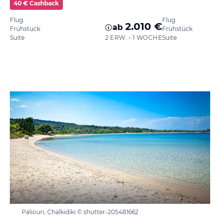
40 € Cashback
Flug
Flug
2.010 €
ab
Frühstück
Frühstück
Suite
2 ERW. • 1 WOCHE
Suite
Paliouri, Chalkidiki © shutter-205481662