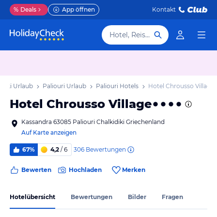
%
Deals
App öffnen
Kontakt
Hotel, Reiseziel
idiki Urlaub
Paliouri Urlaub
Paliouri Hotels
Hotel Chrousso Village
Hotel Chrousso Village
Kassandra 63085 Paliouri Chalkidiki Griechenland
Auf Karte anzeigen
306
Bewertungen
67%
4,2
/ 6
Bewerten
Hochladen
Merken
Hotelübersicht
Bewertungen
Bilder
Fragen