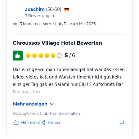
-Traditionelles griechisches Grillhaus „Ladokolla“
Joachim
(
56-60
)
Öffnungszeiten: 12:00-23:00
3
Bewertungen
Traditionelle griechische Fleischgerichte wie das berühmte
Souvlaki
Vor 3 Monaten • Verreist als Paar im Mai 2026
-Brasserie „Happy Coffee“
Öffnungszeiten: 08:00-18:00
Saft – Smoothie Bar, Kaffee, Tee, Snacks, traditionelle
Chroussos Village Hotel Bewerten
Blaetterteigkuchen, Pasteten & Süßigkeiten
5
/ 6
-Hauptpoolbar „Bacchus“
Öffnungszeiten: 10:00-00:30, Barservice
Modern gestaltete Bar mit Dachgarten und herrlichem Blick auf
Das einzige wo man zubemaengel hat war das Essen
den Wald, serviert Kaffee, Tee, Wein, Cocktails, alkoholische und
leider vieles kalt und Wurstsortiment nicht gut kein
alkoholfreie Getränke und Snacks
einziger Tag gab es Salami nur 08/15 Aufschnitt. Bar
-Poolbar „Herkules“
Personal Top
Öffnungszeiten: 10:30-23:00, Barservice
Neu renovierte Bar unter Bäumen im ruhigen Teil des Hotels,
Mehr anzeigen
serviert Kaffee, Tee, Wein, Cocktails, alkoholische und alkoholfreie
HolidayCheck Club-Punkte erhalten
Getränke
Hilfreich
Teilen
Verpflegung
-Halbpension Plus