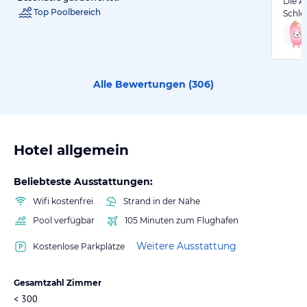
Die An
Top Poolbereich
Schle
Alle Bewertungen (
306
)
Hotel allgemein
Beliebteste Ausstattungen:
Wifi kostenfrei
Strand in der Nähe
Pool verfügbar
105 Minuten zum Flughafen
Weitere Ausstattung
Kostenlose Parkplätze
Gesamtzahl Zimmer
< 300