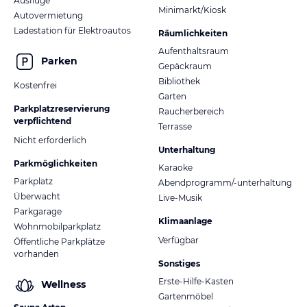
Ausflüge
Minimarkt/Kiosk
Autovermietung
Ladestation für Elektroautos
Räumlichkeiten
Aufenthaltsraum
Parken
Gepäckraum
Bibliothek
Kostenfrei
Garten
Parkplatzreservierung
Raucherbereich
verpflichtend
Terrasse
Nicht erforderlich
Unterhaltung
Parkmöglichkeiten
Karaoke
Parkplatz
Abendprogramm/-unterhaltung
Überwacht
Live-Musik
Parkgarage
Klimaanlage
Wohnmobilparkplatz
Verfügbar
Öffentliche Parkplätze
vorhanden
Sonstiges
Erste-Hilfe-Kasten
Wellness
Gartenmöbel