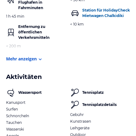
Flughafen in
Fahrminuten
Station für HolidayCheck
Mietwagen Chalkidiki
1 h 45 min
< 10 km
Entfernung zu
öffentlichen
Verkehrsmitteln
< 200 m
Mehr anzeigen
Aktivitäten
Wassersport
Tennisplatz
Kanusport
Tennisplatzdetails
Surfen
Gebühr
Schnorcheln
Kunstrasen
Tauchen
Leihgeräte
Wasserski
Outdoor
Angeln