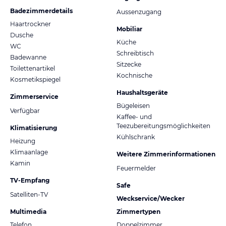
Badezimmerdetails
Aussenzugang
Haartrockner
Mobiliar
Dusche
Küche
WC
Schreibtisch
Badewanne
Sitzecke
Toilettenartikel
Kochnische
Kosmetikspiegel
Haushaltsgeräte
Zimmerservice
Bügeleisen
Verfügbar
Kaffee- und
Teezubereitungsmöglichkeiten
Klimatisierung
Kühlschrank
Heizung
Klimaanlage
Weitere Zimmerinformationen
Kamin
Feuermelder
TV-Empfang
Safe
Satelliten-TV
Weckservice/Wecker
Multimedia
Zimmertypen
Telefon
Doppelzimmer