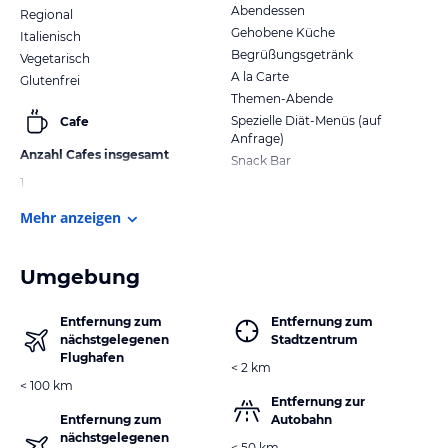
Abendessen
Regional
Gehobene Küche
Italienisch
Begrüßungsgetränk
Vegetarisch
A la Carte
Glutenfrei
Themen-Abende
Spezielle Diät-Menüs (auf
Cafe
Anfrage)
Anzahl Cafes insgesamt
Snack Bar
1
Mehr anzeigen
Umgebung
Entfernung zum
Entfernung zum
nächstgelegenen
Stadtzentrum
Flughafen
< 2 km
< 100 km
Entfernung zur
Entfernung zum
Autobahn
nächstgelegenen
< 50 km