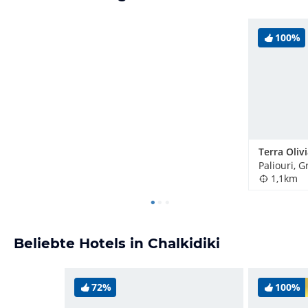
100%
Paliouri, 
1,1km
Beliebte Hotels in Chalkidiki
72%
100%