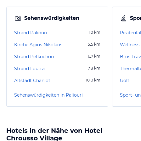
Sehenswürdigkeiten
Spor
Strand Paliouri
1,0
km
Piratenfa
Kirche Agios Nikolaos
5,5
km
Strand Pefkochori
6,7
km
Bros Trav
Strand Loutra
7,8
km
Thermalb
Altstadt Chanioti
10,0
km
Golf
Sehenswürdigkeiten in Paliouri
Sport- un
Hotels in der Nähe von Hotel
Chrousso Village