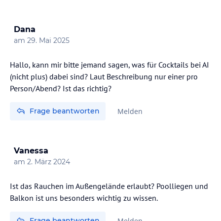
Kostenlose Präsentation am Hauptpool
-Wassersportzentrum (externer Partner): am Strand gelegen
Dana
(500m)
Jetski, Wasserski, Ringe, Banana, Tretboote, SUP, Kanus gegen
am
29. Mai 2025
Aufpreis
-Massagen (externer Mitarbeiter): diverse Massagen (Ganzkörper,
Hallo, kann mir bitte jemand sagen, was für Cocktails bei AI
Gesicht etc.) gegen Aufpreis
(nicht plus) dabei sind? Laut Beschreibung nur einer pro
-Jogging- & Wanderwege: durch den umliegenden Wald
Person/Abend? Ist das richtig?
-Biken (externer Kooperationspartner) Verleih & Service gegen
Aufpreis
Frage beantworten
Melden
Pools
-Hauptpool: 290 m², Süßwasser & separates Kinderbecken (15 m²)
-2. Pool: 210qm, Süßwasser & separates Kinderbecken (20qm)
Vanessa
Betriebszeiten: 10:30-18:30
am
2. März 2024
-Pool-Strandtücher: kostenlos (gegen Kaution)
-Liegen & Sonnenschirme an den Pools: Kostenlos
Ist das Rauchen im Außengelände erlaubt? Poolliegen und
Strand
Balkon ist uns besonders wichtig zu wissen.
Mit der Blauen Flagge ausgezeichneter öffentlicher Strand
„Chrousso“, auch bekannt als Golden Beach oder Xenia Paliouri
Frage beantworten
Melden