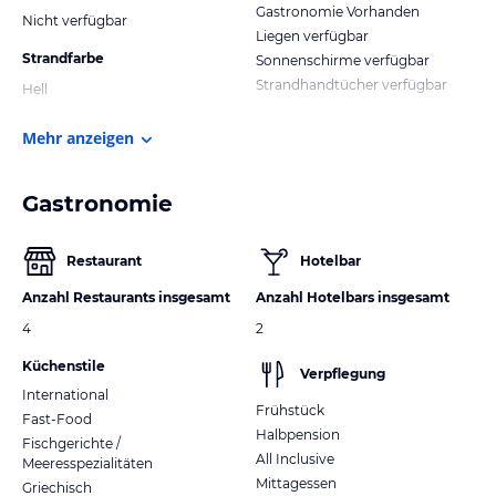
Gastronomie Vorhanden
Nicht verfügbar
Liegen verfügbar
Strandfarbe
Sonnenschirme verfügbar
Strandhandtücher verfügbar
Hell
Mehr anzeigen
Gastronomie
Restaurant
Hotelbar
Anzahl Restaurants insgesamt
Anzahl Hotelbars insgesamt
4
2
Küchenstile
Verpflegung
International
Frühstück
Fast-Food
Halbpension
Fischgerichte /
All Inclusive
Meeresspezialitäten
Mittagessen
Griechisch