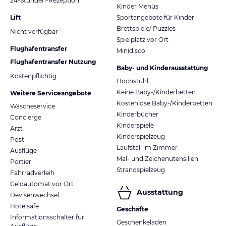
24-Stunden-Rezeption
Kinder Menüs
Lift
Sportangebote für Kinder
Brettspiele/ Puzzles
Nicht verfügbar
Spielplatz vor Ort
Flughafentransfer
Minidisco
Flughafentransfer Nutzung
Baby- und Kinderausstattung
Kostenpflichtig
Hochstuhl
Keine Baby-/Kinderbetten
Weitere Serviceangebote
Kostenlose Baby-/Kinderbetten
Wäscheservice
Kinderbücher
Concierge
Kinderspiele
Arzt
Kinderspielzeug
Post
Laufstall im Zimmer
Ausflüge
Mal- und Zeichenutensilien
Portier
Strandspielzeug
Fahrradverleih
Geldautomat vor Ort
Ausstattung
Devisenwechsel
Hotelsafe
Geschäfte
Informationsschalter für
Geschenkeladen