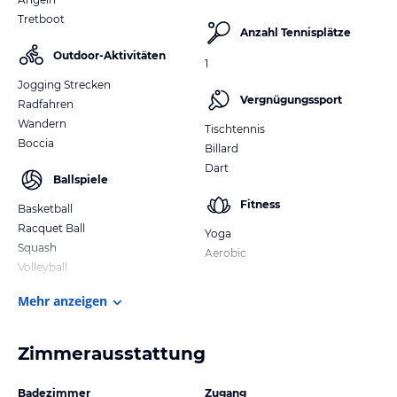
Tretboot
Anzahl Tennisplätze
Outdoor-Aktivitäten
1
Jogging Strecken
Vergnügungssport
Radfahren
Wandern
Tischtennis
Boccia
Billard
Dart
Ballspiele
Fitness
Basketball
Racquet Ball
Yoga
Squash
Aerobic
Volleyball
Mehr anzeigen
Zimmerausstattung
Badezimmer
Zugang