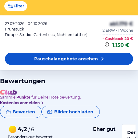
Filter
ab
1.170 €
27.09.2026 - 04.10.2026
Frühstück
2 ERW • 1 Woche
Doppel Studio (Gartenblick, Nicht erstattbar)
- Cashback
20 €
1.150 €
Pauschalangebote
ansehen
Bewertungen
Sammle
Punkte
für Deine Hotelbewertung.
Kostenlos anmelden
Bewerten
Bilder hochladen
4,2
Eher gut
/ 6
Der 
Besonders gut bewertet: