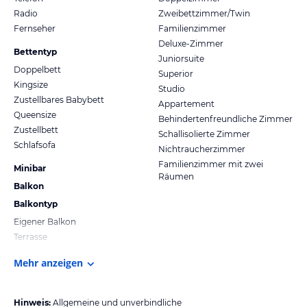
Radio
Zweibettzimmer/Twin
Fernseher
Familienzimmer
Deluxe-Zimmer
Bettentyp
Juniorsuite
Doppelbett
Superior
Kingsize
Studio
Zustellbares Babybett
Appartement
Queensize
Behindertenfreundliche Zimmer
Zustellbett
Schallisolierte Zimmer
Schlafsofa
Nichtraucherzimmer
Familienzimmer mit zwei
Minibar
Räumen
Balkon
Balkontyp
Eigener Balkon
Terrasse
Mehr anzeigen
Hinweis:
Allgemeine und unverbindliche