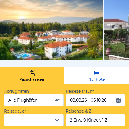
vom Hotelie
Pauschalreisen
Nur Hotel
Abflughafen
Reisezeitraum
Alle Flughäfen
08.08.26 - 06.10.26
Reisedauer
Reisende & Zi.
2 Erw, 0 Kinder, 1 Zi.