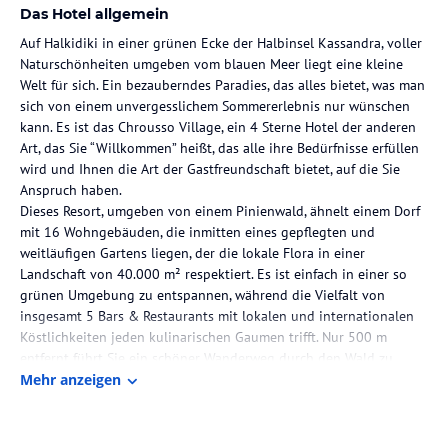
Das Hotel allgemein
Auf Halkidiki in einer grünen Ecke der Halbinsel Kassandra, voller
Naturschönheiten umgeben vom blauen Meer liegt eine kleine
Welt für sich. Ein bezauberndes Paradies, das alles bietet, was man
sich von einem unvergesslichem Sommererlebnis nur wünschen
kann. Es ist das Chrousso Village, ein 4 Sterne Hotel der anderen
Art, das Sie “Willkommen” heißt, das alle ihre Bedürfnisse erfüllen
wird und Ihnen die Art der Gastfreundschaft bietet, auf die Sie
Anspruch haben.
Dieses Resort, umgeben von einem Pinienwald, ähnelt einem Dorf
mit 16 Wohngebäuden, die inmitten eines gepflegten und
weitläufigen Gartens liegen, der die lokale Flora in einer
Landschaft von 40.000 m² respektiert. Es ist einfach in einer so
grünen Umgebung zu entspannen, während die Vielfalt von
insgesamt 5 Bars & Restaurants mit lokalen und internationalen
Köstlichkeiten jeden kulinarischen Gaumen trifft. Nur 500 m
entfernt führt Sie ein schöner Wanderweg durch den Wald zu
einem der schönsten Strände Griechenlands mit einigen der
Mehr anzeigen
bekanntesten Strandbars der Halbinsel Kassandra. Das Hotel
bietet alles für einen angenehmen und unvergesslichen Urlaub
und ist ideal für Familien und Paare.