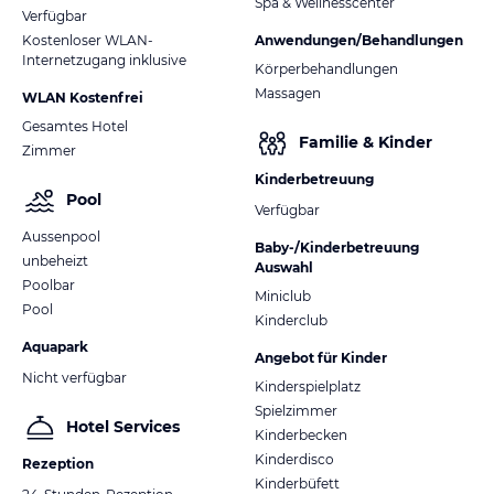
Spa & Wellnesscenter
Wäscherei - Waschmaschinen, 24 Stunden Arzt auf Abruf,
Verfügbar
Babysitter, Taxiservice
Kostenloser WLAN-
Anwendungen/Behandlungen
Internetzugang inklusive
Körperbehandlungen
Shoppen
Massagen
WLAN Kostenfrei
Hotel-Supermarkt „Happy Markets“
Gesamtes Hotel
Betriebszeiten: 08:00-00:00
Familie & Kinder
Zimmer
Souvenirladen, Lebensmittel, Getränke, Tabak, Strandartikel, alle
notwendigen Babyartikel wie Lebensmittel, Windeln,
Kinderbetreuung
Reinigungsartikel
Pool
Verfügbar
Aussenpool
Konferenzraum
Baby-/Kinderbetreuung
unbeheizt
200qm, max. Kapazität 100 Personen (Theaterstil), audiovisuelle
Auswahl
Poolbar
Grundausstattung
Miniclub
Pool
Kinderclub
Hinweis:
Allgemeine und unverbindliche
Aquapark
Angebot für Kinder
Hoteliers-/Veranstalter-/Kataloginformationen. Alle Angaben
Nicht verfügbar
ohne Gewähr und ohne Prüfung durch HolidayCheck. Bitte
Kinderspielplatz
lies vor der Buchung die verbindlichen
Angebotsdetails
des
Spielzimmer
Hotel Services
jeweiligen Veranstalters.
Kinderbecken
Kinderdisco
Rezeption
Kinderbüfett