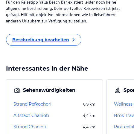
Für den Reisetipp Yalla Beach Bar existiert leider noch keine
allgemeine Beschreibung. Dein wertvolles Reisewissen ist jetzt
gefragt. Hilf mit, objektive Informationen wie in Reiseführern
anderen Urlaubern zur Verfügung zu stellen.
Beschreibung bearbeiten
Interessantes in der Nähe
Sehenswürdigkeiten
Spor
Strand Pefkochori
0,9
km
Altstadt Chanioti
Bros Trav
4,4
km
Strand Chanioti
Piratenfa
4,4
km