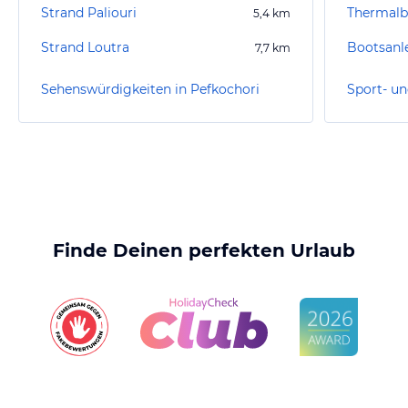
Strand Paliouri
Thermalb
5,4
km
Strand Loutra
Bootsanle
7,7
km
Sehenswürdigkeiten in Pefkochori
Finde Deinen perfekten Urlaub