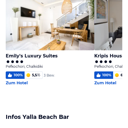
Emily's Luxury Suites
Kripis House -
Pefkochori, Chalkidiki
Pefkochori, Chalkid
100
%
5,5
/
6
100
%
6,0
/
3 Bew.
Zum Hotel
Zum Hotel
Infos Yalla Beach Bar