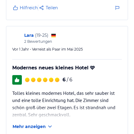
es niemand. Ein toll angelegter Garten, aber an der
Hilfreich
Teilen
kleinen Poolbar viel zu hohe Getränkepreise. Der
Rundherumblick fehlt leider.
Lara
(
19-25
)
2
Bewertungen
Vor 1 Jahr • Verreist als Paar im Mai 2025
Modernes neues kleines Hotel 🩷
6
/ 6
Tolles kleines modernes Hotel, das sehr sauber ist
und eine tolle Einrichtung hat. Die Zimmer sind
schön groß über zwei Etagen. Es ist strandnah und
zentral. Sehr geschmackvoll.
Nur der Pool ist leider sehr kalt. Ideal für junge Leute
Mehr anzeigen
die entspannen wollen.