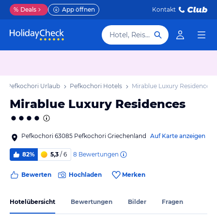
%
Deals
App öffnen
Kontakt
Hotel, Reiseziel
Pefkochori Urlaub
Pefkochori Hotels
Mirablue Luxury Residences
Mirablue Luxury Residences
Pefkochori 63085 Pefkochori Griechenland
Auf Karte anzeigen
8
Bewertungen
82%
5,3
/ 6
Bewerten
Hochladen
Merken
Hotelübersicht
Bewertungen
Bilder
Fragen