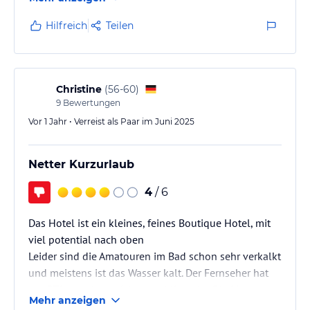
Hilfreich
Teilen
Christine
(
56-60
)
9
Bewertungen
Vor 1 Jahr • Verreist als Paar im Juni 2025
Netter Kurzurlaub
4
/ 6
Das Hotel ist ein kleines, feines Boutique Hotel, mit
viel potential nach oben
Leider sind die Amatouren im Bad schon sehr verkalkt
und meistens ist das Wasser kalt. Der Fernseher hat
nur RTL, was jetzt nicht so schlimm ist. Die Liegen am
Mehr anzeigen
Pool bräuchten dringend Farbe, aber leider bemerkt