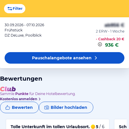
Filter
ab
956 €
30.09.2026 - 07.10.2026
Frühstück
2 ERW • 1 Woche
DZ DeLuxe, Poolblick
- Cashback
20 €
936 €
Pauschalangebote
ansehen
Bewertungen
Sammle
Punkte
für Deine Hotelbewertung.
Kostenlos anmelden
Bewerten
Bilder hochladen
Tolle Unterkunft im tollen Urlaubsort.
5
/ 6
Schö