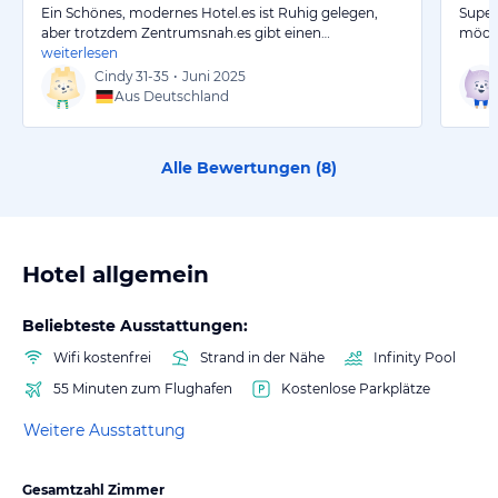
Ein Schönes, modernes Hotel.es ist Ruhig gelegen,
Super
aber trotzdem Zentrumsnah.es gibt einen…
möcht
weiterlesen
Cindy
31-35
•
Juni 2025
Aus Deutschland
Alle Bewertungen (
8
)
Hotel allgemein
Beliebteste Ausstattungen:
Wifi kostenfrei
Strand in der Nähe
Infinity Pool
55 Minuten zum Flughafen
Kostenlose Parkplätze
Weitere Ausstattung
Gesamtzahl Zimmer