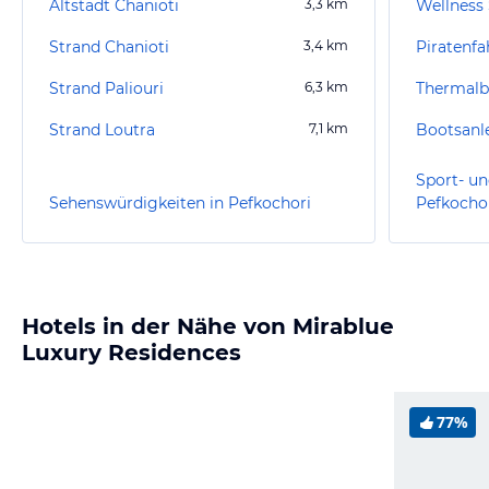
Altstadt Chanioti
3,3
km
Strand Chanioti
3,4
km
Piratenfa
Strand Paliouri
6,3
km
Thermalb
Strand Loutra
7,1
km
Bootsanle
Sport- un
Sehenswürdigkeiten in Pefkochori
Pefkocho
Hotels in der Nähe von Mirablue
Luxury Residences
77%