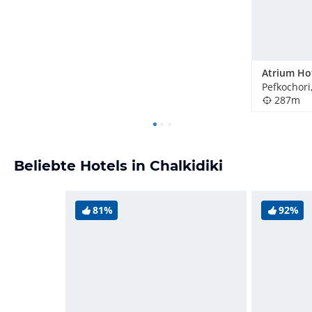
Atrium Ho
Pefkochori
287m
Beliebte Hotels in Chalkidiki
81%
92%