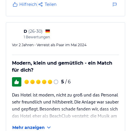
Hilfreich
Teilen
D
(
26-30
)
1
Bewertungen
Vor 2 Jahren • Verreist als Paar im Mai 2024
Modern, klein und gemütlich - ein Match
für dich?
5
/ 6
Das Hotel ist modern, nicht zu groß und das Personal
sehr freundlich und hilfsbereit. Die Anlage war sauber
und gepflegt. Besonders schade fanden wir, dass sich
das Hotel eher als BeachClub versteht: die Musik am
Pool war nicht nur von ca. 9:30-21:00 dauernd an,
Mehr anzeigen
sondern auch relativ laut und wiederholte sich jeden