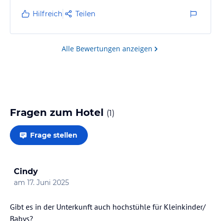
Tag. Wir hätten hier mehr Ruhetage lieber gehabt (z.B.
Hilfreich
Teilen
Tage ohne Musik oder, dass das Hotel vorher klar
kommuniziert, dass Musik am Pool gespielt wird).
Alle Bewertungen anzeigen
Fragen zum Hotel
(
1
)
Frage stellen
Cindy
am
17. Juni 2025
Gibt es in der Unterkunft auch hochstühle für Kleinkinder/
Babys?