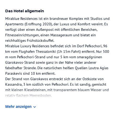
Das Hotel allgemein
Mirablue Residences ist ein brandneuer Komplex mit Studios und
Apartments (Eröffnung 2020), der Luxus und Komfort vereint. Es
verfügt über einen Außenpool mit öffentlichen Bereichen,
Fitnesseinrichtungen, einen Massageraum und bietet ein
reichhaltiges Frühstücksbuffet.
Mirablue Luxury Residences befindet sich im Dorf Pefkochori, 96
km vom Flughafen Thessaloniki (1h 15m Fahrt) entfernt. Nur 500
m vom Pefkochori-Strand und nur 5 km vom smaragdgrünen
Glarokavos-Strand sowie ganz in der Nähe vieler anderer
fabelhafter Strände. Die natürlichen heißen Quellen Loutra Agias
Paraskevis sind 10 km entfernt.
Der Strand von Glarokavos erstreckt sich an der Ostküste von
Kassandra, 3 km südlich von Pefkochori. Es ist sandig, gemischt
mit kleinen Kieselsteinen, mit transparentem blauem Wasser und
relativ flachem Meeresboden.
Mehr anzeigen
Hinweis:
Allgemeine und unverbindliche
Hoteliers-/Veranstalter-/Kataloginformationen. Alle Angaben
ohne Gewähr und ohne Prüfung durch HolidayCheck. Bitte