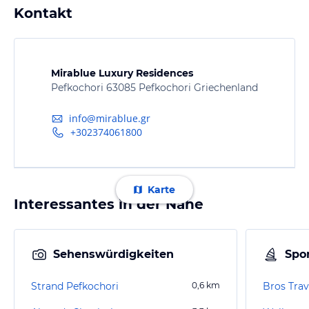
Kontakt
Mirablue Luxury Residences
Pefkochori 63085 Pefkochori Griechenland
info@mirablue.gr
+302374061800
Karte
Interessantes in der Nähe
Sehenswürdigkeiten
Spor
Strand Pefkochori
0,6
km
Bros Trav