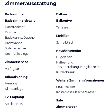
Zimmerausstattung
Badezimmer
Balkon
Badezimmerdetails
Balkontyp
Haartrockner
Terrasse
Dusche
Mobiliar
Badewanne/Dusche
Schreibtisch
Badewanne
Toilettenartikel
Haushaltsgeräte
Kosmetikspiegel
Bügeleisen
Zimmerservice
Kaffee- und
Teezubereitungsmöglichkeiten
Verfügbar
Kühlschrank
Klimatisierung
Weitere Zimmerinformationen
Heizung
Feuermelder
Klimaanlage
Kostenlose Flasche Wasser
TV-Empfang
Safe
Satelliten-TV
Zimmertypen