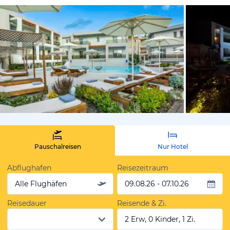
vom Hoteli
Pauschalreisen
Nur Hotel
Abflughafen
Reisezeitraum
Alle Flughäfen
09.08.26 - 07.10.26
Reisedauer
Reisende & Zi.
2 Erw, 0 Kinder, 1 Zi.