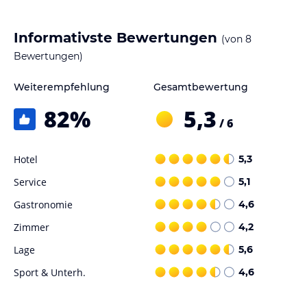
lies vor der Buchung die verbindlichen
Angebotsdetails
des
jeweiligen Veranstalters.
Informativste Bewertungen
(von
8
Bewertungen)
Weiterempfehlung
Gesamtbewertung
82
%
5,3
/ 6
Hotel
5,3
Service
5,1
Gastronomie
4,6
Zimmer
4,2
Lage
5,6
Sport & Unterh.
4,6