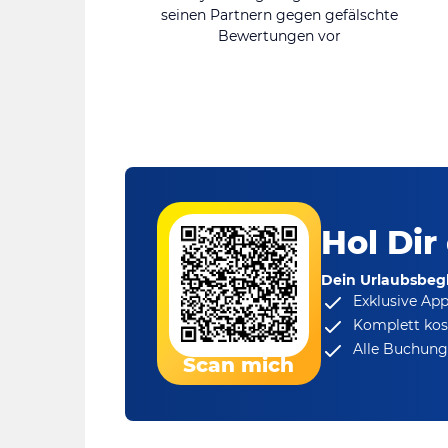
seinen Partnern gegen gefälschte
Bewertungen vor
Hol Dir
Dein Urlaubsbegl
Exklusive Ap
Komplett kos
Alle Buchungs
Scan mich