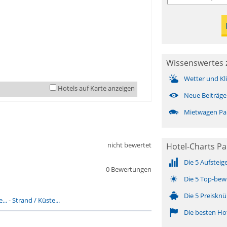
Wissenswertes z
Wetter und Kl
Hotels auf Karte anzeigen
Neue Beiträge
Mietwagen Pal
nicht bewertet
Hotel-Charts Pal
Die 5 Aufsteig
0 Bewertungen
Die 5 Top-bew
Die 5 Preisknü
...
-
Strand / Küste...
Die besten Ho