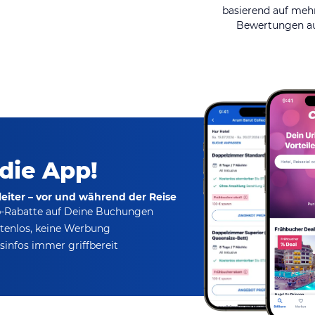
basierend auf mehr
Bewertungen au
 die App!
eiter – vor und während der Reise
p-Rabatte
auf Deine Buchungen
tenlos,
keine Werbung
infos immer griffbereit