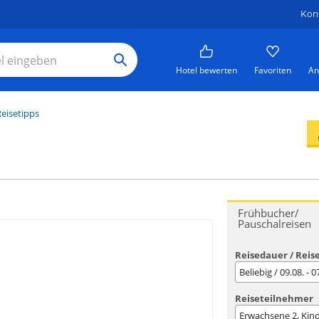
Kon
Hotel bewerten
Favoriten
An
eisetipps
Frühbucher/
Pauschalreisen
Reisedauer / Reis
Beliebig / 09.08. - 
Reiseteilnehmer
Erwachsene
2
, Kin