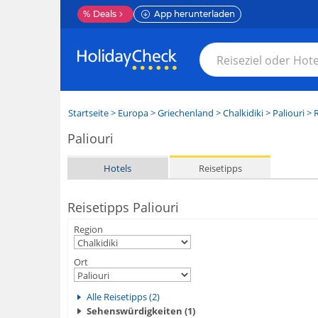
%
Deals
App herunterladen
Startseite
>
Europa
>
Griechenland
>
Chalkidiki
>
Paliouri
> R
Paliouri
Hotels
Reisetipps
Reisetipps Paliouri
Region
Ort
Alle Reisetipps (2)
Sehenswürdigkeiten (1)