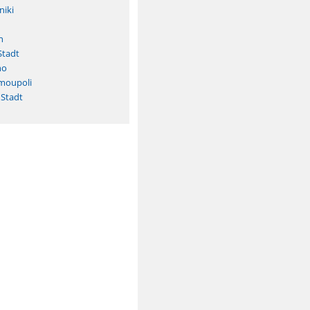
niki
n
Stadt
no
rmoupoli
 Stadt