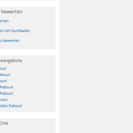
 bewerten
erten
sem Ort hochladen
pp bewerten
seangebote
ouri
liouri
ouri
Paliouri
Paliouri
iouri
ten Paliouri
Orte