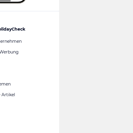
olidayCheck
ternehmen
 Werbung
hemen
 Artikel