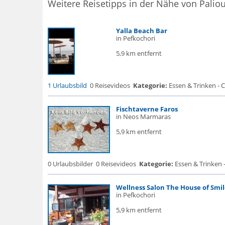
Weitere Reisetipps in der Nähe von Paliou
Yalla Beach Bar
in Pefkochori
5,9 km entfernt
1 Urlaubsbild
0 Reisevideos
Kategorie:
Essen & Trinken - C
Fischtaverne Faros
in Neos Marmaras
5,9 km entfernt
0 Urlaubsbilder
0 Reisevideos
Kategorie:
Essen & Trinken 
Wellness Salon The House of Smil
in Pefkochori
5,9 km entfernt