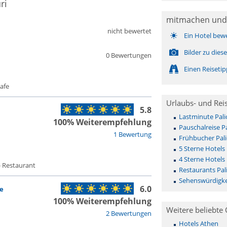
ri
mitmachen und
nicht bewertet
Ein Hotel bew
Bilder zu die
0 Bewertungen
Einen Reiseti
afe
Urlaubs- und Rei
5.8
Lastminute Pali
100% Weiterempfehlung
Pauschalreise Pa
1 Bewertung
Frühbucher Pali
5 Sterne Hotels 
4 Sterne Hotels 
- Restaurant
Restaurants Pal
Sehenswürdigkei
6.0
e
100% Weiterempfehlung
Weitere beliebte 
2 Bewertungen
Hotels Athen