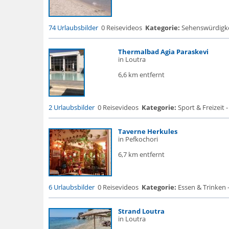
74 Urlaubsbilder
0 Reisevideos
Kategorie:
Sehenswürdigke..
Thermalbad Agia Paraskevi
in Loutra
6,6 km entfernt
2 Urlaubsbilder
0 Reisevideos
Kategorie:
Sport & Freizeit
Taverne Herkules
in Pefkochori
6,7 km entfernt
6 Urlaubsbilder
0 Reisevideos
Kategorie:
Essen & Trinken 
Strand Loutra
in Loutra