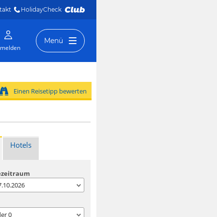
takt
HolidayCheck 
Menü
melden
Einen Reisetipp bewerten
Hotels
ezeitraum
07.10.2026
der
0