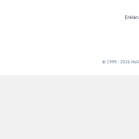
Erklär
© 1999 - 2026 Holi