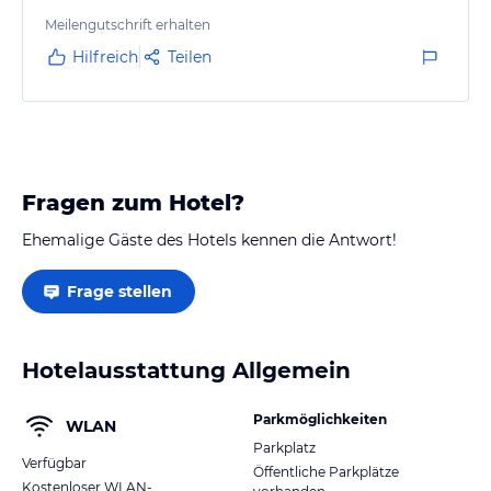
Bonus!
Meilengutschrift erhalten
Hilfreich
Teilen
Gorgos, der Gastgeber, war sehr freundlich und
hilfsbereit. Man sieht, dass er sich um seine Gäste
kümmert.
Für den Preis ist es ein wirklich guter Ort, um zu
Fragen zum Hotel?
bleiben. Ich würde es jedem empfehlen, der eine
ruhige und einfache Wohnung am Meer sucht.
Ehemalige Gäste des Hotels kennen die Antwort!
Frage stellen
Hotelausstattung Allgemein
Parkmöglichkeiten
WLAN
Parkplatz
Verfügbar
Öffentliche Parkplätze
Kostenloser WLAN-