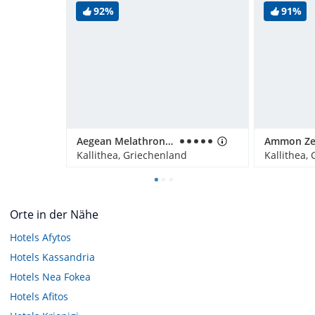
92%
91%
Aegean Melathron Thalasso Spa Hotel
Kallithea, Griechenland
Kallithea,
Orte in der Nähe
Hotels
Afytos
Hotels
Kassandria
Hotels
Nea Fokea
Hotels
Afitos