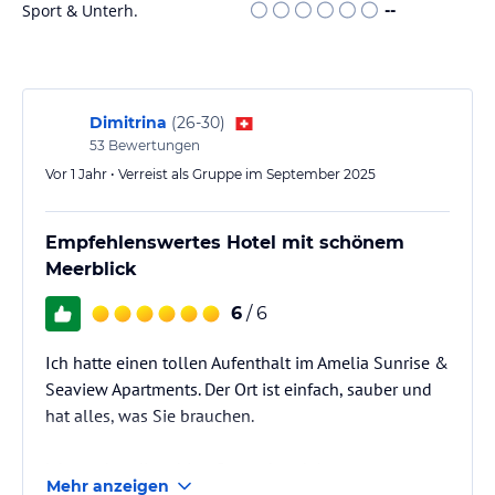
Das Sunrise Kallithea bietet keinen speziellen Sport- und
Sport & Unterh.
--
Freizeitangebote. Die Gäste haben jedoch die Möglichkeit, den
nahegelegenen Strand Kallithea zu besuchen und verschiedene
Wassersportaktivitäten wie Schwimmen, Schnorcheln und
Bootsfahrten zu unternehmen. In der Umgebung gibt es auch
Möglichkeiten zum Wandern, Radfahren und Erkunden der Natur.
Dimitrina
(
26-30
)
53
Bewertungen
Hinweis:
Verfasst von HolidayCheck mit Hilfe von KI. Alle
Vor 1 Jahr • Verreist als Gruppe im September 2025
Angaben ohne Gewähr. Bitte lies vor der Buchung die
verbindlichen
Angebotsdetails
des jeweiligen Veranstalters.
Empfehlenswertes Hotel mit schönem
Meerblick
6
/ 6
Ich hatte einen tollen Aufenthalt im Amelia Sunrise &
Seaview Apartments. Der Ort ist einfach, sauber und
hat alles, was Sie brauchen.
Ich mochte die ruhige Gegend und den
Mehr anzeigen
wunderschönen Meerblick sehr - das war ein schöner