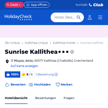
%
Deals
App öffnen
Kontakt
Hotel, Reiseziel
lkidiki Urlaub
Kallithea Urlaub
Kallithea Hotels
Sunrise Kallithea
Sunrise Kallithea
13 Μίκρας Ασίας 63077 Kallithea (Chalkidiki) Griechenland
Auf Karte anzeigen
1
Bewertung
100%
6
/ 6
Bewerten
Hochladen
Merken
Hotelübersicht
Bewertungen
Fragen