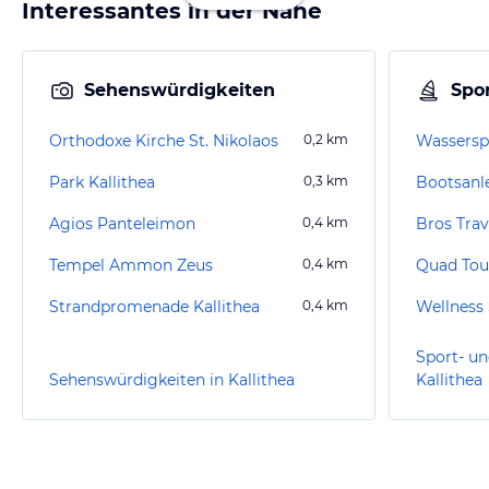
Interessantes in der Nähe
Sehenswürdigkeiten
Spor
Orthodoxe Kirche St. Nikolaos
0,2
km
Wassersp
Park Kallithea
0,3
km
Bootsanle
Agios Panteleimon
0,4
km
Bros Trav
Tempel Ammon Zeus
0,4
km
Strandpromenade Kallithea
0,4
km
Sport- un
Sehenswürdigkeiten in Kallithea
Kallithea