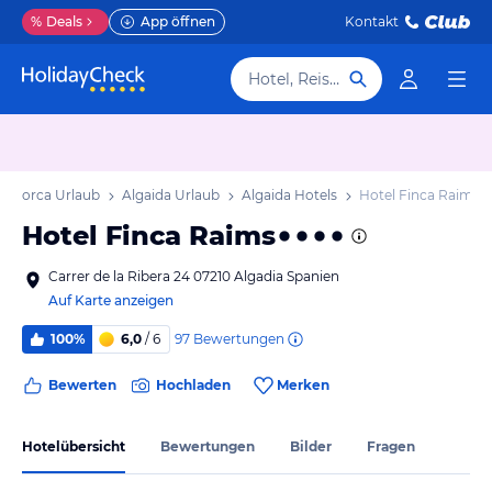
%
Deals
App öffnen
Kontakt
Hotel, Reiseziel
Mallorca Urlaub
Algaida Urlaub
Algaida Hotels
Hotel Finca Raims
Hotel Finca Raims
Carrer de la Ribera 24 07210 Algadia Spanien
Auf Karte anzeigen
97
Bewertungen
100%
6,0
/ 6
Bewerten
Hochladen
Merken
Hotelübersicht
Bewertungen
Bilder
Fragen