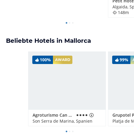
Petit Hote
Algaida, S
148m
Beliebte Hotels in Mallorca
100%
99%
AWARD
Agroturismo Can Pere Rei
Son Serra de Marina, Spanien