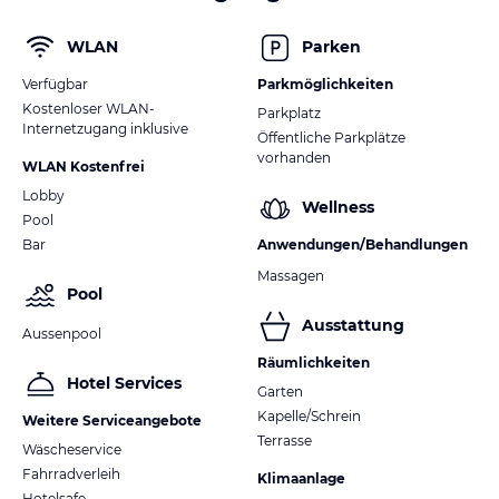
WLAN
Parken
Verfügbar
Parkmöglichkeiten
Kostenloser WLAN-
Parkplatz
Internetzugang inklusive
Öffentliche Parkplätze
vorhanden
WLAN Kostenfrei
Lobby
Wellness
Pool
Bar
Anwendungen/Behandlungen
Massagen
Pool
Ausstattung
Aussenpool
Räumlichkeiten
Hotel Services
Garten
Kapelle/Schrein
Weitere Serviceangebote
Terrasse
Wäscheservice
Fahrradverleih
Klimaanlage
Hotelsafe