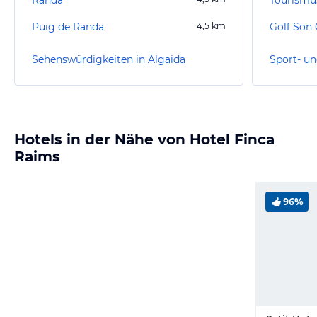
Puig de Randa
4,5
km
Golf Son 
Sehenswürdigkeiten in Algaida
Sport- un
Hotels in der Nähe von Hotel Finca
Raims
96%