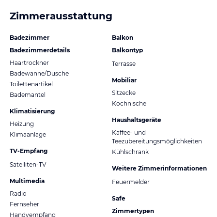
Zimmerausstattung
Badezimmer
Balkon
Badezimmerdetails
Balkontyp
Haartrockner
Terrasse
Badewanne/Dusche
Mobiliar
Toilettenartikel
Sitzecke
Bademantel
Kochnische
Klimatisierung
Haushaltsgeräte
Heizung
Kaffee- und
Klimaanlage
Teezubereitungsmöglichkeiten
TV-Empfang
Kühlschrank
Satelliten-TV
Weitere Zimmerinformationen
Multimedia
Feuermelder
Radio
Safe
Fernseher
Zimmertypen
Handyempfang