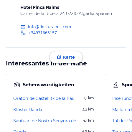
Hotel Finca Raims
Carrer de la Ribera 24 07210 Algadia Spanien
info@finca-raims.com
+34971665157
Karte
Interessantes in der Nähe
Sehenswürdigkeiten
Spor
Oratori de Castellitx de la Pau
3,1
km
Inselrund
Kloster Randa
3,2
km
Mallorca
Santuari de Nostra Senyora de Gracia
4,1
km
Tal der D
Randa
4,5
km