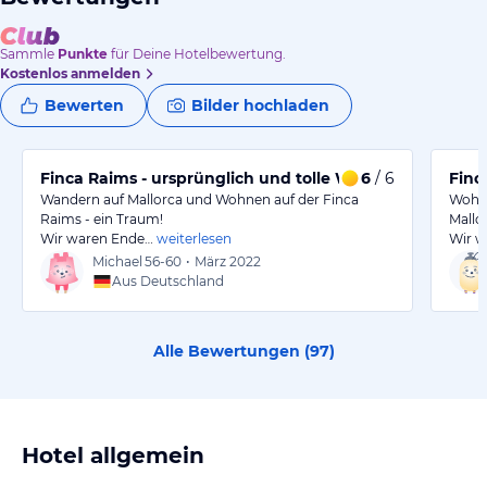
Sammle
Punkte
für Deine Hotelbewertung.
Kostenlos anmelden
Bewerten
Bilder hochladen
Finca Raims - ursprünglich und tolle Wanderwochen!
6
/ 6
Finc
Wandern auf Mallorca und Wohnen auf der Finca
Wohne
Raims - ein Traum!
Mallo
Wir waren Ende…
weiterlesen
Wir w
Michael
56-60
•
März 2022
Aus Deutschland
Alle Bewertungen (
97
)
Hotel allgemein