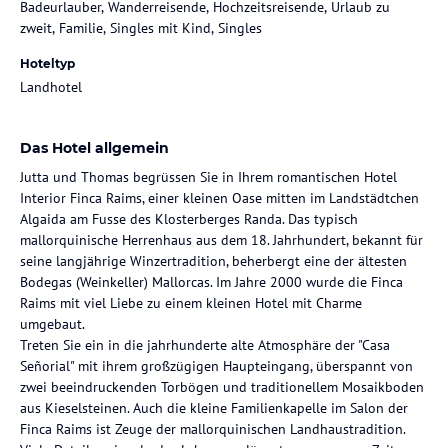
Badeurlauber, Wanderreisende, Hochzeitsreisende, Urlaub zu
zweit, Familie, Singles mit Kind, Singles
Hoteltyp
Landhotel
Das Hotel allgemein
Jutta und Thomas begrüssen Sie in Ihrem romantischen Hotel
Interior Finca Raims, einer kleinen Oase mitten im Landstädtchen
Algaida am Fusse des Klosterberges Randa. Das typisch
mallorquinische Herrenhaus aus dem 18. Jahrhundert, bekannt für
seine langjährige Winzertradition, beherbergt eine der ältesten
Bodegas (Weinkeller) Mallorcas. Im Jahre 2000 wurde die Finca
Raims mit viel Liebe zu einem kleinen Hotel mit Charme
umgebaut.
Treten Sie ein in die jahrhunderte alte Atmosphäre der "Casa
Señorial" mit ihrem großzügigen Haupteingang, überspannt von
zwei beeindruckenden Torbögen und traditionellem Mosaikboden
aus Kieselsteinen. Auch die kleine Familienkapelle im Salon der
Finca Raims ist Zeuge der mallorquinischen Landhaustradition.