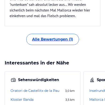
"runterkam" sah absolut lecker aus... Wir werden
sicherlich beim nächsten Mal Mallorca wieder hier
einkehren und mal das Fleisch probieren.
Alle Bewertungen (1)
Interessantes in der Nähe
Sehenswürdigkeiten
Spor
Oratori de Castellitx de la Pau
Inselrund
3,0
km
Kloster Randa
Mallorca
3,5
km