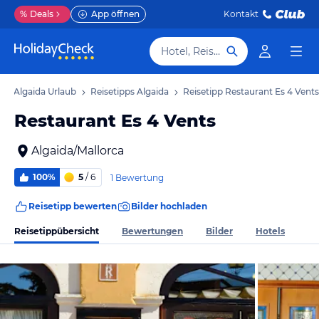
%
Deals
App öffnen
Kontakt
Hotel, Reiseziel
Algaida Urlaub
Reisetipps Algaida
Reisetipp Restaurant Es 4 Vents
Restaurant Es 4 Vents
Algaida/Mallorca
100%
5
/ 6
1 Bewertung
Reisetipp bewerten
Bilder hochladen
Reisetippübersicht
Bewertungen
Bilder
Hotels