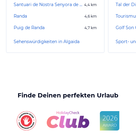
Santuari de Nostra Senyora de Gracia
Tal der D
4,4
km
Randa
4,6
km
Puig de Randa
Golf Son 
4,7
km
Sehenswürdigkeiten in Algaida
Sport- un
Finde Deinen perfekten Urlaub