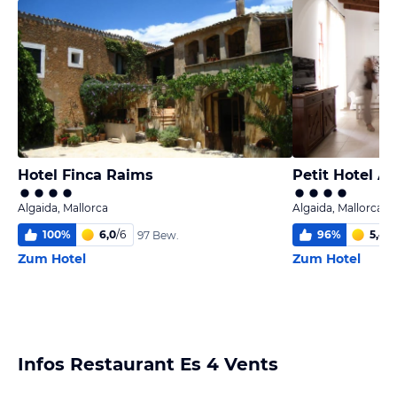
Hotel Finca Raims
Petit Hotel Al
Algaida, Mallorca
Algaida, Mallorca
100
%
6,0
/
6
96
%
5,4
/
6
97 Bew.
Zum Hotel
Zum Hotel
Infos Restaurant Es 4 Vents