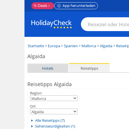
%
Deals
App herunterladen
Startseite
>
Europa
>
Spanien
>
Mallorca
>
Algaida
> Reiseti
Algaida
Hotels
Reisetipps
Reisetipps Algaida
Region
Ort
Alle Reisetipps (7)
Sehenswürdigkeiten (1)