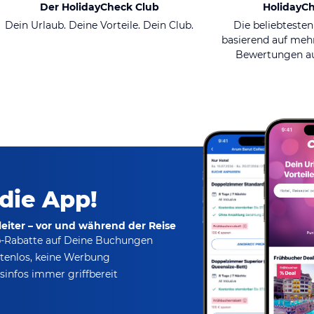
Der HolidayCheck Club
HolidayC
Dein Urlaub. Deine Vorteile. Dein Club.
Die beliebtesten
basierend auf mehr
Bewertungen au
 die App!
eiter – vor und während der Reise
p-Rabatte
auf Deine Buchungen
tenlos,
keine Werbung
infos immer griffbereit