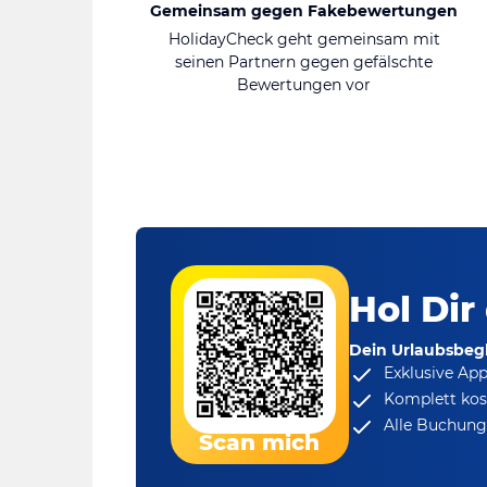
Gemeinsam gegen Fakebewertungen
HolidayCheck geht gemeinsam mit
seinen Partnern gegen gefälschte
Bewertungen vor
Hol Dir
Dein Urlaubsbegl
Exklusive Ap
Komplett kos
Alle Buchungs
Scan mich