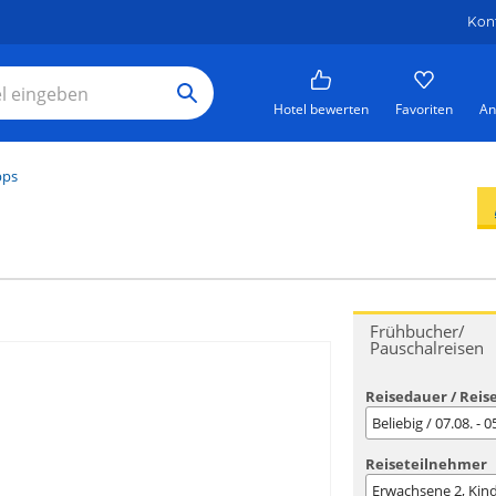
Kon
Hotel bewerten
Favoriten
An
pps
Frühbucher/
Pauschalreisen
Reisedauer / Reis
Beliebig / 07.08. - 
Reiseteilnehmer
Erwachsene
2
, Kin