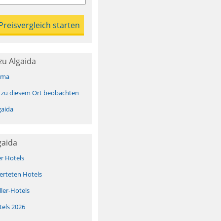
zu Algaida
ima
 zu diesem Ort beobachten
gaida
gaida
er Hotels
erteten Hotels
ller-Hotels
tels 2026