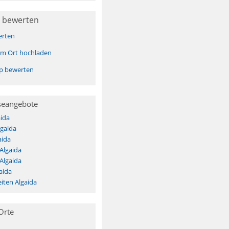
 bewerten
erten
sem Ort hochladen
pp bewerten
seangebote
ida
lgaida
aida
Algaida
Algaida
aida
iten Algaida
Orte