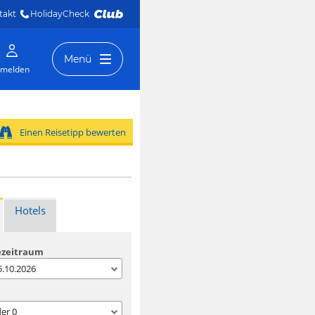
takt
HolidayCheck 
Menü
melden
Einen Reisetipp bewerten
Hotels
ezeitraum
05.10.2026
der
0