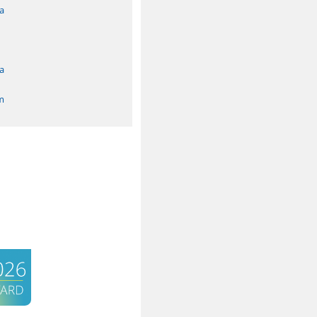
a
a
m