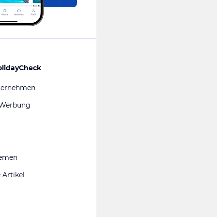
olidayCheck
ternehmen
 Werbung
hemen
 Artikel