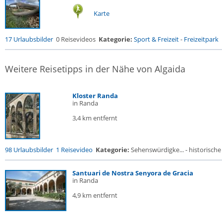
Karte
17 Urlaubsbilder
0 Reisevideos
Kategorie:
Sport & Freizeit
-
Freizeitpark
Weitere Reisetipps in der Nähe von Algaida
Kloster Randa
in Randa
3,4 km entfernt
98 Urlaubsbilder
1 Reisevideo
Kategorie:
Sehenswürdigke... - historische 
Santuari de Nostra Senyora de Gracia
in Randa
4,9 km entfernt