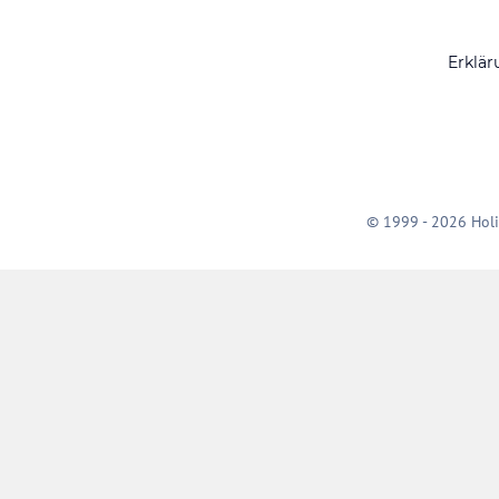
Erklär
© 1999 - 2026 Holi