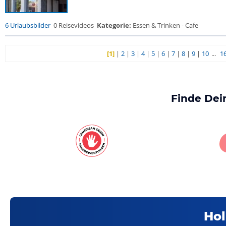
6 Urlaubsbilder
0 Reisevideos
Kategorie:
Essen & Trinken - Cafe
[1]
|
2
|
3
|
4
|
5
|
6
|
7
|
8
|
9
|
10
...
1
Finde Dei
Hol