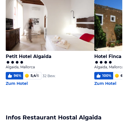
Petit Hotel Algaida
Hotel Finca R
Algaida, Mallorca
Algaida, Mallorca
96
%
5,4
/
6
100
%
6,0
/
32 Bew.
Zum Hotel
Zum Hotel
Infos Restaurant Hostal Algaida