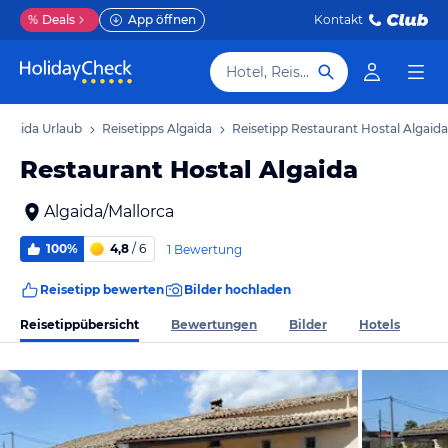
%
Deals
App öffnen
Kontakt
Hotel, Reiseziel
Algaida Urlaub
Reisetipps Algaida
Reisetipp Restaurant Hostal Algaida
Restaurant Hostal Algaida
Algaida/Mallorca
100%
4,8
/ 6
1 Bewertung
Reisetipp bewerten
Bilder hochladen
Reisetippübersicht
Bewertungen
Bilder
Hotels