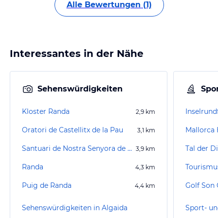
Alle Bewertungen (1)
Interessantes in der Nähe
Sehenswürdigkeiten
Spor
Kloster Randa
Inselrund
2,9
km
Oratori de Castellitx de la Pau
Mallorca
3,1
km
Santuari de Nostra Senyora de Gracia
Tal der D
3,9
km
Randa
4,3
km
Puig de Randa
Golf Son 
4,4
km
Sehenswürdigkeiten in Algaida
Sport- un