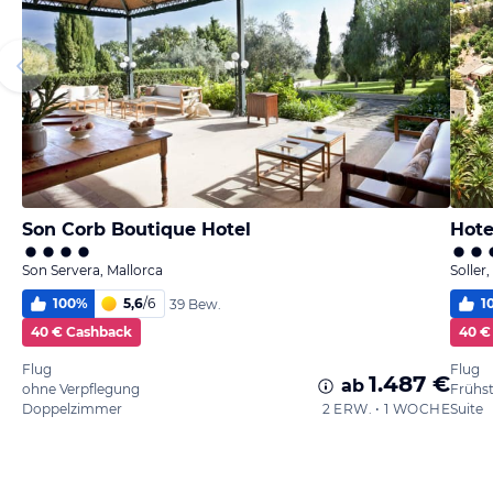
Son Corb Boutique Hotel
Hote
Son Servera, Mallorca
Soller
100
%
5,6
/
6
1
39 Bew.
40 € Cashback
40 €
Flug
Flug
1.487 €
ab
ohne Verpflegung
Frühs
Doppelzimmer
2 ERW. • 1 WOCHE
Suite