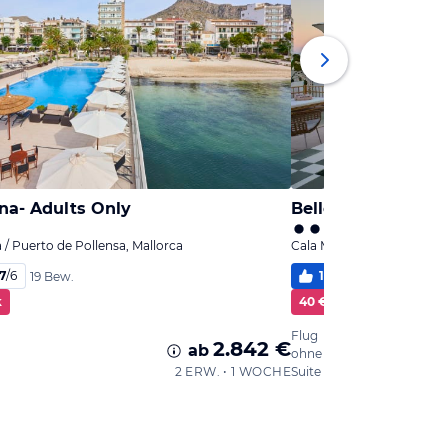
na- Adults Only
Belle Marivent Bo
 / Puerto de Pollensa, Mallorca
Cala Major, Mallorca
,7
/
6
100
%
5,6
/
6
19 Bew.
8 B
k
40 € Cashback
Flug
2.842 €
ab
ohne Verpflegung
2 ERW. • 1 WOCHE
Suite