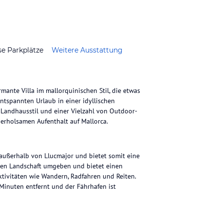
se Parkplätze
Weitere Ausstattung
rmante Villa im mallorquinischen Stil, die etwas
ntspannten Urlaub in einer idyllischen
andhausstil und einer Vielzahl von Outdoor-
n erholsamen Aufenthalt auf Mallorca.
s außerhalb von Llucmajor und bietet somit eine
hen Landschaft umgeben und bietet einen
ktivitäten wie Wandern, Radfahren und Reiten.
Minuten entfernt und der Fährhafen ist