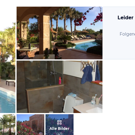
Leider
Folgen
von Teresa, Oktober 2017
von Thomas, August 2014
Alle Bilder
(
41
)