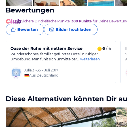
Bewertungen
Sichere Dir
dreifache
Punkte:
300
Punkte
für Deine Bewertung
Bewerten
Bilder hochladen
Oase der Ruhe mit nettem Service
6
/ 6
Wunderschönes, familiär geführtes Hotel in ruhiger
Umgebung. Man fühlt sich unmittelbar…
weiterlesen
Julia
31-35
•
Juli 2017
Aus Deutschland
Diese Alternativen könnten Dir au