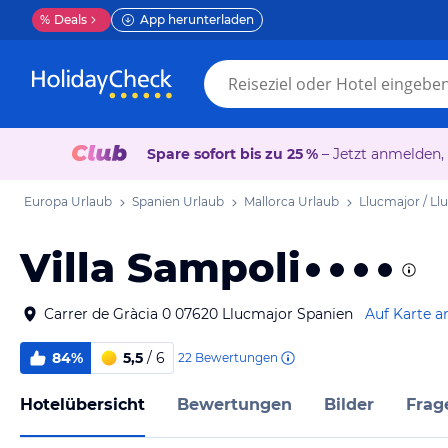
%
Deals
App herunterladen
Spare sofort bis zu 25 %
– Jetzt anmelden,
Europa Urlaub
Spanien Urlaub
Mallorca Urlaub
Llucmajor / L
Villa Sampoli
Carrer de Gràcia 0 07620 Llucmajor Spanien
Auf Karte a
84%
5,5
/ 6
22
Bewertungen
Hotelübersicht
Bewertungen
Bilder
Frag