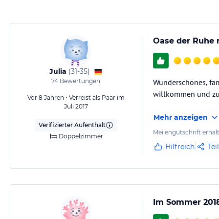
verbindlichen
Angebotsdetails
des jeweiligen Veranstalters.
Oase der Ruhe 
Julia
(
31-35
)
74
Bewertungen
Wunderschönes, fami
willkommen und zu
Vor 8 Jahren • Verreist als Paar im
Juli 2017
Mehr anzeigen
Verifizierter Aufenthalt
Meilengutschrift erhal
Doppelzimmer
Hilfreich
Tei
Im Sommer 2018