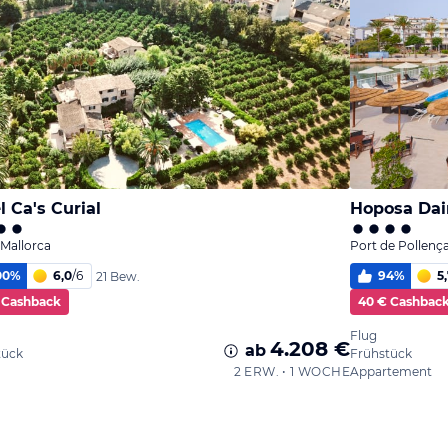
l Ca's Curial
Hoposa Dai
, Mallorca
Port de Pollença
00
%
6,0
/
6
94
%
5
21 Bew.
 Cashback
40 € Cashbac
Flug
4.208 €
ab
tück
Frühstück
2 ERW. • 1 WOCHE
Appartement