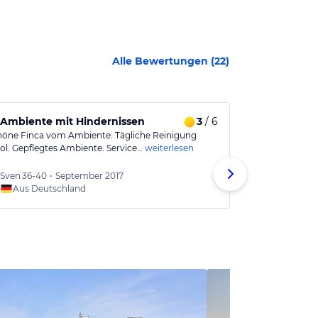
Alle Bewertungen (
22
)
 Ambiente mit Hindernissen
3
/ 6
Wir kommen
höne Finca vom Ambiente. Tägliche Reinigung
Kleines Paradie
l. Gepflegtes Ambiente. Service…
weiterlesen
Geschmackvoll 
Gut…
weiterles
Sven
36-40
•
September 2017
Heiner
Aus Deutschland
Aus