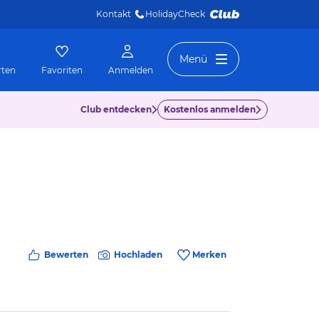
Kontakt
HolidayCheck 
Menü
rten
Favoriten
Anmelden
Club entdecken
Kostenlos anmelden
Bewerten
Hochladen
Merken