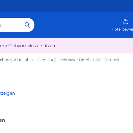
Hotel bewe
 um Clubvorteile zu nutzen.
luchmayor Urlaub
Llucmajor / Lluchmayor Hotels
Villa Sampoli
nzeigen
en