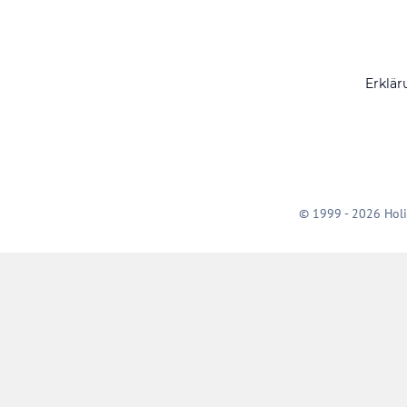
Erklär
© 1999 - 2026 Holi