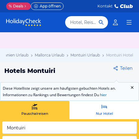
%
Deals
App öffnen
Kontakt
Hotel, Reiseziel
Spanien Urlaub
Mallorca Urlaub
Montuiri Urlaub
Montuiri Hotels
Teilen
Hotels Montuiri
Diese Hotelliste zeigt unsere am häufigsten gebuchten Hotels an.
Informationen zu Rankings und Bewertungen findest Du
hier
Pauschalreisen
Nur Hotel
Montuiri