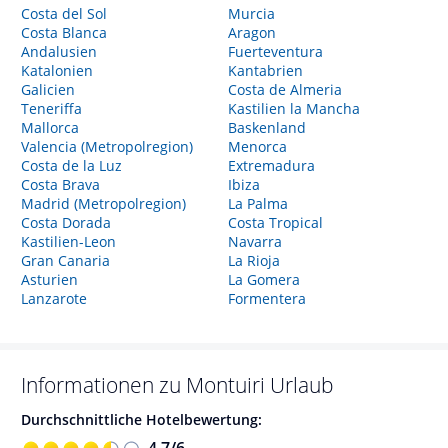
Costa del Sol
Murcia
Costa Blanca
Aragon
Andalusien
Fuerteventura
Katalonien
Kantabrien
Galicien
Costa de Almeria
Teneriffa
Kastilien la Mancha
Mallorca
Baskenland
Valencia (Metropolregion)
Menorca
Costa de la Luz
Extremadura
Costa Brava
Ibiza
Madrid (Metropolregion)
La Palma
Costa Dorada
Costa Tropical
Kastilien-Leon
Navarra
Gran Canaria
La Rioja
Asturien
La Gomera
Lanzarote
Formentera
Informationen zu
Montuiri
Urlaub
Durchschnittliche Hotelbewertung:
4,7
/
6