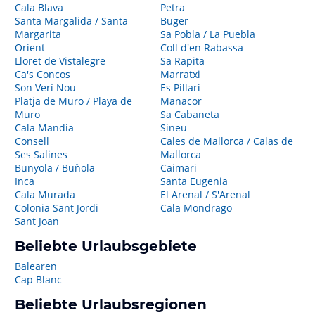
Cala Blava
Petra
Santa Margalida / Santa
Buger
Margarita
Sa Pobla / La Puebla
Orient
Coll d'en Rabassa
Lloret de Vistalegre
Sa Rapita
Ca's Concos
Marratxi
Son Verí Nou
Es Pillari
Platja de Muro / Playa de
Manacor
Muro
Sa Cabaneta
Cala Mandia
Sineu
Consell
Cales de Mallorca / Calas de
Ses Salines
Mallorca
Bunyola / Buñola
Caimari
Inca
Santa Eugenia
Cala Murada
El Arenal / S'Arenal
Colonia Sant Jordi
Cala Mondrago
Sant Joan
Beliebte Urlaubsgebiete
Balearen
Cap Blanc
Beliebte Urlaubsregionen