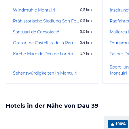
Windmühle Montuiri
0,5
km
Inselrund
Prähistorische Siedlung Son Fornés
0,5
km
Radfahren
Santuari de Consolació
5,0
km
Mallorca
Oratori de Castellitx de la Pau
5,4
km
Kirche Mare de Déu de Loreto
5,7
km
Tal der D
Sport- un
Sehenswürdigkeiten in Montuiri
Montuiri
Hotels in der Nähe von Dau 39
100%