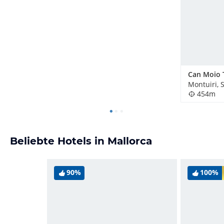
Montuiri, 
454m
Beliebte Hotels in Mallorca
90%
100%