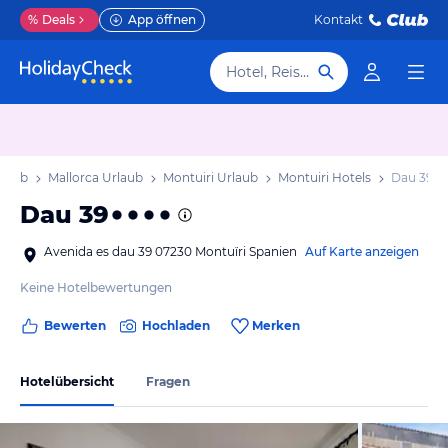
%
Deals
App öffnen
Kontakt
Hotel, Reiseziel
rlaub
Mallorca Urlaub
Montuiri Urlaub
Montuiri Hotels
Dau 39
Dau 39
Avenida es dau 39 07230 Montuïri Spanien
Auf Karte anzeigen
Keine Hotelbewertungen
Bewerten
Hochladen
Merken
Hotelübersicht
Fragen