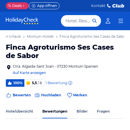
%
Deals
App öffnen
Kontakt
Hotel, Reiseziel
tuiri Urlaub
Montuiri Hotels
Finca Agroturismo Ses Cases de Sabor
Finca Agroturismo Ses Cases
de Sabor
Ctra. Algaida-Sant Joan - 07230 Montuïri Spanien
Auf Karte anzeigen
1
Bewertung
100%
5,5
/ 6
Bewerten
Hochladen
Merken
Hotelübersicht
Bewertungen
Bilder
Fragen