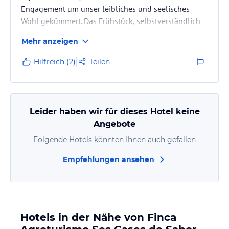
Engagement um unser leibliches und seelisches
Wohl gekümmert. Das Frühstück, selbstverständlich
persönlich von beiden am Tisch serviert, ließ keine
Mehr anzeigen
Wünsche offen und war an jedem Morgen ein neuer
und abwechslungsreicher Start in den Tag. Ganz nach
Hilfreich (2)
Teilen
Wunsch konnten wir uns am Abend mit
mallorquinischen Köstlichkeiten (Menü incl. Wein für
28 EUR) den Gaumen verwöhnen lassen.
Obwohl nur ein Zimmer gebucht, stand uns…
Leider haben wir für dieses Hotel keine
Angebote
Folgende Hotels könnten Ihnen auch gefallen
Empfehlungen ansehen
Hotels in der Nähe von Finca