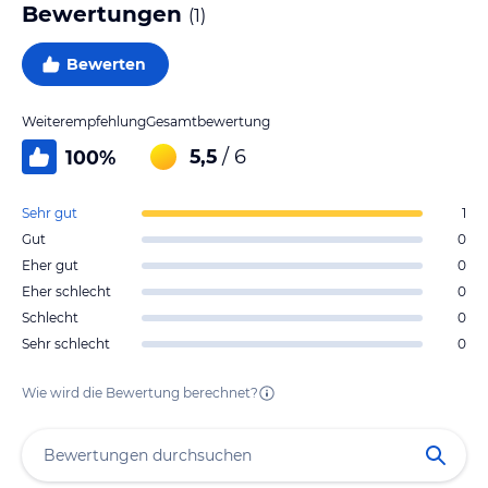
Bewertungen
(
1
)
Bewerten
Weiterempfehlung
Gesamtbewertung
5,5
/ 6
100
%
Sehr gut
1
Gut
0
Eher gut
0
Eher schlecht
0
Schlecht
0
Sehr schlecht
0
Wie wird die Bewertung berechnet?