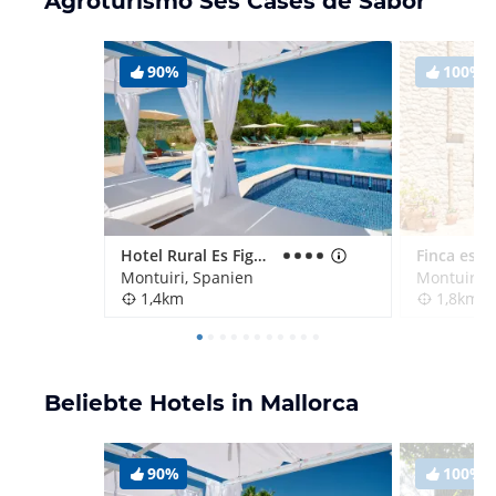
Agroturismo Ses Cases de Sabor
90%
100%
Hotel Rural Es Figueral Nou
Montuiri, Spanien
Montuiri, 
1,4km
1,8km
Beliebte Hotels in Mallorca
90%
100%