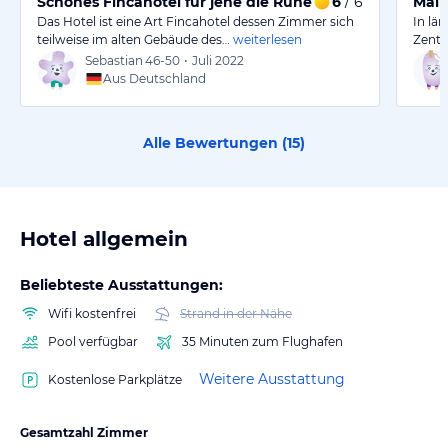
Schönes Fincahotel für jene die Ruhe suchen
6
/ 6
Mall
Das Hotel ist eine Art Fincahotel dessen Zimmer sich
In lä
teilweise im alten Gebäude des…
weiterlesen
Zentr
Sebastian
46-50
•
Juli 2022
Aus Deutschland
Alle Bewertungen (
15
)
Hotel allgemein
Beliebteste Ausstattungen:
Wifi kostenfrei
Strand in der Nähe
Pool verfügbar
35 Minuten zum Flughafen
Weitere Ausstattung
Kostenlose Parkplätze
Gesamtzahl Zimmer