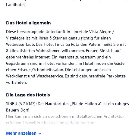
Landhotel
Das Hotel allgemein
Diese hervorragende Unterkunft in Lloret de Vista Alegre /
Vistalegre ist mit ihren 3 Sternen genau richtig für einen
Wellnessurlaub. Das Hotel Finca Sa Rota den Palerm heißt Sie mit
8 klimatisierten Wohnräumen willkommen. Freuen Sie sich auf
gebührenfreies Internet. Ein Veranstaltungsraum und ein
Gepäckraum sind im Hotel vorhanden. Im Hotel finden die Gäste
einen Friseur-/Schönheitssalon. Die Leistungen umfassen
Weckdienst und Wäscheservice. Es sind gebührenfreie Parkplätze
vorhanden.
Die Lage des Hotels
SINEU (A 7 KMS): Der Hauptort des „Pla de Mallorca“ ist ein ruhiges
Bauern-Dorf.
Hier kann man sich an der schönen mittelalterlichen Architektur
erfreuen. Im weitern hat es eine variantenreiche
Gastronomie mit Restaurants und "Cellars" (Ehemalige Weinkeller).
Mehr anzeigen