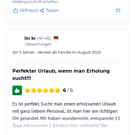
Meilengutschrift erhalten
lies vor der Buchung die verbindlichen
Angebotsdetails
des
jeweiligen Veranstalters.
Hilfreich
Teilen
im kr
(
41-45
)
1
Bewertungen
Vor 5 Jahren • Verreist als Familie im August 2020
Perfekter Urlaub, wenn man Erholung
sucht!!!
6
/ 6
Es ist perfekt. Sucht man einen erholsamen Urlaub
mit ganz liebem Personal, ist man hier am richtigen
Ort gelandet. Wir haben wundervolle, entspannte 11
Tage mit unseren 2 Kindern hier verbracht. Die
Wohnungen sind bis ins kleinste Detail liebevoll