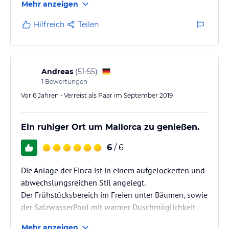
Mehr anzeigen
eingerichtet und die Hotel-Umgebung ist perfekt
gepflegt und gehegt. Man fühlt sich ab dem ersten
Hilfreich
Teilen
Moment an wohl! Besser geht ein Urlaub nicht!!!! Wir
hoffen, wir können bald wiederkommen!
Andreas
(
51-55
)
1
Bewertungen
Vor 6 Jahren • Verreist als Paar im September 2019
Ein ruhiger Ort um Mallorca zu genießen.
6
/ 6
Die Anlage der Finca ist in einem aufgelockerten und
abwechslungsreichen Stil angelegt.
Der Frühstücksbereich im Freien unter Bäumen, sowie
der SalzwasserPool mit warmer Duschmöglichkeit
sind auch großartig.
Mehr anzeigen