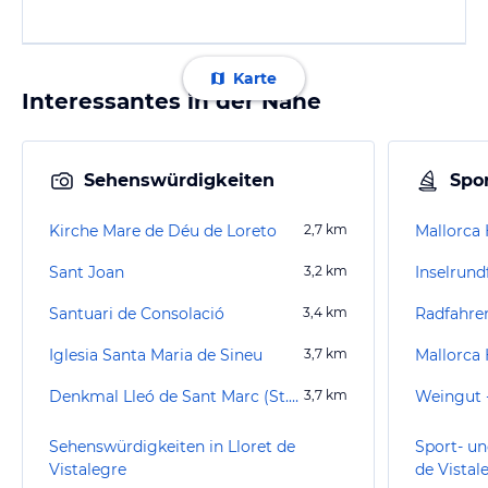
Karte
Interessantes in der Nähe
Sehenswürdigkeiten
Spor
Kirche Mare de Déu de Loreto
2,7
km
Mallorca 
Sant Joan
3,2
km
Inselrund
Santuari de Consolació
3,4
km
Radfahren
Iglesia Santa Maria de Sineu
3,7
km
Mallorca
Denkmal Lleó de Sant Marc (St. Markus-Löwe)
3,7
km
Weingut 
Sehenswürdigkeiten in Lloret de
Sport- un
Vistalegre
de Vistal