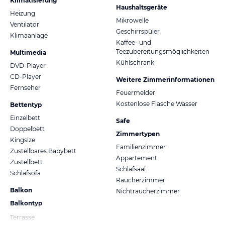
Klimatisierung
Haushaltsgeräte
Heizung
Mikrowelle
Ventilator
Geschirrspüler
Klimaanlage
Kaffee- und
Teezubereitungsmöglichkeiten
Multimedia
Kühlschrank
DVD-Player
CD-Player
Weitere Zimmerinformationen
Fernseher
Feuermelder
Kostenlose Flasche Wasser
Bettentyp
Einzelbett
Safe
Doppelbett
Zimmertypen
Kingsize
Familienzimmer
Zustellbares Babybett
Appartement
Zustellbett
Schlafsaal
Schlafsofa
Raucherzimmer
Balkon
Nichtraucherzimmer
Balkontyp
Terrasse