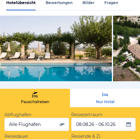
Hotelübersicht
Bewertungen
Bilder
Fragen
vom Hotelie
Pauschalreisen
Nur Hotel
Abflughafen
Reisezeitraum
Alle Flughäfen
08.08.26 - 06.10.26
Reisedauer
Reisende & Zi.