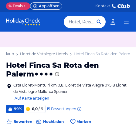
%
Deals
App öffnen
Kontakt
Hotel, Reiseziel
e Urlaub
Lloret de Vistalegre Hotels
Hotel Finca Sa Rota den Palerm
Hotel Finca Sa Rota den
Palerm
Crta Lloret-Montuiri km 0,8. Lloret de Vista Alegre 07518 Lloret
de Vistalegre Mallorca Spanien
Auf Karte anzeigen
15
Bewertungen
99%
6,0
/ 6
Bewerten
Hochladen
Merken