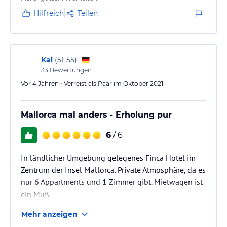
Zimmer war typisch rustikal und komfortabel. Haben
Hilfreich
Teilen
Sonstige Einrichtungen und Services
uns wohl gefühlt.
Informationen und Prospekte über Mallorca
Gratis-Parkplatz
Gratis WIFI im ganzen Hotelbereich
Kai
(
51-55
)
Gepäck-Aufbewahrung
33
Bewertungen
Bücher und DVD zur Verfügung der Gäste
Wäsche-Service
Vor 4 Jahren • Verreist als Paar im Oktober 2021
Verkauf von Wein, Brot und hausgemachtenMarmeladen
Massage im Zimmer (auf Vorbestellung)
Mallorca mal anders - Erholung pur
Fahrrad-Verleih (auf Vorbestellung)
6
/ 6
FÜR KINDER:
In ländlicher Umgebung gelegenes Finca Hotel im
Spiele und DVD’s für Kinder
Zusatzbetten, Kinderstühle und Kinderbetten
Zentrum der Insel Mallorca. Private Atmosphäre, da es
Babysitting (auf Vorbestellung)
nur 6 Appartments und 1 Zimmer gibt. Mietwagen ist
ein Muß
Hinweis:
Allgemeine und unverbindliche
Hoteliers-/Veranstalter-/Kataloginformationen. Alle Angaben
Mehr anzeigen
ohne Gewähr und ohne Prüfung durch HolidayCheck. Bitte