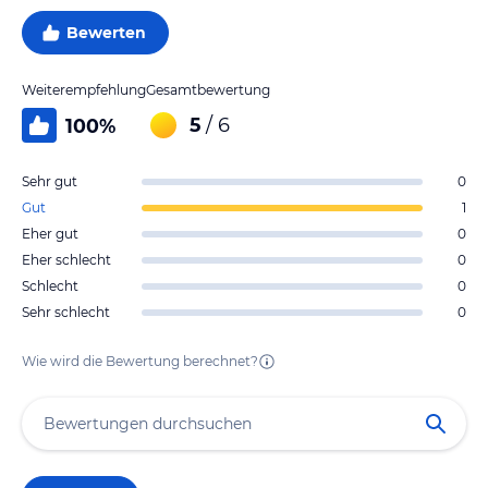
Bewerten
Weiterempfehlung
Gesamtbewertung
5
/ 6
100
%
Sehr gut
0
Gut
1
Eher gut
0
Eher schlecht
0
Schlecht
0
Sehr schlecht
0
Wie wird die Bewertung berechnet?