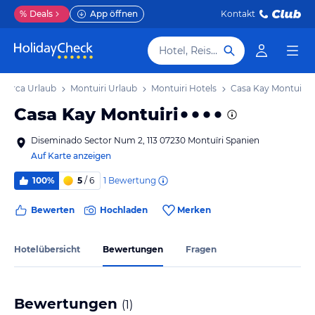
%
Deals
App öffnen
Kontakt
Hotel, Reiseziel
llorca Urlaub
Montuiri Urlaub
Montuiri Hotels
Casa Kay Montuiri
Casa Kay Montuiri
Diseminado Sector Num 2, 113 07230 Montuïri Spanien
Auf Karte anzeigen
1
Bewertung
100%
5
/ 6
Bewerten
Hochladen
Merken
Hotelübersicht
Bewertungen
Fragen
Bewertungen
(
1
)