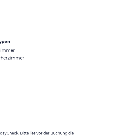
ypen
zimmer
cherzimmer
ayCheck. Bitte lies vor der Buchung die