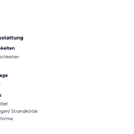
sstattung
hkeiten
ichkeiten
lage
r
s
öbel
egen/ Strandkörbe
chirme