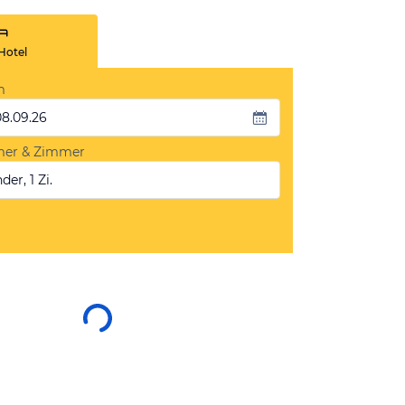
Hotel
m
08.09.26
mer & Zimmer
der, 1 Zi.