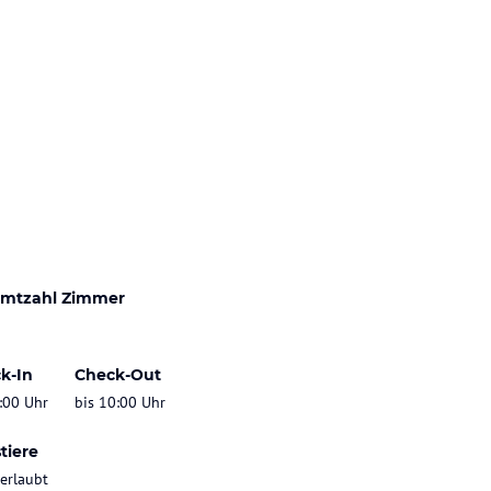
mtzahl Zimmer
k-In
Check-Out
:00 Uhr
bis 10:00 Uhr
tiere
 erlaubt