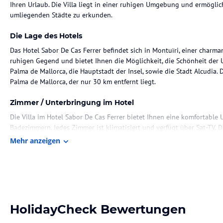
Ihren Urlaub. Die Villa liegt in einer ruhigen Umgebung und ermöglic
umliegenden Städte zu erkunden.
Die Lage des Hotels
Das Hotel Sabor De Cas Ferrer befindet sich in Montuïri, einer charmant
ruhigen Gegend und bietet Ihnen die Möglichkeit, die Schönheit der
Palma de Mallorca, die Hauptstadt der Insel, sowie die Stadt Alcudia.
Palma de Mallorca, der nur 30 km entfernt liegt.
Zimmer / Unterbringung im Hotel
Die Villa im Hotel Sabor De Cas Ferrer bietet Ihnen eine komfortable
Badezimmern. Jedes Zimmer ist klimatisiert und verfügt über Sat-TV. Di
ausgestattete Küche, in der Sie Ihre eigenen Mahlzeiten zubereiten kö
Mehr anzeigen
Pool, der Ihnen die Möglichkeit bietet, sich an warmen Tagen abzukü
Verweilen im Freien ein.
Gastronomie im Hotel
Das Hotel Sabor De Cas Ferrer bietet Ihnen eine voll ausgestattete Küc
Mahlzeiten zubereiten können. Genießen Sie die Freiheit, Ihre eigene
HolidayCheck Bewertungen
diese auf der Terrasse zu genießen. Alternativ können Sie auch die 