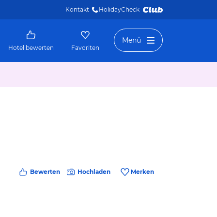
Kontakt
HolidayCheck 
Menü
Hotel bewerten
Favoriten
Bewerten
Hochladen
Merken