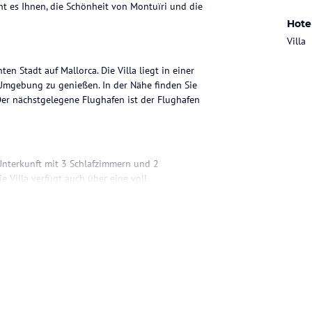
ht es Ihnen, die Schönheit von Montuïri und die
Hote
Villa
en Stadt auf Mallorca. Die Villa liegt in einer
 Umgebung zu genießen. In der Nähe finden Sie
 Der nächstgelegene Flughafen ist der Flughafen
 Unterkunft mit 3 Schlafzimmern und 2
e Villa verfügt auch über eine voll
nnen. Der Höhepunkt der Villa ist der private
hlen und zu entspannen. Eine Terrasse lädt zum
he in der Villa, in der Sie Ihre eigenen
n kulinarischen Kreationen zu zaubern und
Restaurants in der Umgebung erkunden und