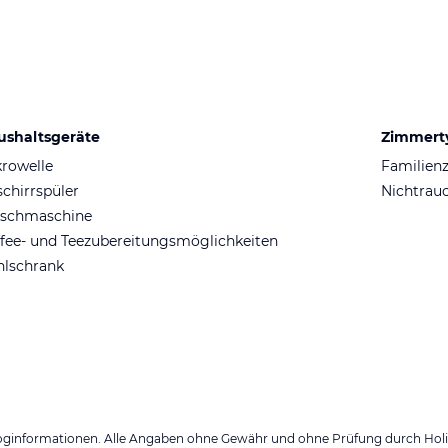
ushaltsgeräte
Zimmert
rowelle
Familien
chirrspüler
Nichtrau
schmaschine
fee- und Teezubereitungsmöglichkeiten
hlschrank
loginformationen. Alle Angaben ohne Gewähr und ohne Prüfung durch Holid