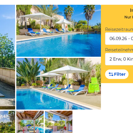
Nur 
Reisezeitrau
06.09.26 - 
Reiseteilneh
2 Erw, 0 Kin
von Expedia
Filter
von Expedia