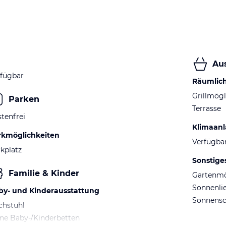
Au
fügbar
Räumlic
Grillmögl
Parken
Terrasse
tenfrei
Klimaan
rkmöglichkeiten
Verfügba
kplatz
Sonstige
Familie & Kinder
Gartenm
Sonnenli
by- und Kinderausstattung
Sonnens
chstuhl
ne Baby-/Kinderbetten