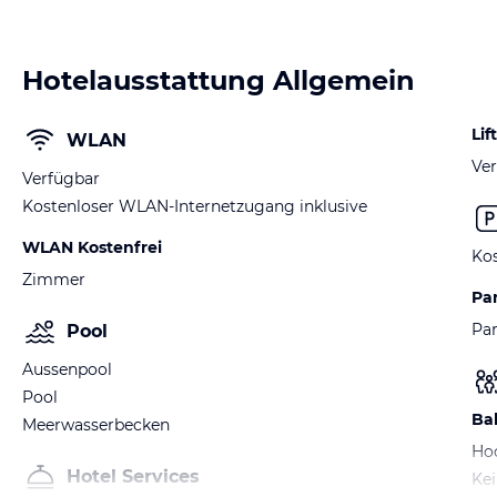
Hotelausstattung Allgemein
Lift
WLAN
Ver
Verfügbar
Kostenloser WLAN-Internetzugang inklusive
WLAN Kostenfrei
Kos
Zimmer
Pa
Par
Pool
Aussenpool
Pool
Ba
Meerwasserbecken
Ho
Hotel Services
Kei