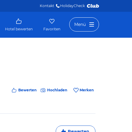
Kontakt
HolidayCheck 
Menü
Hotel bewerten
Favoriten
Bewerten
Hochladen
Merken
Bewerten