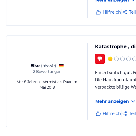
Wenn man, wie die G
Wir mussten…
Hilfreich
Tei
Katastrophe , d
Elke
(
46-50
)
2
Bewertungen
Finca baulich gut. 
Die Hausfrau glaubt
Vor 8 Jahren • Verreist als Paar im
verpackte billige W
Mai 2018
Mehr anzeigen
Hilfreich
Tei