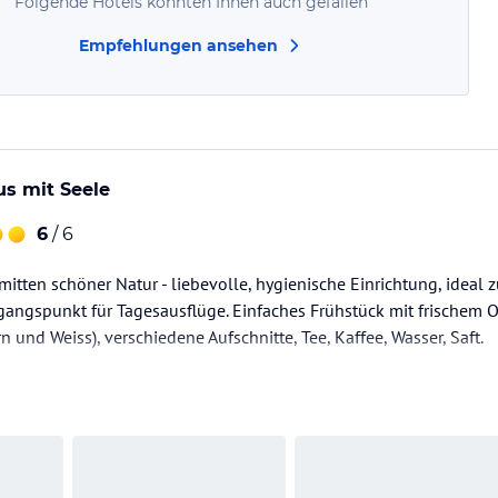
Folgende Hotels könnten Ihnen auch gefallen
Empfehlungen ansehen
us mit Seele
6
/ 6
mitten schöner Natur - liebevolle, hygienische Einrichtung, idea
sgangspunkt für Tagesausflüge. Einfaches Frühstück mit frische
n und Weiss), verschiedene Aufschnitte, Tee, Kaffee, Wasser, Saft.