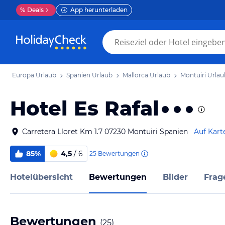
%
Deals
App herunterladen
Europa Urlaub
Spanien Urlaub
Mallorca Urlaub
Montuiri Urlau
Hotel Es Rafal
Carretera Lloret Km 1.7 07230 Montuiri Spanien
Auf Kart
85%
4,5
/ 6
25
Bewertungen
Hotelübersicht
Bewertungen
Bilder
Frag
Bewertungen
(
25
)