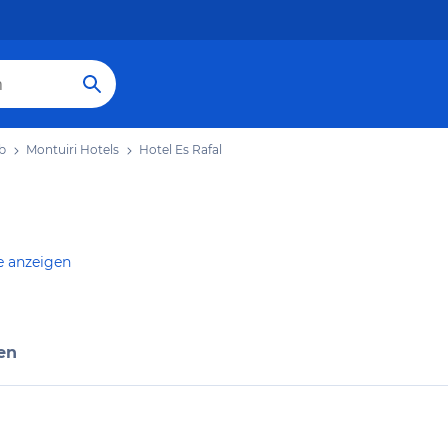
b
Montuiri Hotels
Hotel Es Rafal
e anzeigen
en