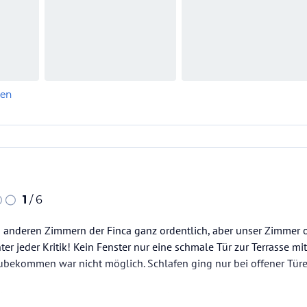
len
1
/ 6
a in anderen Zimmern der Finca ganz ordentlich, aber unser Zimmer
r jeder Kritik! Kein Fenster nur eine schmale Tür zur Terrasse mit 
bekommen war nicht möglich. Schlafen ging nur bei offener Türe
ist schon genug gesagt, was die anderen schreiben stimmt.....