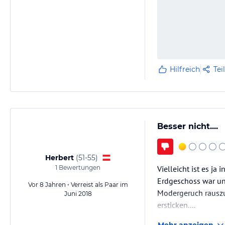
Hilfreich
Tei
Besser nicht....
Herbert
(
51-55
)
1
Bewertungen
Vielleicht ist es j
Erdgeschoss war unte
Vor 8 Jahren • Verreist als Paar im
Modergeruch rauszu
Juni 2018
ersticken....
Über das Frühstück 
Mehr anzeigen