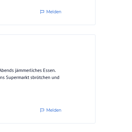
 raus!
Melden
. Abends jämmerliches Essen.
gens Supermarkt sbrötchen und
Melden