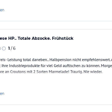
äste über uns ein Appartement hat, mit Küche und so ist man fein
len
iese HP.. Totale Abzocke. Frühstück
1
/ 6
Preis- Leistung total daneben.. Halbpension nicht empfehlenswert
 ihre Industrieprodukte für viel Geld auftischen zu können. Mor
are an Croutons mit 2 Sorten Marmelade! Traurig. Nie wieder.
len