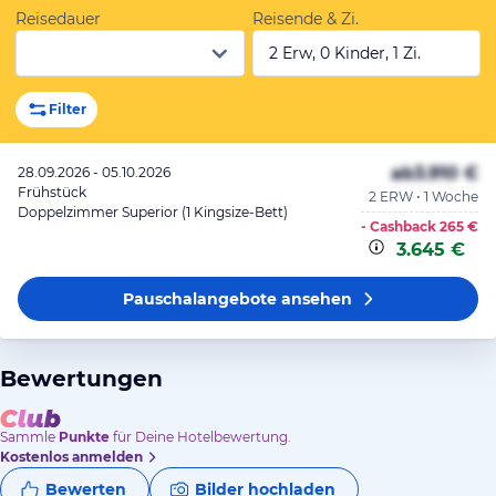
Reisedauer
Reisende & Zi.
2 Erw, 0 Kinder, 1 Zi.
Filter
ab
3.910 €
28.09.2026 - 05.10.2026
Frühstück
2 ERW • 1 Woche
Doppelzimmer Superior (1 Kingsize-Bett)
- Cashback
265 €
3.645 €
Pauschalangebote
ansehen
Bewertungen
Sammle
Punkte
für Deine Hotelbewertung.
Kostenlos anmelden
Bewerten
Bilder hochladen