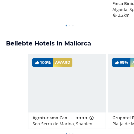
Finca Bin
Algaida, S
2,2km
Beliebte Hotels in Mallorca
100%
99%
AWARD
Agroturismo Can Pere Rei
Son Serra de Marina, Spanien