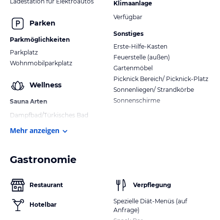
Ladestation für Elektroautos
Klimaanlage
Verfügbar
Parken
Sonstiges
Parkmöglichkeiten
Erste-Hilfe-Kasten
Parkplatz
Feuerstelle (außen)
Wohnmobilparkplatz
Gartenmöbel
Picknick Bereich/ Picknick-Platz
Wellness
Sonnenliegen/ Strandkörbe
Sonnenschirme
Sauna Arten
Dampfbad/Türkisches Bad
Mehr anzeigen
Gastronomie
Restaurant
Verpflegung
Spezielle Diät-Menüs (auf
Hotelbar
Anfrage)