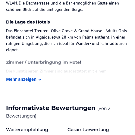
WLAN. Die Dachterrasse und die Bar ermöglichen Gäste einen
schönen Blick auf die umliegenden Berge.
Die Lage des Hotels
Das Fincahotel Treurer - Olive Grove & Grand House - Adults Only
befindet sich in Algaida, etwa 28 km von Palma entfernt, in einer
ruhigen Umgebung, die sich ideal für Wander- und Fahrradtouren
eignet.
Zimmer / Unterbringung im Hotel
Die klimatisierten Zimmer sind ausgestattet mit einem
Schreibtisch, einer Minibar, einem Safe, einem Flachbild-TV sowie
Mehr anzeigen
einem eigenen Badezimmer mit Dusche. Bettwäsche und
Handtücher sind ebenfalls vorhanden.
Gastronomie im Hotel
Informativste Bewertungen
(von
2
Das Frühstück wird in Buffetform gereicht und bietet eine Auswahl
Bewertungen)
an kontinentalen sowie englischen/irischen Optionen. Das
hoteleigene Restaurant serviert mediterrane Küche, und es werden
Weiterempfehlung
Gesamtbewertung
spezielle Diätoptionen wie vegetarische, milchfreie und vegane