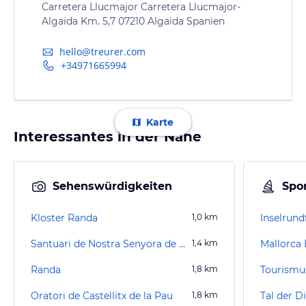
Carretera Llucmajor Carretera Llucmajor-
Algaida Km. 5,7 07210 Algaida Spanien
hello@treurer.com
+34971665994
Karte
Interessantes in der Nähe
Sehenswürdigkeiten
Spor
Kloster Randa
1,0
km
Inselrund
Santuari de Nostra Senyora de Gracia
1,4
km
Mallorca
Randa
1,8
km
Oratori de Castellitx de la Pau
1,8
km
Tal der D