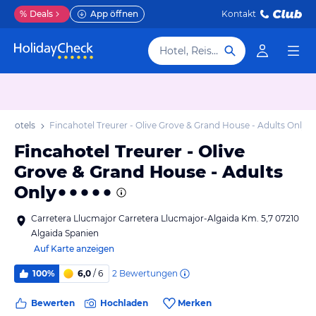
%
Deals
App öffnen
Kontakt
Hotel, Reiseziel
da Hotels
Fincahotel Treurer - Olive Grove & Grand House - Adults Only
Fincahotel Treurer - Olive
Grove & Grand House - Adults
Only
Carretera Llucmajor Carretera Llucmajor-Algaida Km. 5,7 07210
Algaida Spanien
Auf Karte anzeigen
2
Bewertungen
100%
6,0
/ 6
Bewerten
Hochladen
Merken