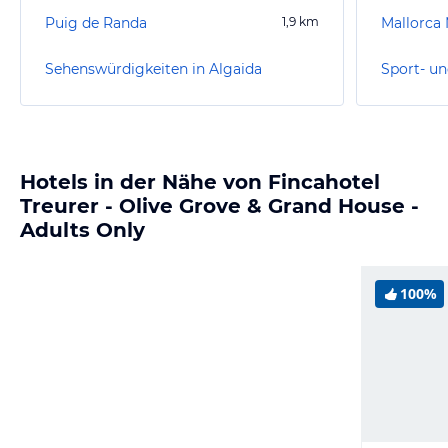
Puig de Randa
1,9
km
Sehenswürdigkeiten in Algaida
Sport- un
Hotels in der Nähe von Fincahotel
Treurer - Olive Grove & Grand House -
Adults Only
100%