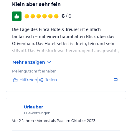
Klein aber sehr fein
6
/ 6
Die Lage des Finca Hotels Treurer ist einfach
fantastisch – mit einem traumhaften Blick über das
Olivenhain. Das Hotel selbst ist klein, fein und sehr
stilvoll. Das Frühstück war hervorragend ausgewählt,
frisch und abwechslungsreich. Besonders begeistert
Mehr anzeigen
hat uns das super nette Personal, die schönen
Zimmer und die leckeren Weine. Rundum ein
Meilengutschrift erhalten
Aufenthalt, der uns richtig gut gefallen hat. Wir
Hilfreich
Teilen
kommen gerne wieder!
Urlauber
1
Bewertungen
Vor 2 Jahren • Verreist als Paar im Oktober 2023