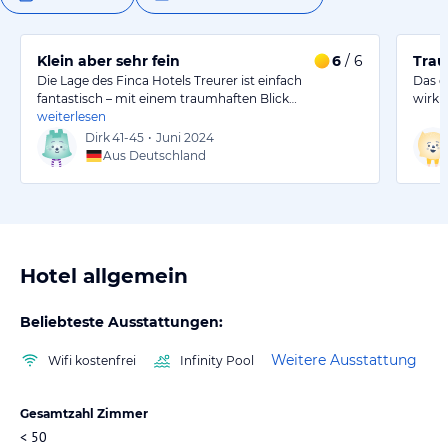
Klein aber sehr fein
6
/ 6
Trau
Die Lage des Finca Hotels Treurer ist einfach
Das e
fantastisch – mit einem traumhaften Blick…
wirkl
weiterlesen
Dirk
41-45
•
Juni 2024
Aus Deutschland
Hotel allgemein
Beliebteste Ausstattungen:
Weitere Ausstattung
Wifi kostenfrei
Infinity Pool
Gesamtzahl Zimmer
< 50