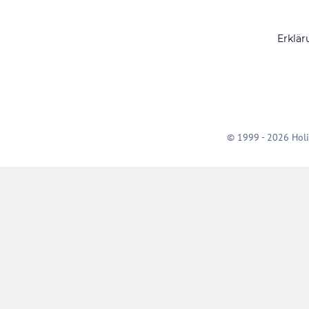
Erklär
© 1999 - 2026 Holi