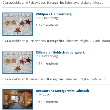
0 Urlaubsbilder
0 Reisevideos
Kategorie:
Sehenswürdigke... - Museum
Wildpark Hainzenberg
in Hainzenberg
1,3 km entfernt
0 Urlaubsbilder
0 Reisevideos
Kategorie:
Sehenswürdigke... - Park (Naturr
Zillertaler Goldschaubergwerk
in Hainzenberg
1,4 km entfernt
0 Urlaubsbilder
0 Reisevideos
Kategorie:
Sehenswürdigke... - Museum
Restaurant Metzgerwirt Laimach
in Hippach
1,6 km entfernt