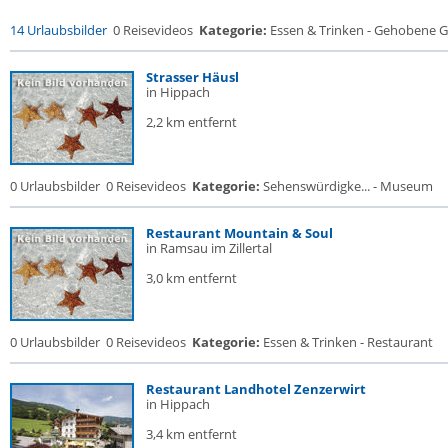
14 Urlaubsbilder
0 Reisevideos
Kategorie:
Essen & Trinken - Gehobene Ga
Strasser Häusl
in Hippach
2,2 km entfernt
0 Urlaubsbilder
0 Reisevideos
Kategorie:
Sehenswürdigke... - Museum
Restaurant Mountain & Soul
in Ramsau im Zillertal
3,0 km entfernt
0 Urlaubsbilder
0 Reisevideos
Kategorie:
Essen & Trinken - Restaurant
Restaurant Landhotel Zenzerwirt
in Hippach
3,4 km entfernt