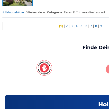
8 Urlaubsbilder
0 Reisevideos
Kategorie:
Essen & Trinken - Restaurant
[1]
|
2
|
3
|
4
|
5
|
6
|
7
|
8
|
9
Finde Dei
Hol