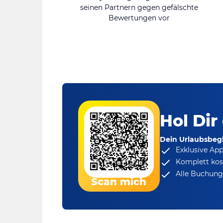
seinen Partnern gegen gefälschte
Bewertungen vor
Hol Dir
Dein Urlaubsbegl
Exklusive Ap
Komplett kos
Alle Buchungs
Scan mich