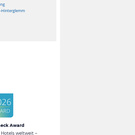
ing
h-Hinterglemm
heck Award
 Hotels weltweit –