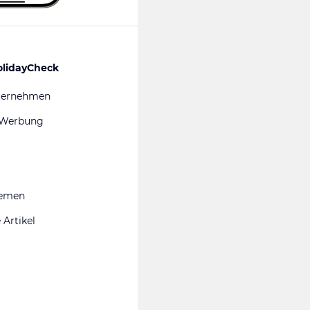
olidayCheck
ternehmen
 Werbung
hemen
 Artikel