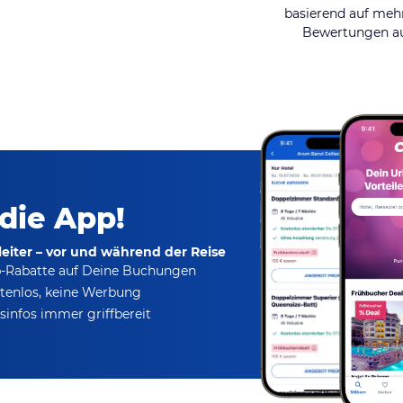
basierend auf mehr
Bewertungen au
 die App!
eiter – vor und während der Reise
p-Rabatte
auf Deine Buchungen
tenlos,
keine Werbung
infos immer griffbereit