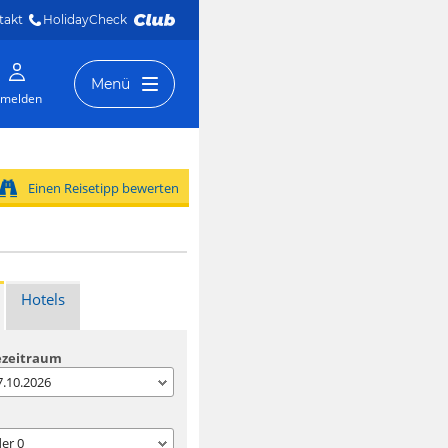
takt
HolidayCheck 
Menü
melden
Einen Reisetipp bewerten
Hotels
ezeitraum
07.10.2026
der
0