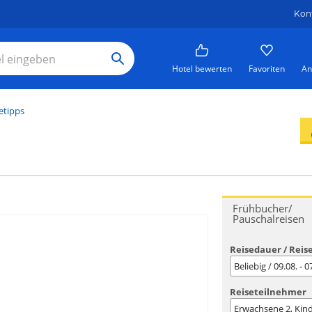
Kon
Hotel bewerten
Favoriten
An
etipps
Frühbucher/
Pauschalreisen
Reisedauer / Reis
Beliebig / 09.08. - 
Reiseteilnehmer
Erwachsene
2
, Kin