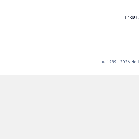
Erklär
© 1999 - 2026 Holi