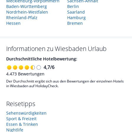
Mecklenburg-Vorpommern
Sachsen-Anhalt
Baden-Württemberg
Berlin
Nordrhein-Westfalen
Saarland
Rheinland-Pfalz
Hamburg
Hessen
Bremen
Informationen zu
Wiesbaden
Urlaub
Durchschnittliche Hotelbewertung:
4,7
/
6
4.473
Bewertungen
Der Durchschnitt ergibt sich aus den Bewertungen der einzelnen Hotels
in Wiesbaden auf HolidayCheck.
Reisetipps
Sehenswürdigkeiten
Sport & Freizeit
Essen & Trinken
Nightlife