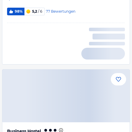
77
Bewertungen
98%
5,2
/ 6
Business Hostel