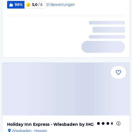
51
Bewertungen
96%
5,0
/ 6
Holiday Inn Express - Wiesbaden by IHG
Wiesbaden
·
Hessen