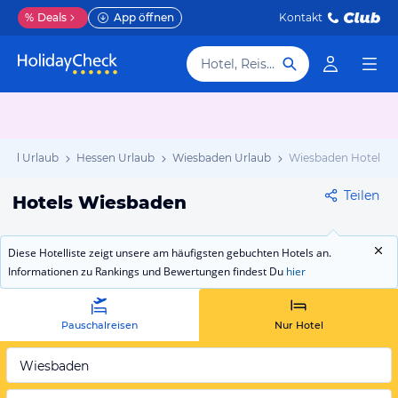
%
Deals
App öffnen
Kontakt
Hotel, Reiseziel
and Urlaub
Hessen Urlaub
Wiesbaden Urlaub
Wiesbaden Hotels
Teilen
Hotels Wiesbaden
Diese Hotelliste zeigt unsere am häufigsten gebuchten Hotels an.
Informationen zu Rankings und Bewertungen findest Du
hier
Pauschalreisen
Nur Hotel
Wiesbaden