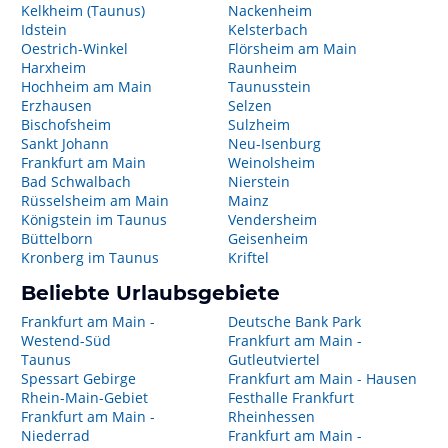
Kelkheim (Taunus)
Nackenheim
Idstein
Kelsterbach
Oestrich-Winkel
Flörsheim am Main
Harxheim
Raunheim
Hochheim am Main
Taunusstein
Erzhausen
Selzen
Bischofsheim
Sulzheim
Sankt Johann
Neu-Isenburg
Frankfurt am Main
Weinolsheim
Bad Schwalbach
Nierstein
Rüsselsheim am Main
Mainz
Königstein im Taunus
Vendersheim
Büttelborn
Geisenheim
Kronberg im Taunus
Kriftel
Beliebte Urlaubsgebiete
Frankfurt am Main -
Deutsche Bank Park
Westend-Süd
Frankfurt am Main -
Taunus
Gutleutviertel
Spessart Gebirge
Frankfurt am Main - Hausen
Rhein-Main-Gebiet
Festhalle Frankfurt
Frankfurt am Main -
Rheinhessen
Niederrad
Frankfurt am Main -