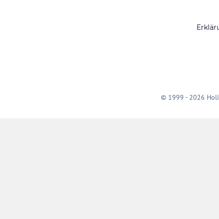
Erklär
© 1999 - 2026 Holi